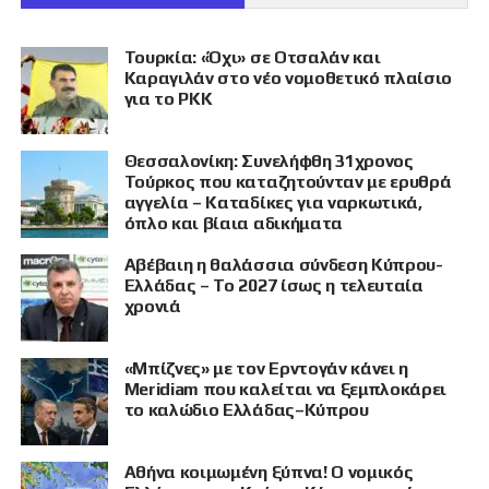
Τουρκία: «Όχι» σε Οτσαλάν και
Καραγιλάν στο νέο νομοθετικό πλαίσιο
για το PKK
Θεσσαλονίκη: Συνελήφθη 31χρονος
Τούρκος που καταζητούνταν με ερυθρά
αγγελία – Καταδίκες για ναρκωτικά,
όπλο και βίαια αδικήματα
Αβέβαιη η θαλάσσια σύνδεση Κύπρου-
Ελλάδας – Το 2027 ίσως η τελευταία
χρονιά
«Μπίζνες» με τον Ερντογάν κάνει η
Meridiam που καλείται να ξεμπλοκάρει
το καλώδιο Ελλάδας–Κύπρου
Αθήνα κοιμωμένη ξύπνα! Ο νομικός
ΠΡΟΒΟΛΗ