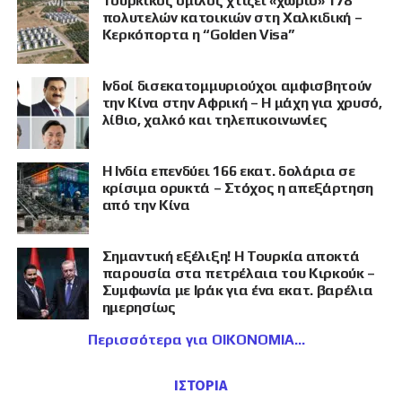
Τουρκικός όμιλος χτίζει «χωριό» 178
πολυτελών κατοικιών στη Χαλκιδική –
Κερκόπορτα η “Golden Visa”
Ινδοί δισεκατομμυριούχοι αμφισβητούν
την Κίνα στην Αφρική – Η μάχη για χρυσό,
λίθιο, χαλκό και τηλεπικοινωνίες
Η Ινδία επενδύει 166 εκατ. δολάρια σε
κρίσιμα ορυκτά – Στόχος η απεξάρτηση
από την Κίνα
Σημαντική εξέλιξη! Η Τουρκία αποκτά
παρουσία στα πετρέλαια του Κιρκούκ –
Συμφωνία με Ιράκ για ένα εκατ. βαρέλια
ημερησίως
Περισσότερα για ΟΙΚΟΝΟΜΙΑ
ΙΣΤΟΡΙΑ