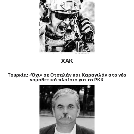
XAK
Τουρκία: «Όχι» σε Οτσαλάν και Καραγιλάν στο νέο
νομοθετικό πλαίσιο για το PKK