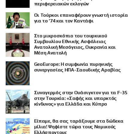
περιφερειακών εκλογών
Οι Τούρκοι επαναφέρουν γνωστή ιστορία
για το ’74 και τον Καντάφι
Στο μικροσκόπιο του τουρκικού
Συμβουλίου Εθνικής Ασφάλειας
Ανατολική Μεσόγειος, Ουκρανία και
Μέση Ανατολή
GeoEurope: Η συμφωνία πυρηνικής
συνεργασίας ΗΠΑ-Σαουδικής Αραβίας
Συναγερμός στην Ουάσιγκτον για τα F-35
στην Τουρκία: «Σαφής και υπαρκτός
κίνδυνος» για Ελλάδα και Κύπρο
Είπαμε, θα σας ταράξουμε στα δώδεκα
μίλια! Ψηφίστε τώρα τους Νομικούς
Ελλήσποντους