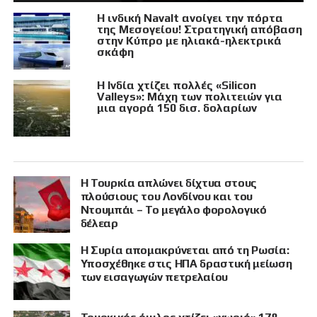
Η ινδική Navalt ανοίγει την πόρτα
της Μεσογείου! Στρατηγική απόβαση
στην Κύπρο με ηλιακά-ηλεκτρικά
σκάφη
Η Ινδία χτίζει πολλές «Silicon
Valleys»: Μάχη των πολιτειών για
μια αγορά 150 δισ. δολαρίων
Η Τουρκία απλώνει δίχτυα στους
πλούσιους του Λονδίνου και του
Ντουμπάι – Το μεγάλο φορολογικό
δέλεαρ
Η Συρία απομακρύνεται από τη Ρωσία:
Υποσχέθηκε στις ΗΠΑ δραστική μείωση
των εισαγωγών πετρελαίου