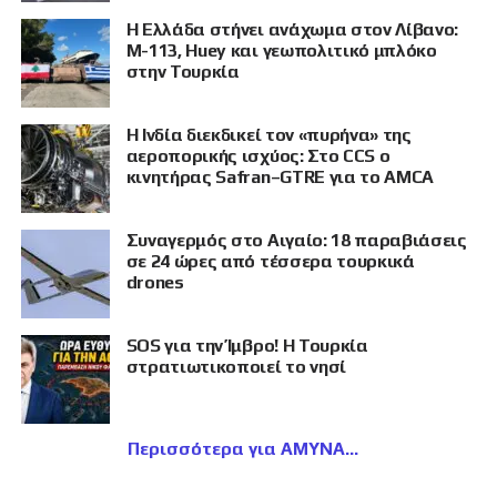
Η Ελλάδα στήνει ανάχωμα στον Λίβανο:
M-113, Huey και γεωπολιτικό μπλόκο
στην Τουρκία
Η Ινδία διεκδικεί τον «πυρήνα» της
αεροπορικής ισχύος: Στο CCS ο
κινητήρας Safran–GTRE για το AMCA
Συναγερμός στο Αιγαίο: 18 παραβιάσεις
σε 24 ώρες από τέσσερα τουρκικά
drones
SOS για την Ίμβρο! Η Τουρκία
στρατιωτικοποιεί το νησί
Περισσότερα για ΑΜΥΝΑ