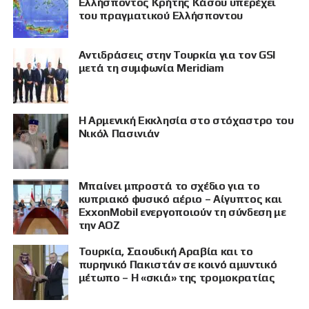
Ελλήσποντος Κρήτης Κάσου υπερέχει
του πραγματικού Ελλήσποντου
Αντιδράσεις στην Τουρκία για τον GSI
μετά τη συμφωνία Meridiam
Η Αρμενική Εκκλησία στο στόχαστρο του
Νικόλ Πασινιάν
Μπαίνει μπροστά το σχέδιο για το
κυπριακό φυσικό αέριο – Αίγυπτος και
ExxonMobil ενεργοποιούν τη σύνδεση με
την ΑΟΖ
Τουρκία, Σαουδική Αραβία και το
πυρηνικό Πακιστάν σε κοινό αμυντικό
μέτωπο – Η «σκιά» της τρομοκρατίας