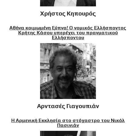
Χρήστος Κηπουρός
Αθήνα κοιμωμένη ξύπνα! Ο νομικός Ελλήσποντος
Κρήτης Κάσου υπερέχει του πραγματικού
Ελλήσποντου
Αρντασές Γιαγουπιάν
Η Αρμενική Εκκλησία στο στόχαστρο του Νικόλ
Πασινιάν