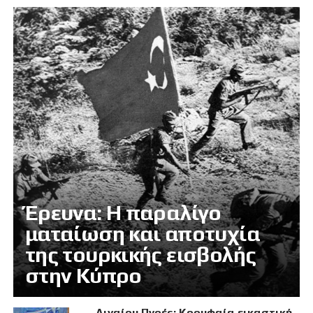
Έρευνα: Η παραλίγο
ματαίωση και αποτυχία
της τουρκικής εισβολής
στην Κύπρο
Αιγαίου Πνοές: Κορυφαία εικαστική