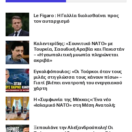
Le Figaro : Η Γαλλία διολισθαίνει προς
τον αυταρχισμό
Καλεντερίδης: «Σουνιτικό ΝΑΤΟ» με
Τουρκία, Σαουδική Αραβία και Πακιστάν
– «Η γεωπολιτική μυωπία πληρώνεται
ακριβά»
Εγκολφόπουλος: «Οι Τούρκοι όταν τους
μιλάς στη γλώσσα τους κάνουν πίσω» –
Γιατί βλέπει ανατροπή του ενεργειακού
χάρτη
Η «Συμφωνία της Μέκκας»: Ένα νέο
«Ισλαμικό ΝΑΤΟ» στη Μέση Ανατολή;
Ξεπουλάνε την Αλεξανδρούπολη! Οι
ΠΡΟΒΟΛΗ