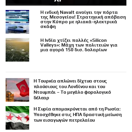
Η ινδική Navalt ανοίγει την πόρτα
της Μεσογείου! Στρατηγική απόβαση
στην Κύπρο με ηλιακά-ηλεκτρικά
σκάφη
Η Ινδία χτίζει πολλές «Silicon
Valleys»: Μάχη των πολιτειών για
μια αγορά 150 δισ. δολαρίων
Η Τουρκία απλώνει δίχτυα στους
πλούσιους του Λονδίνου και του
Ντουμπάι – Το μεγάλο φορολογικό
δέλεαρ
Η Συρία απομακρύνεται από τη Ρωσία:
Υποσχέθηκε στις ΗΠΑ δραστική μείωση
των εισαγωγών πετρελαίου