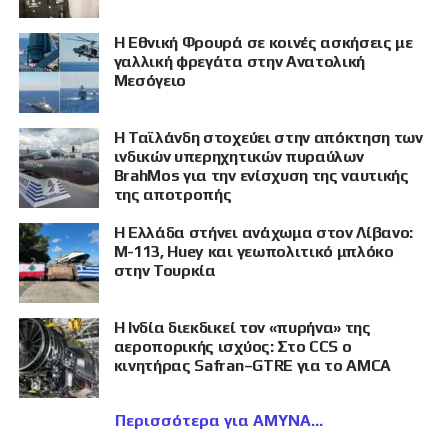
Η Εθνική Φρουρά σε κοινές ασκήσεις με
γαλλική φρεγάτα στην Ανατολική
Μεσόγειο
Η Ταϊλάνδη στοχεύει στην απόκτηση των
ινδικών υπερηχητικών πυραύλων
BrahMos για την ενίσχυση της ναυτικής
της αποτροπής
Η Ελλάδα στήνει ανάχωμα στον Λίβανο:
M-113, Huey και γεωπολιτικό μπλόκο
στην Τουρκία
Η Ινδία διεκδικεί τον «πυρήνα» της
αεροπορικής ισχύος: Στο CCS ο
κινητήρας Safran–GTRE για το AMCA
Περισσότερα για ΑΜΥΝΑ