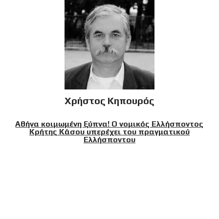
Χρήστος Κηπουρός
Αθήνα κοιμωμένη ξύπνα! Ο νομικός Ελλήσποντος
Κρήτης Κάσου υπερέχει του πραγματικού
Ελλήσποντου