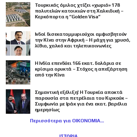
Τουρκικός όμιλος χτίζει «χωριό» 178
πολυτελών κατοικιών στη Χαλκιδική –
Κερκόπορτα η “Golden Visa”
Ινδοί δισεκατομμυριούχοι αμφισβητούν
την Κίνα στην Αφρική – Η μάχη για χρυσό,
λίθιο, χαλκό και τηλεπικοινωνίες
Η Ινδία επενδύει 166 εκατ. δολάρια σε
κρίσιμα ορυκτά – Στόχος η απεξάρτηση
από την Κίνα
Σημαντική εξέλιξη! Η Τουρκία αποκτά
παρουσία στα πετρέλαια του Κιρκούκ –
Συμφωνία με Ιράκ για ένα εκατ. βαρέλια
ημερησίως
Περισσότερα για ΟΙΚΟΝΟΜΙΑ
ΙΣΤΟΡΙΑ