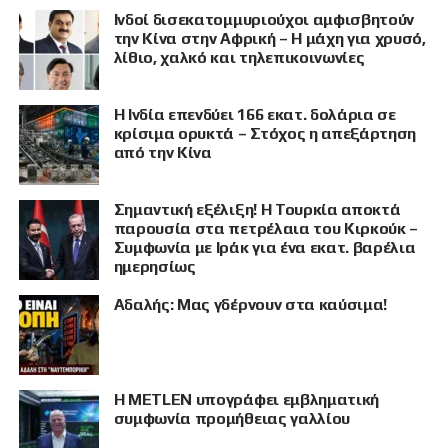
Ινδοί δισεκατομμυριούχοι αμφισβητούν
την Κίνα στην Αφρική – Η μάχη για χρυσό,
λίθιο, χαλκό και τηλεπικοινωνίες
Η Ινδία επενδύει 166 εκατ. δολάρια σε
κρίσιμα ορυκτά – Στόχος η απεξάρτηση
από την Κίνα
Σημαντική εξέλιξη! Η Τουρκία αποκτά
παρουσία στα πετρέλαια του Κιρκούκ –
Συμφωνία με Ιράκ για ένα εκατ. βαρέλια
ημερησίως
Αδαλής: Μας γδέρνουν στα καύσιμα!
Η METLEN υπογράφει εμβληματική
συμφωνία προμήθειας γαλλίου