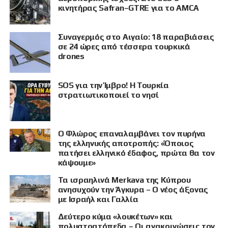
κινητήρας Safran–GTRE για το AMCA
Συναγερμός στο Αιγαίο: 18 παραβιάσεις
σε 24 ώρες από τέσσερα τουρκικά
drones
SOS για την Ίμβρο! Η Τουρκία
στρατιωτικοποιεί το νησί
Ο Φλώρος επαναλαμβάνει τον πυρήνα
της ελληνικής αποτροπής: «Όποιος
πατήσει ελληνικό έδαφος, πρώτα θα τον
κάψουμε»
Τα ισραηλινά Merkava της Κύπρου
ανησυχούν την Άγκυρα – Ο νέος άξονας
με Ισραήλ και Γαλλία
Δεύτερο κύμα «λουκέτων» και
πολυστρατόπεδα – Οι ανακοινώσεις τον