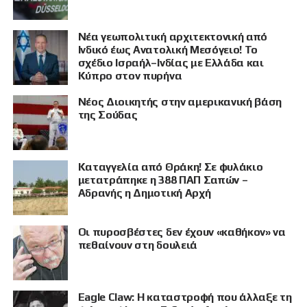
Νέα γεωπολιτική αρχιτεκτονική από
Ινδικό έως Ανατολική Μεσόγειο! Το
σχέδιο Ισραήλ–Ινδίας με Ελλάδα και
Κύπρο στον πυρήνα
Νέος Διοικητής στην αμερικανική βάση
της Σούδας
ΠΡΟΒΟΛΗ
Καταγγελία από Θράκη! Σε φυλάκιο
μετατράπηκε η 388 ΠΑΠ Σαπών –
Αδρανής η Δημοτική Αρχή
Οι πυροσβέστες δεν έχουν «καθήκον» να
πεθαίνουν στη δουλειά
Eagle Claw: Η καταστροφή που άλλαξε τη