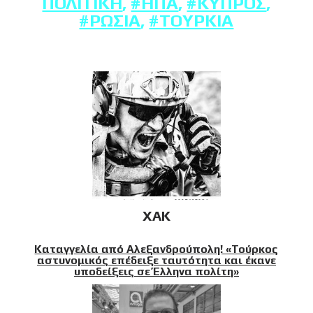
ΠΟΛΙΤΙΚΉ
,
#ΗΠΑ
,
#ΚΎΠΡΟΣ
,
#ΡΩΣΊΑ
,
#ΤΟΥΡΚΊΑ
XAK
Καταγγελία από Αλεξανδρούπολη! «Τούρκος
αστυνομικός επέδειξε ταυτότητα και έκανε
υποδείξεις σε Έλληνα πολίτη»