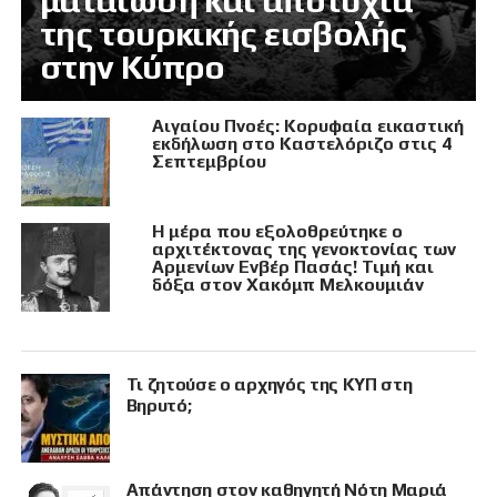
ματαίωση και αποτυχία
της τουρκικής εισβολής
στην Κύπρο
Αιγαίου Πνοές: Κορυφαία εικαστική
εκδήλωση στο Καστελόριζο στις 4
Σεπτεμβρίου
Η μέρα που εξολοθρεύτηκε ο
αρχιτέκτονας της γενοκτονίας των
Αρμενίων Ενβέρ Πασάς! Τιμή και
δόξα στον Χακόμπ Μελκουμιάν
Τι ζητούσε ο αρχηγός της ΚΥΠ στη
Βηρυτό;
Απάντηση στον καθηγητή Νότη Μαριά