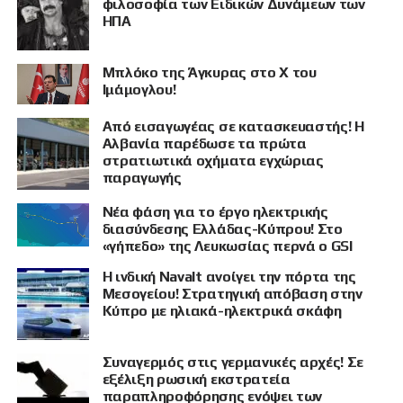
φιλοσοφία των Ειδικών Δυνάμεων των
ΗΠΑ
Μπλόκο της Άγκυρας στο X του
Ιμάμογλου!
Από εισαγωγέας σε κατασκευαστής! Η
Αλβανία παρέδωσε τα πρώτα
στρατιωτικά οχήματα εγχώριας
παραγωγής
Νέα φάση για το έργο ηλεκτρικής
διασύνδεσης Ελλάδας-Κύπρου! Στο
«γήπεδο» της Λευκωσίας περνά ο GSI
Η ινδική Navalt ανοίγει την πόρτα της
Μεσογείου! Στρατηγική απόβαση στην
Κύπρο με ηλιακά-ηλεκτρικά σκάφη
Συναγερμός στις γερμανικές αρχές! Σε
εξέλιξη ρωσική εκστρατεία
παραπληροφόρησης ενόψει των