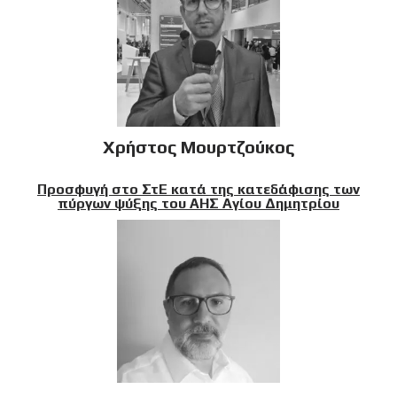
Χρήστος Μουρτζούκος
Προσφυγή στο ΣτΕ κατά της κατεδάφισης των
πύργων ψύξης του ΑΗΣ Αγίου Δημητρίου