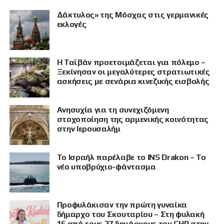
Δάκτυλος» της Μόσχας στις γερμανικές
εκλογές
Η Ταϊβάν προετοιμάζεται για πόλεμο –
Ξεκίνησαν οι μεγαλύτερες στρατιωτικές
ασκήσεις με σενάρια κινεζικής εισβολής
Ανησυχία για τη συνεχιζόμενη
στοχοποίηση της αρμενικής κοινότητας
στην Ιερουσαλήμ
Το Ισραήλ παρέλαβε το INS Drakon – Το
νέο υποβρύχιο-φάντασμα
Προφυλάκισαν την πρώτη γυναίκα
δήμαρχο του Σκουταρίου – Στη φυλακή
16 από τους 27 δημάρχους του CHP στην