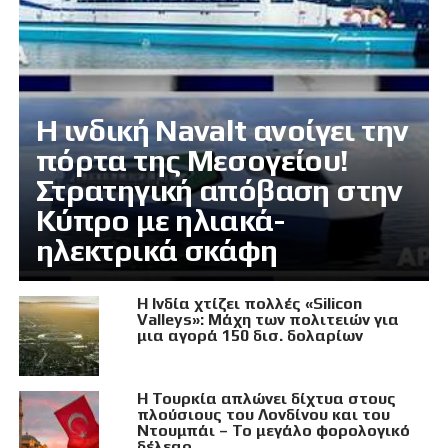
Η ινδική Navalt ανοίγει την
πόρτα της Μεσογείου!
Στρατηγική απόβαση στην
Κύπρο με ηλιακά-
ηλεκτρικά σκάφη
Η Ινδία χτίζει πολλές «Silicon
Valleys»: Μάχη των πολιτειών για
μια αγορά 150 δισ. δολαρίων
Η Τουρκία απλώνει δίχτυα στους
πλούσιους του Λονδίνου και του
Ντουμπάι – Το μεγάλο φορολογικό
δέλεαρ