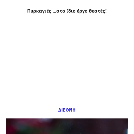
Πυρκαγιές …στο ίδιο έργο θεατές!
ΔΙΕΘΝΗ