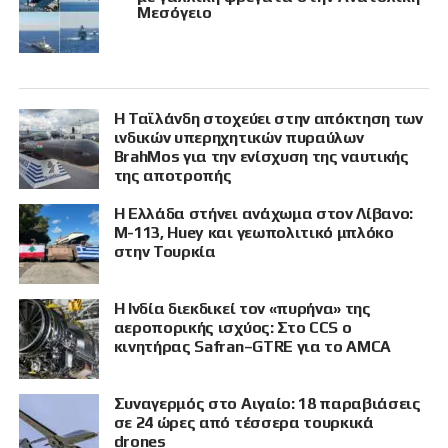
Μεσόγειο
Η Ταϊλάνδη στοχεύει στην απόκτηση των
ινδικών υπερηχητικών πυραύλων
BrahMos για την ενίσχυση της ναυτικής
της αποτροπής
Η Ελλάδα στήνει ανάχωμα στον Λίβανο:
M-113, Huey και γεωπολιτικό μπλόκο
στην Τουρκία
Η Ινδία διεκδικεί τον «πυρήνα» της
αεροπορικής ισχύος: Στο CCS ο
κινητήρας Safran–GTRE για το AMCA
Συναγερμός στο Αιγαίο: 18 παραβιάσεις
σε 24 ώρες από τέσσερα τουρκικά
drones