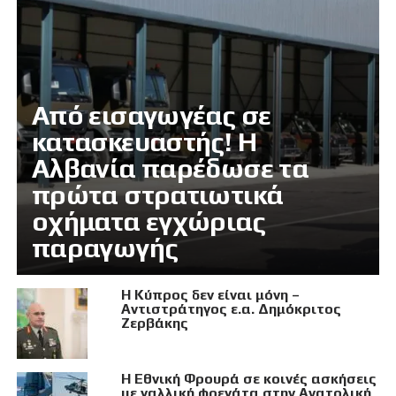
Από εισαγωγέας σε
κατασκευαστής! Η
Αλβανία παρέδωσε τα
πρώτα στρατιωτικά
οχήματα εγχώριας
παραγωγής
Η Κύπρος δεν είναι μόνη –
Αντιστράτηγος ε.α. Δημόκριτος
Ζερβάκης
Η Εθνική Φρουρά σε κοινές ασκήσεις
με γαλλική φρεγάτα στην Ανατολική