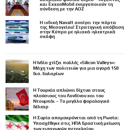
και ExxonMobil ενεργοποιούν τη
σύνδεση με την ΑΟΖ
Η ινδική Navalt ανοίγει την πόρτα
της Μεσογείου! Στρατηγική απόβαση
στην Κύπρο με ηλιακά-ηλεκτρικά
σκάφη
Η Ινδία χτίζει πολλές «Silicon Valleys»:
Μάχη των πολιτειών για μια αγορά 150
δισ. δολαρίων
Η Τουρκία απλώνει δίχτυα στους
πλούσιους του Λονδίνου και του
Ντουμπάι – Το μεγάλο φορολογικό
δέλεαρ
Η Συρία απομακρύνεται από τη Ρωσία:
Υποσχέθηκε στις ΗΠΑ δραστική μείωση
των εισαγωγών πετρελαίου