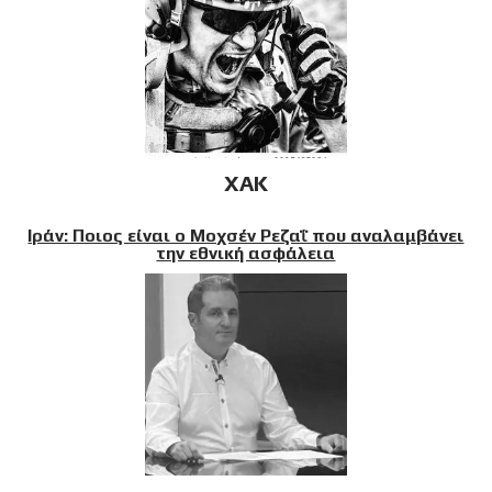
XAK
Ιράν: Ποιος είναι ο Μοχσέν Ρεζαΐ που αναλαμβάνει
την εθνική ασφάλεια