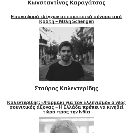
Κωνσταντίνος Καραγάτσος
Επαναφορά ελέγχων σε εσωτερικά σύνορα από
Κράτη – Μέλη Schengen
Σταύρος Καλεντερίδης
Καλεντερίδης: «Φαρμάκι για τον Ελληνισμό» ο νέος
σουνιτικός άξονας – Η Ελλάδα πρέπει να κινηθεί
τώρα προς την Ινδία