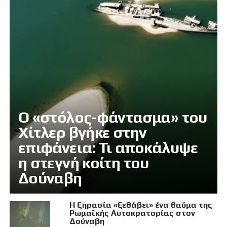
Ο «στόλος-φάντασμα» του
Χίτλερ βγήκε στην
επιφάνεια: Τι αποκάλυψε
η στεγνή κοίτη του
Δούναβη
Η ξηρασία «ξεθάβει» ένα θαύμα της
Ρωμαϊκής Αυτοκρατορίας στον
Δούναβη