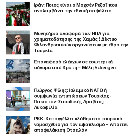
Ιράν: Ποιος είναι ο Μοχσέν Ρεζαΐ που
αναλαμβάνει την εθνική ασφάλεια
Μυνητήρια αναφορά των ΗΠΑ για
χρηματοδότησης της Χαμάς ! Δίκτυο
Φιλανθρωπικών οργανώσεων με έδρα την
Τουρκία
Επαναφορά ελέγχων σε εσωτερικά
σύνορα από Κράτη – Μέλη Schengen
Γιώργος Φίλης: Ισλαμικό ΝΑΤΟ ή
συμφωνία εντυπώσεων Τουρκίας-
Πακιστάν-Σαουδικής Αραβίας;
Λυκοφιλία
PKK: Καταγγέλλει «λάθη» στο τουρκικό
ΠΡΟΒΟΛΗ
νομοσχέδιο για τον αφοπλισμό – Απαιτεί
αποφυλάκιση Οτσαλάν