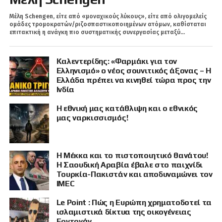
Μέλη Schengen, είτε από «μοναχικούς λύκους», είτε από ολιγομελείς
ομάδες τρομοκρατών/ριζοσπαστικοποιημένων ατόμων, καθίσταται
επιτακτική η ανάγκη πιο συστηματικής συνεργασίας μεταξύ...
Καλεντερίδης: «Φαρμάκι για τον
Ελληνισμό» ο νέος σουνιτικός άξονας – Η
Ελλάδα πρέπει να κινηθεί τώρα προς την
Ινδία
Η εθνική μας κατάθλιψη και ο εθνικός
μας ναρκισσισμός!
Η Μέκκα και το πιστοποιητικό θανάτου!
Η Σαουδική Αραβία έβαλε στο παιχνίδι
Τουρκία-Πακιστάν και αποδυναμώνει τον
IMEC
Le Point : Πώς η Ευρώπη χρηματοδοτεί τα
ισλαμιστικά δίκτυα της οικογένειας
Ερντογάν