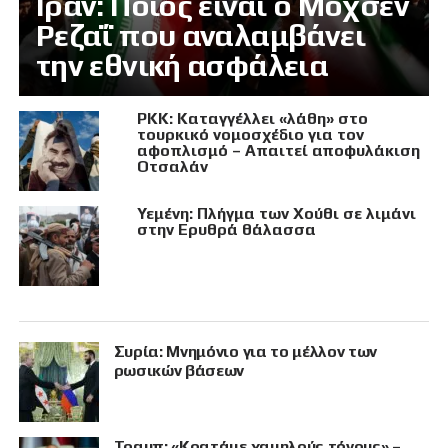
Ιράν: Ποιος είναι ο Μοχσέν
Ρεζαΐ που αναλαμβάνει
την εθνική ασφάλεια
PKK: Καταγγέλλει «λάθη» στο
τουρκικό νομοσχέδιο για τον
αφοπλισμό – Απαιτεί αποφυλάκιση
Οτσαλάν
Υεμένη: Πλήγμα των Χούθι σε λιμάνι
στην Ερυθρά θάλασσα
Συρία: Μνημόνιο για το μέλλον των
ρωσικών βάσεων
Τραμπ: «Κρατάμε χαμηλούς τόνους» –