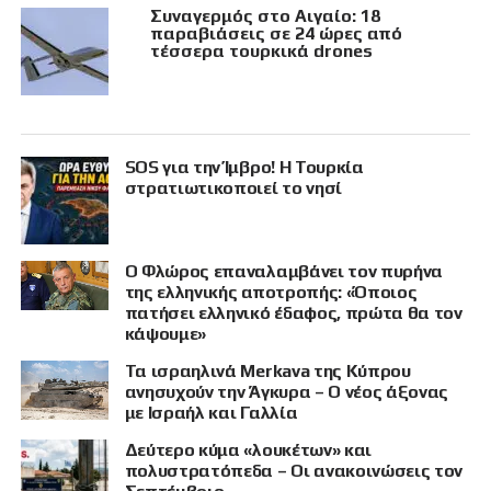
Συναγερμός στο Αιγαίο: 18
παραβιάσεις σε 24 ώρες από
τέσσερα τουρκικά drones
SOS για την Ίμβρο! Η Τουρκία
στρατιωτικοποιεί το νησί
Ο Φλώρος επαναλαμβάνει τον πυρήνα
της ελληνικής αποτροπής: «Όποιος
πατήσει ελληνικό έδαφος, πρώτα θα τον
κάψουμε»
Τα ισραηλινά Merkava της Κύπρου
ανησυχούν την Άγκυρα – Ο νέος άξονας
με Ισραήλ και Γαλλία
Δεύτερο κύμα «λουκέτων» και
πολυστρατόπεδα – Οι ανακοινώσεις τον