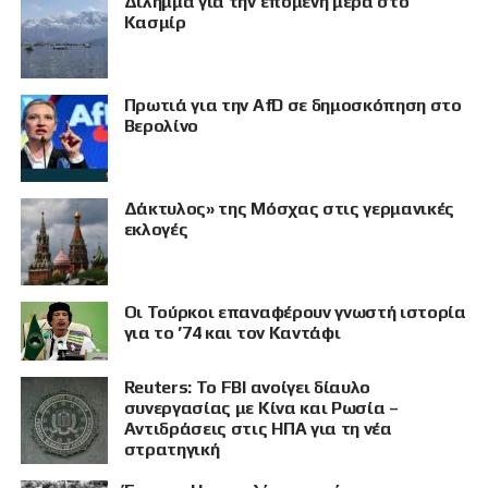
Δίλημμα για την επόμενη μέρα στο
Κασμίρ
Πρωτιά για την AfD σε δημοσκόπηση στο
Βερολίνο
Δάκτυλος» της Μόσχας στις γερμανικές
εκλογές
Οι Τούρκοι επαναφέρουν γνωστή ιστορία
ΠΡΟΒΟΛΗ
για το ’74 και τον Καντάφι
Reuters: Το FBI ανοίγει δίαυλο
συνεργασίας με Κίνα και Ρωσία –
Αντιδράσεις στις ΗΠΑ για τη νέα
στρατηγική