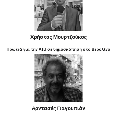
Χρήστος Μουρτζούκος
Πρωτιά για την AfD σε δημοσκόπηση στο Βερολίνο
Αρντασές Γιαγουπιάν