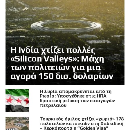
Η Ινδία χτίζει πολλές
«Silicon Valleys»: Μάχη
των πολιτειών για μια
αγορά 150 δισ. δολαρίων
Η Συρία απομακρύνεται από τη
Ρωσία: Υποσχέθηκε στις ΗΠΑ
δραστική μείωση των εισαγωγών
πετρελαίου
Τουρκικός όμιλος χτίζει «χωριό» 178
πολυτελών κατοικιών στη Χαλκιδική
– Κερκόπορτα η “Golden Visa”