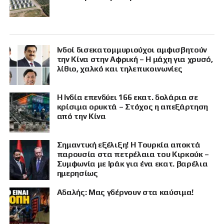
Ινδοί δισεκατομμυριούχοι αμφισβητούν
την Κίνα στην Αφρική – Η μάχη για χρυσό,
λίθιο, χαλκό και τηλεπικοινωνίες
Η Ινδία επενδύει 166 εκατ. δολάρια σε
κρίσιμα ορυκτά – Στόχος η απεξάρτηση
από την Κίνα
Σημαντική εξέλιξη! Η Τουρκία αποκτά
παρουσία στα πετρέλαια του Κιρκούκ –
Συμφωνία με Ιράκ για ένα εκατ. βαρέλια
ημερησίως
Αδαλής: Μας γδέρνουν στα καύσιμα!