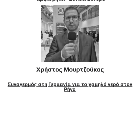
Χρήστος Μουρτζούκος
Συναγερμός στη Γερμανία για το χαμηλό νερό στον
Ρήνο