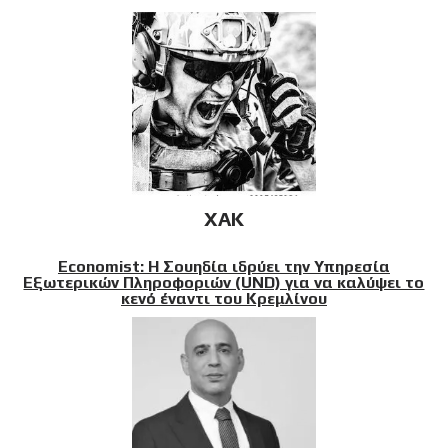
XAK
Economist: Η Σουηδία ιδρύει την Υπηρεσία
Εξωτερικών Πληροφοριών (UND) για να καλύψει το
κενό έναντι του Κρεμλίνου