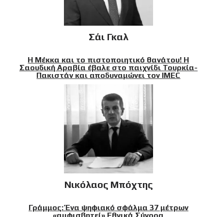
Σάι Γκαλ
Η Μέκκα και το πιστοποιητικό θανάτου! Η
Σαουδική Αραβία έβαλε στο παιχνίδι Τουρκία-
Πακιστάν και αποδυναμώνει τον IMEC
Νικόλαος Μπόχτης
Γράμμος: Ένα ψηφιακό σφάλμα 37 μέτρων
«αμφισβητεί» Εθνικά Σύνορα