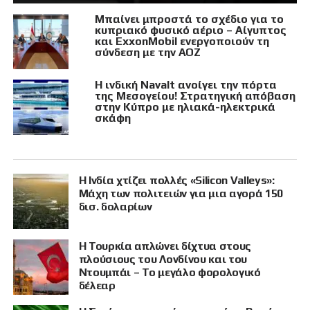
Μπαίνει μπροστά το σχέδιο για το
κυπριακό φυσικό αέριο – Αίγυπτος
και ExxonMobil ενεργοποιούν τη
σύνδεση με την ΑΟΖ
Η ινδική Navalt ανοίγει την πόρτα
της Μεσογείου! Στρατηγική απόβαση
στην Κύπρο με ηλιακά-ηλεκτρικά
σκάφη
Η Ινδία χτίζει πολλές «Silicon Valleys»:
Μάχη των πολιτειών για μια αγορά 150
δισ. δολαρίων
Η Τουρκία απλώνει δίχτυα στους
πλούσιους του Λονδίνου και του
Ντουμπάι – Το μεγάλο φορολογικό
δέλεαρ