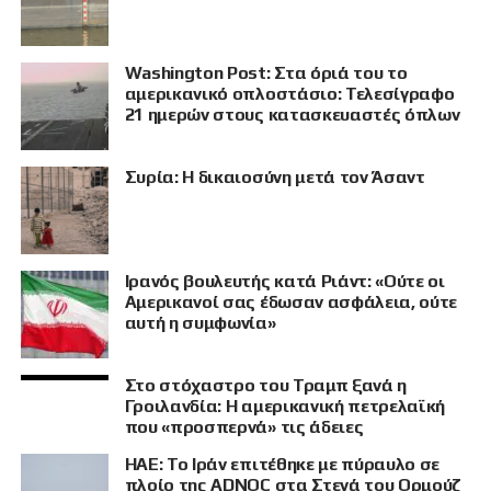
Washington Post: Στα όριά του το
αμερικανικό οπλοστάσιο: Τελεσίγραφο
21 ημερών στους κατασκευαστές όπλων
Συρία: Η δικαιοσύνη μετά τον Άσαντ
Ιρανός βουλευτής κατά Ριάντ: «Ούτε οι
Αμερικανοί σας έδωσαν ασφάλεια, ούτε
αυτή η συμφωνία»
Στο στόχαστρο του Τραμπ ξανά η
Γροιλανδία: Η αμερικανική πετρελαϊκή
που «προσπερνά» τις άδειες
ΗΑΕ: Το Ιράν επιτέθηκε με πύραυλο σε
πλοίο της ADNOC στα Στενά του Ορμούζ