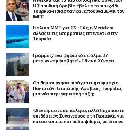
Η Μέκκα και το πιστοποιητικό θανάτου!
ΠΡΟΒΟΛΗ
Η Σαουδική Αραβία έβαλε στο παιχνίδι
Τουρκία-Πακιστάν και αποδυναμώνει τον
IMEC
Ιταλικά ΜΜΕ για GSI: Πώς η Meridiam
αλλάζει τις ισορροπίες απέναντι στην
Τουρκία
Γράμμος: Ένα ψηφιακό σφάλμα 37
μέτρων «αμφισβητεί» Εθνικά Σύνορα
Θα δημιουργήσει πράγματι η συμμαχία
Πακιστάν-Σαουδικής Αραβίας-Τουρκίας
μια νέα περιφερειακή τάξη;
«Δεν είμαστε σε πόλεμο, αλλά δεχόμαστε
επιθέσεις»: Συναγερμός στη Γερμανία για
κατασκοπεία και δολιοφθορές με drones