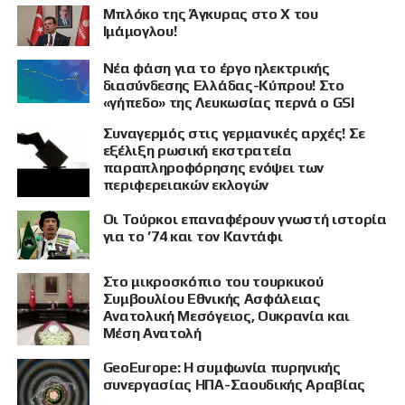
Μπλόκο της Άγκυρας στο X του
Ιμάμογλου!
Νέα φάση για το έργο ηλεκτρικής
διασύνδεσης Ελλάδας-Κύπρου! Στο
«γήπεδο» της Λευκωσίας περνά ο GSI
Συναγερμός στις γερμανικές αρχές! Σε
εξέλιξη ρωσική εκστρατεία
παραπληροφόρησης ενόψει των
περιφερειακών εκλογών
Οι Τούρκοι επαναφέρουν γνωστή ιστορία
για το ’74 και τον Καντάφι
Στο μικροσκόπιο του τουρκικού
Συμβουλίου Εθνικής Ασφάλειας
Ανατολική Μεσόγειος, Ουκρανία και
Μέση Ανατολή
GeoEurope: Η συμφωνία πυρηνικής
συνεργασίας ΗΠΑ-Σαουδικής Αραβίας