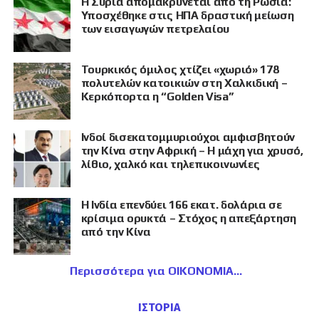
Η Συρία απομακρύνεται από τη Ρωσία:
Υποσχέθηκε στις ΗΠΑ δραστική μείωση
των εισαγωγών πετρελαίου
Τουρκικός όμιλος χτίζει «χωριό» 178
πολυτελών κατοικιών στη Χαλκιδική –
Κερκόπορτα η “Golden Visa”
Ινδοί δισεκατομμυριούχοι αμφισβητούν
την Κίνα στην Αφρική – Η μάχη για χρυσό,
λίθιο, χαλκό και τηλεπικοινωνίες
Η Ινδία επενδύει 166 εκατ. δολάρια σε
κρίσιμα ορυκτά – Στόχος η απεξάρτηση
από την Κίνα
Περισσότερα για ΟΙΚΟΝΟΜΙΑ
ΙΣΤΟΡΙΑ