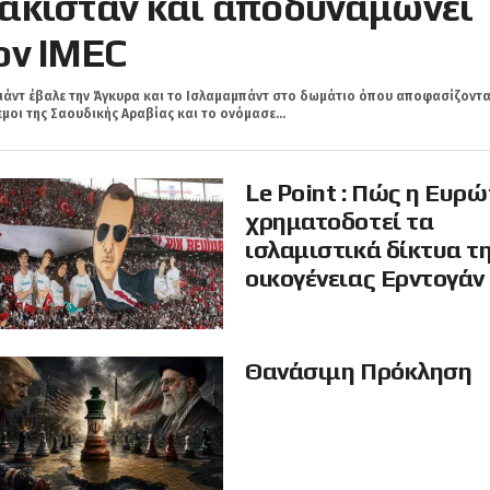
ακιστάν και αποδυναμώνει
ον IMEC
ιάντ έβαλε την Άγκυρα και τo Ισλαμαμπάντ στο δωμάτιο όπου αποφασίζοντα
μοι της Σαουδικής Αραβίας και το ονόμασε...
Le Point : Πώς η Ευρ
χρηματοδοτεί τα
ισλαμιστικά δίκτυα τ
οικογένειας Ερντογάν
Θανάσιμη Πρόκληση