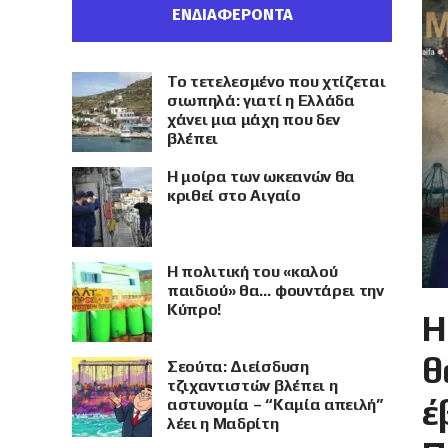
ΕΝΔΙΑΦΕΡΟΝΤΑ
Το τετελεσμένο που χτίζεται
σιωπηλά: γιατί η Ελλάδα
χάνει μια μάχη που δεν
βλέπει
Η μοίρα των ωκεανών θα
κριθεί στο Αιγαίο
Η πολιτική του «καλού
παιδιού» θα… φουντάρει την
Κύπρο!
Η
θ
Σεούτα: Διείσδυση
τζιχαντιστών βλέπει η
έ
αστυνομία – “Καμία απειλή”
λέει η Μαδρίτη