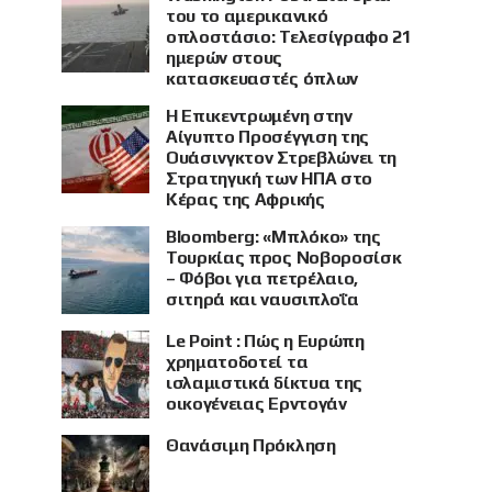
του το αμερικανικό
οπλοστάσιο: Τελεσίγραφο 21
ημερών στους
κατασκευαστές όπλων
Η Επικεντρωμένη στην
Αίγυπτο Προσέγγιση της
Ουάσινγκτον Στρεβλώνει τη
Στρατηγική των ΗΠΑ στο
Κέρας της Αφρικής
Bloomberg: «Μπλόκο» της
Τουρκίας προς Νοβοροσίσκ
– Φόβοι για πετρέλαιο,
σιτηρά και ναυσιπλοΐα
Le Point : Πώς η Ευρώπη
χρηματοδοτεί τα
ισλαμιστικά δίκτυα της
οικογένειας Ερντογάν
Θανάσιμη Πρόκληση