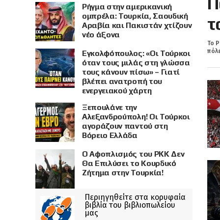
Π
Ρήγμα στην αμερικανική
ομπρέλα: Τουρκία, Σαουδική
τ
Αραβία και Πακιστάν χτίζουν
νέο άξονα
Το Ρ
πόλε
Εγκολφόπουλος: «Οι Τούρκοι
όταν τους μιλάς στη γλώσσα
τους κάνουν πίσω» – Γιατί
βλέπει ανατροπή του
ενεργειακού χάρτη
Ξεπουλάνε την
Αλεξανδρούπολη! Οι Τούρκοι
αγοράζουν παντού στη
Βόρειο Ελλάδα
Ο Αφοπλισμός του PKK Δεν
Θα Επιλύσει το Κουρδικό
Ζήτημα στην Τουρκία!
Περιηγηθείτε στα κορυφαία
βιβλία του βιβλιοπωλείου
μας