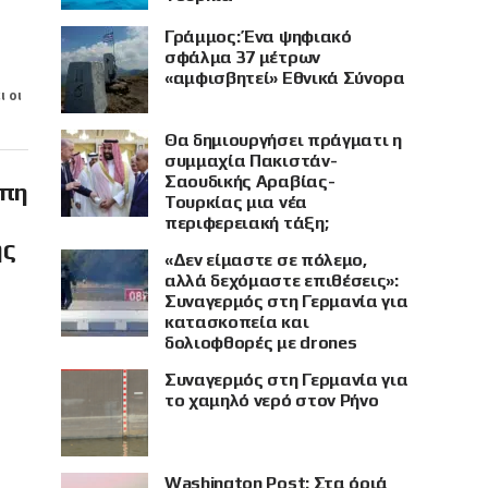
Γράμμος: Ένα ψηφιακό
σφάλμα 37 μέτρων
«αμφισβητεί» Εθνικά Σύνορα
ι οι
Θα δημιουργήσει πράγματι η
συμμαχία Πακιστάν-
Σαουδικής Αραβίας-
ώπη
Τουρκίας μια νέα
περιφερειακή τάξη;
ης
«Δεν είμαστε σε πόλεμο,
αλλά δεχόμαστε επιθέσεις»:
Συναγερμός στη Γερμανία για
κατασκοπεία και
δολιοφθορές με drones
Συναγερμός στη Γερμανία για
το χαμηλό νερό στον Ρήνο
Washington Post: Στα όριά