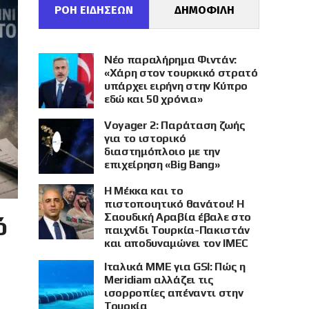
ΡΟΗ ΕΙΔΗΣΕΩΝ
ΔΗΜΟΦΙΛΗ
Νέο παραλήρημα Φιντάν:
«Χάρη στον τουρκικό στρατό
υπάρχει ειρήνη στην Κύπρο
εδώ και 50 χρόνια»
Voyager 2: Παράταση ζωής
για το ιστορικό
διαστημόπλοιο με την
επιχείρηση «Big Bang»
Η Μέκκα και το
πιστοποιητικό θανάτου! Η
Σαουδική Αραβία έβαλε στο
ό
παιχνίδι Τουρκία-Πακιστάν
και αποδυναμώνει τον IMEC
Ιταλικά ΜΜΕ για GSI: Πώς η
Meridiam αλλάζει τις
ισορροπίες απέναντι στην
Τουρκία