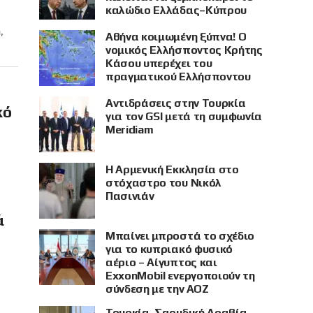
καλώδιο Ελλάδας–Κύπρου
,
Αθήνα κοιμωμένη ξύπνα! Ο
νομικός Ελλήσποντος Κρήτης
Κάσου υπερέχει του
πραγματικού Ελλήσποντου
Αντιδράσεις στην Τουρκία
κό
για τον GSI μετά τη συμφωνία
Meridiam
Η Αρμενική Εκκλησία στο
στόχαστρο του Νικόλ
Πασινιάν
ά
Μπαίνει μπροστά το σχέδιο
για το κυπριακό φυσικό
αέριο – Αίγυπτος και
ExxonMobil ενεργοποιούν τη
σύνδεση με την ΑΟΖ
Τουρκία, Σαουδική Αραβία