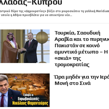
λλάδας–Κύπρου
εντρικό θέμα της «Δημοκρατίας» βάζει στο μικροσκόπιο τη γαλλική Meridiam
 οποία η Αθήνα προσβλέπει για να αποκτήσει νέα...
Τουρκία, Σαουδική
Αραβία και το πυρηνι
Πακιστάν σε κοινό
αμυντικό μέτωπο – Η
«σκιά» της
τρομοκρατίας
Ώρα μηδέν για την Ιερ
Μονή στο Σινά