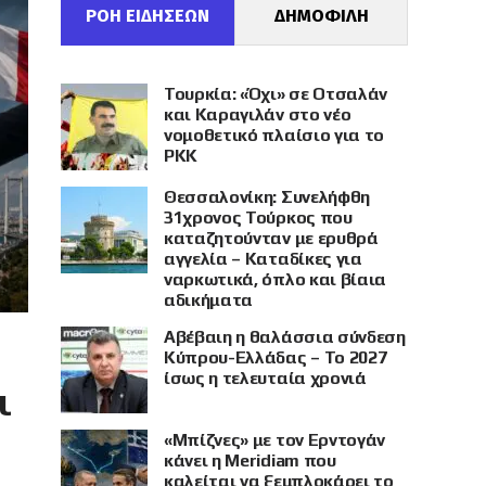
ΡΟΗ ΕΙΔΗΣΕΩΝ
ΔΗΜΟΦΙΛΗ
Τουρκία: «Όχι» σε Οτσαλάν
και Καραγιλάν στο νέο
νομοθετικό πλαίσιο για το
PKK
Θεσσαλονίκη: Συνελήφθη
31χρονος Τούρκος που
καταζητούνταν με ερυθρά
αγγελία – Καταδίκες για
ναρκωτικά, όπλο και βίαια
αδικήματα
Αβέβαιη η θαλάσσια σύνδεση
Κύπρου-Ελλάδας – Το 2027
ίσως η τελευταία χρονιά
ι
«Μπίζνες» με τον Ερντογάν
κάνει η Meridiam που
καλείται να ξεμπλοκάρει το