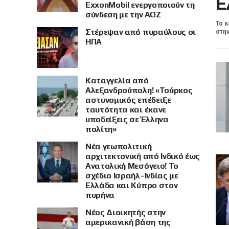
Ε
ExxonMobil ενεργοποιούν τη
σύνδεση με την ΑΟΖ
Το κ
Στέρεψαν από πυραύλους οι
στην
ΗΠΑ
Καταγγελία από
Αλεξανδρούπολη! «Τούρκος
αστυνομικός επέδειξε
ταυτότητα και έκανε
υποδείξεις σε Έλληνα
πολίτη»
Νέα γεωπολιτική
αρχιτεκτονική από Ινδικό έως
Ανατολική Μεσόγειο! Το
σχέδιο Ισραήλ–Ινδίας με
Ελλάδα και Κύπρο στον
πυρήνα
Νέος Διοικητής στην
αμερικανική βάση της