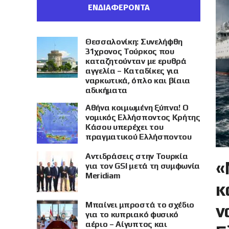
ΕΝΔΙΑΦΕΡΟΝΤΑ
Θεσσαλονίκη: Συνελήφθη
31χρονος Τούρκος που
καταζητούνταν με ερυθρά
αγγελία – Καταδίκες για
ναρκωτικά, όπλο και βίαια
αδικήματα
Αθήνα κοιμωμένη ξύπνα! Ο
νομικός Ελλήσποντος Κρήτης
Κάσου υπερέχει του
πραγματικού Ελλήσποντου
Αντιδράσεις στην Τουρκία
«
για τον GSI μετά τη συμφωνία
Meridiam
κ
Μπαίνει μπροστά το σχέδιο
ν
για το κυπριακό φυσικό
αέριο – Αίγυπτος και