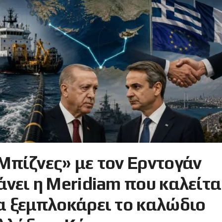
Μπίζνες» με τον Ερντογάν
άνει η Meridiam που καλείτα
α ξεμπλοκάρει το καλώδιο