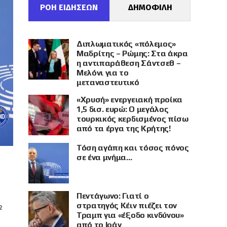
ΡΟΗ ΕΙΔΗΣΕΩΝ
ΔΗΜΟΦΙΛΗ
Διπλωματικός «πόλεμος»
Μαδρίτης – Ρώμης: Στα άκρα
η αντιπαράθεση Σάντσεθ –
Μελόνι για το
μεταναστευτικό
«Χρυσή» ενεργειακή προίκα
1,5 δισ. ευρώ: Ο μεγάλος
τουρκικός κερδισμένος πίσω
από τα έργα της Κρήτης!
Τόση αγάπη και τόσος πόνος
σε ένα μνήμα…
Πεντάγωνο: Γιατί ο
στρατηγός Κέιν πιέζει τον
2
Τραμπ για «έξοδο κινδύνου»
από το Ιράν