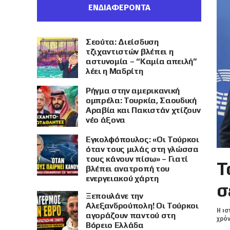
ΕΝΔΙΑΦΕΡΟΝΤΑ
Σεούτα: Διείσδυση
τζιχαντιστών βλέπει η
αστυνομία – “Καμία απειλή”
λέει η Μαδρίτη
Ρήγμα στην αμερικανική
ομπρέλα: Τουρκία, Σαουδική
Αραβία και Πακιστάν χτίζουν
νέο άξονα
Εγκολφόπουλος: «Οι Τούρκοι
όταν τους μιλάς στη γλώσσα
τους κάνουν πίσω» – Γιατί
Τ
βλέπει ανατροπή του
ενεργειακού χάρτη
σ
Ξεπουλάνε την
Αλεξανδρούπολη! Οι Τούρκοι
Η ισ
αγοράζουν παντού στη
χρόν
Βόρειο Ελλάδα