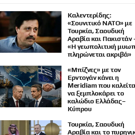
Καλεντερίδης:
«Σουνιτικό ΝΑΤΟ» με
Τουρκία, Σαουδική
Αραβία και Πακιστάν 
«Η γεωπολιτική μυω
πληρώνεται ακριβά»
«Μπίζνες» με τον
Ερντογάν κάνει η
Meridiam που καλείτα
να ξεμπλοκάρει το
καλώδιο Ελλάδας–
Κύπρου
Τουρκία, Σαουδική
Αραβία και το πυρηνι