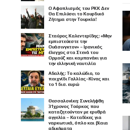
Ο Αφοπλισμός του PKK Δεν
Θα Επιλύσει το Κουρδικό
Ζήτημα στην Τουρκία!
Σταύρος Καλεντερίδης: «Μην
εμπιστεύεστε την
Ουάσινγκτον» – Ιρανικός
έλεγχος στα Στενά του
Ορμούζ και καμπανάκι για
την ελληνική ναυτιλία
Αδαλής: Το καλώδιο, το
παιχνίδι Γαλλίας–Κίνας και
το 1 δισ. ευρώ
Θεσσαλονίκη: Συνελήφθη
31χρονος Τούρκος που
καταζητούνταν με ερυθρά
αγγελία – Καταδίκες για
ναρκωτικά, όπλο και βίαια
αδικήματα