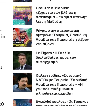
Σεούτα: Διείσδυση
τζιχαντιστών βλέπει η
αστυνομία – “Καμία απειλή”
λέει η Μαδρίτη
–
Ρήγμα στην αμερικανική
ομπρέλα: Τουρκία, Σαουδική
πία
Αραβία και Πακιστάν χτίζουν
νέο άξονα
Le Figaro : Η Γαλλία
διολισθαίνει προς τον
αυταρχισμό
ι
Καλεντερίδης: «Σουνιτικό
ΝΑΤΟ» με Τουρκία, Σαουδική
Αραβία και Πακιστάν – «Η
γεωπολιτική μυωπία
πληρώνεται ακριβά»
Εγκολφόπουλος: «Οι Τούρκοι
κό
όταν τους μιλάς στη γλώσσα