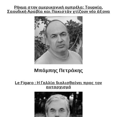
Ρήγμα στην αμερικανική ομπρέλα: Τουρκία,
Σαουδική Αραβία και Πακιστάν χτίζουν νέο άξονα
Μπάμπης Πετράκης
Le Figaro : Η Γαλλία διολισθαίνει προς τον
αυταρχισμό