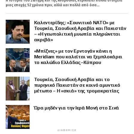
Η ιστορία του Σωτήρη και της Ανδρούλας περικλείει πολλά στοιχεία
μιας εποχής 52 χρόνια πριν, αλλά και πολλά από όσα...
Καλεντερίδης: «Σουνιτικό ΝΑΤΟ» με
Τουρκία, Σαουδική Αραβία και Πακιστάν
– «Η γεωπολιτική μυωπία πληρώνεται
ακριβά»
«Μπίζνες» με τον Ερντογάν κάνει η
Meridiam που καλείται να ξεμπλοκάρει
το καλώδιο Ελλάδας–Κύπρου
Τουρκία, Σαουδική Αραβία και το
πυρηνικό Πακιστάν σε κοινό αμυντικό
μέτωπο – Η «σκιά» της τρομοκρατίας
Ώρα μηδέν για την Ιερά Μονή στο Σινά
ΔΙΑΦΉΜΙΣΗ