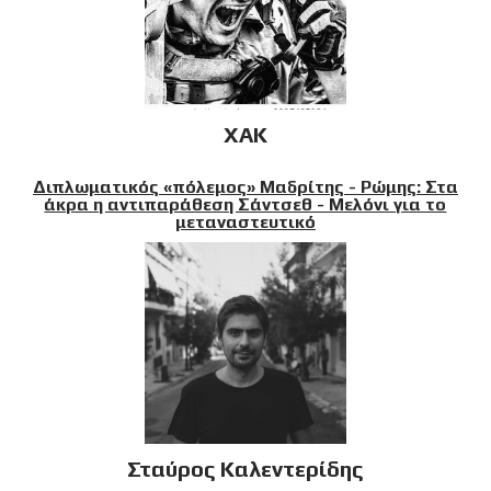
XAK
Διπλωματικός «πόλεμος» Μαδρίτης - Ρώμης: Στα
άκρα η αντιπαράθεση Σάντσεθ - Μελόνι για το
μεταναστευτικό
Σταύρος Καλεντερίδης