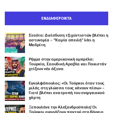
ΕΝΔΙΑΦΕΡΟΝΤΑ
Σεούτα: Διείσδυση τζιχαντιστών βλέπει η
αστυνομία – “Καμία απειλή” λέει η
Μαδρίτη
Ρήγμα στην αμερικανική ομπρέλα:
Τουρκία, Σαουδική Αραβία και Πακιστάν
χτίζουν νέο άξονα
Εγκολφόπουλος: «Οι Τούρκοι όταν τους
μιλάς στη γλώσσα τους κάνουν πίσω» –
Γιατί βλέπει ανατροπή του ενεργειακού
χάρτη
Ξεπουλάνε την Αλεξανδρούπολη! Οι
Τούρκοι αγοράζουν παντού στη Βόρειο