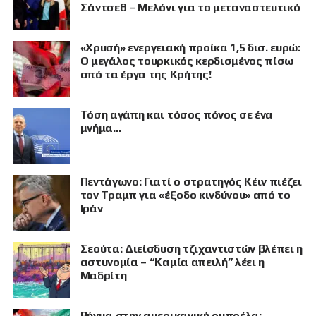
Σάντσεθ – Μελόνι για το μεταναστευτικό
«Χρυσή» ενεργειακή προίκα 1,5 δισ. ευρώ:
Ο μεγάλος τουρκικός κερδισμένος πίσω
από τα έργα της Κρήτης!
Τόση αγάπη και τόσος πόνος σε ένα
μνήμα…
Πεντάγωνο: Γιατί ο στρατηγός Κέιν πιέζει
τον Τραμπ για «έξοδο κινδύνου» από το
Ιράν
Σεούτα: Διείσδυση τζιχαντιστών βλέπει η
ΠΡΟΒΟΛΗ
αστυνομία – “Καμία απειλή” λέει η
Μαδρίτη
Ρήγμα στην αμερικανική ομπρέλα: