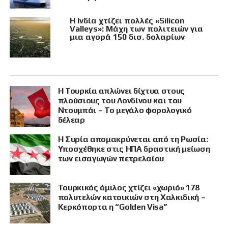
Η Ινδία χτίζει πολλές «Silicon
Valleys»: Μάχη των πολιτειών για
μια αγορά 150 δισ. δολαρίων
Η Τουρκία απλώνει δίχτυα στους
πλούσιους του Λονδίνου και του
Ντουμπάι – Το μεγάλο φορολογικό
δέλεαρ
Η Συρία απομακρύνεται από τη Ρωσία:
Υποσχέθηκε στις ΗΠΑ δραστική μείωση
των εισαγωγών πετρελαίου
Τουρκικός όμιλος χτίζει «χωριό» 178
πολυτελών κατοικιών στη Χαλκιδική –
Κερκόπορτα η “Golden Visa”