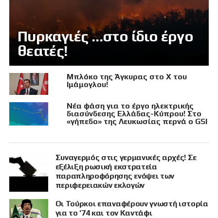
Πυρκαγιές …στο ίδιο έργο
θεατές!
Μπλόκο της Άγκυρας στο X του
Ιμάμογλου!
Νέα φάση για το έργο ηλεκτρικής
διασύνδεσης Ελλάδας-Κύπρου! Στο
«γήπεδο» της Λευκωσίας περνά ο GSI
Συναγερμός στις γερμανικές αρχές! Σε
εξέλιξη ρωσική εκστρατεία
παραπληροφόρησης ενόψει των
περιφερειακών εκλογών
Οι Τούρκοι επαναφέρουν γνωστή ιστορία
για το ’74 και τον Καντάφι