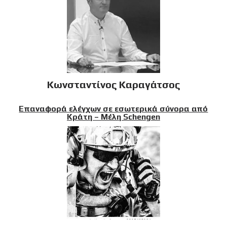
Κωνσταντίνος Καραγάτσος
Επαναφορά ελέγχων σε εσωτερικά σύνορα από
Κράτη – Μέλη Schengen