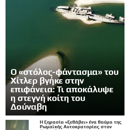
Ο «στόλος-φάντασμα» του
Χίτλερ βγήκε στην
επιφάνεια: Τι αποκάλυψε
η στεγνή κοίτη του
Δούναβη
Η ξηρασία «ξεθάβει» ένα θαύμα της
Ρωμαϊκής Αυτοκρατορίας στον