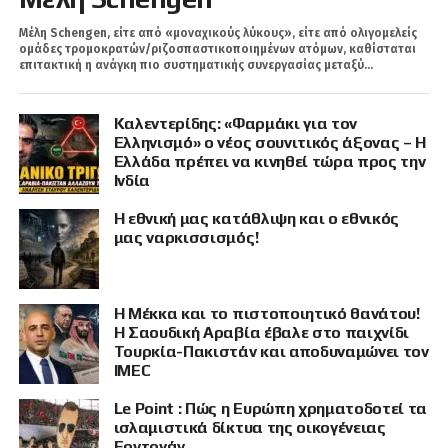
Μέλη Schengen, είτε από «μοναχικούς λύκους», είτε από ολιγομελείς
ομάδες τρομοκρατών/ριζοσπαστικοποιημένων ατόμων, καθίσταται
επιτακτική η ανάγκη πιο συστηματικής συνεργασίας μεταξύ...
Καλεντερίδης: «Φαρμάκι για τον
Ελληνισμό» ο νέος σουνιτικός άξονας – Η
Ελλάδα πρέπει να κινηθεί τώρα προς την
Ινδία
Η εθνική μας κατάθλιψη και ο εθνικός
μας ναρκισσισμός!
Η Μέκκα και το πιστοποιητικό θανάτου!
Η Σαουδική Αραβία έβαλε στο παιχνίδι
Τουρκία-Πακιστάν και αποδυναμώνει τον
IMEC
Le Point : Πώς η Ευρώπη χρηματοδοτεί τα
ισλαμιστικά δίκτυα της οικογένειας
Ερντογάν