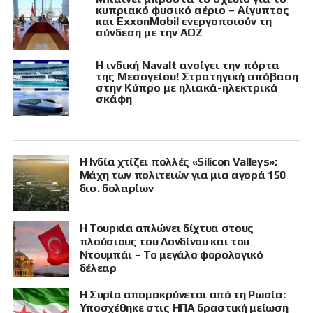
κυπριακό φυσικό αέριο – Αίγυπτος
και ExxonMobil ενεργοποιούν τη
σύνδεση με την ΑΟΖ
Η ινδική Navalt ανοίγει την πόρτα
της Μεσογείου! Στρατηγική απόβαση
στην Κύπρο με ηλιακά-ηλεκτρικά
σκάφη
Η Ινδία χτίζει πολλές «Silicon Valleys»:
Μάχη των πολιτειών για μια αγορά 150
δισ. δολαρίων
Η Τουρκία απλώνει δίχτυα στους
πλούσιους του Λονδίνου και του
Ντουμπάι – Το μεγάλο φορολογικό
δέλεαρ
Η Συρία απομακρύνεται από τη Ρωσία:
Υποσχέθηκε στις ΗΠΑ δραστική μείωση