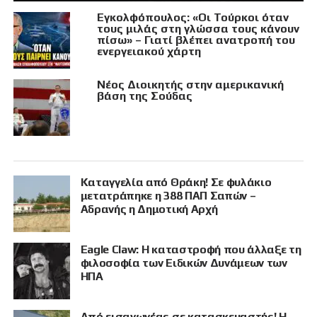
Εγκολφόπουλος: «Οι Τούρκοι όταν
τους μιλάς στη γλώσσα τους κάνουν
πίσω» – Γιατί βλέπει ανατροπή του
ενεργειακού χάρτη
Νέος Διοικητής στην αμερικανική
βάση της Σούδας
Καταγγελία από Θράκη! Σε φυλάκιο
μετατράπηκε η 388 ΠΑΠ Σαπών –
Αδρανής η Δημοτική Αρχή
Eagle Claw: Η καταστροφή που άλλαξε τη
φιλοσοφία των Ειδικών Δυνάμεων των
ΗΠΑ
Από εισαγωγέας σε κατασκευαστής! Η