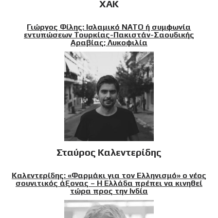
XAK
Γιώργος Φίλης: Ισλαμικό ΝΑΤΟ ή συμφωνία
εντυπώσεων Τουρκίας-Πακιστάν-Σαουδικής
Αραβίας; Λυκοφιλία
Σταύρος Καλεντερίδης
Καλεντερίδης: «Φαρμάκι για τον Ελληνισμό» ο νέος
σουνιτικός άξονας – Η Ελλάδα πρέπει να κινηθεί
τώρα προς την Ινδία