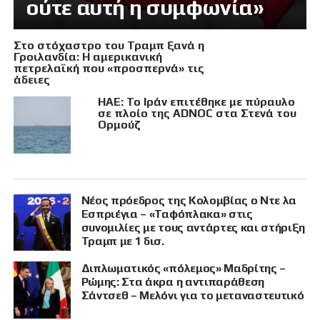
ούτε αυτή η συμφωνία»
Στο στόχαστρο του Τραμπ ξανά η
Γροιλανδία: Η αμερικανική
πετρελαϊκή που «προσπερνά» τις
άδειες
ΗΑΕ: Το Ιράν επιτέθηκε με πύραυλο
σε πλοίο της ADNOC στα Στενά του
Ορμούζ
Νέος πρόεδρος της Κολομβίας ο Ντε λα
Εσπριέγια – «Ταφόπλακα» στις
συνομιλίες με τους αντάρτες και στήριξη
Τραμπ με 1 δισ.
Διπλωματικός «πόλεμος» Μαδρίτης –
Ρώμης: Στα άκρα η αντιπαράθεση
Σάντσεθ – Μελόνι για το μεταναστευτικό