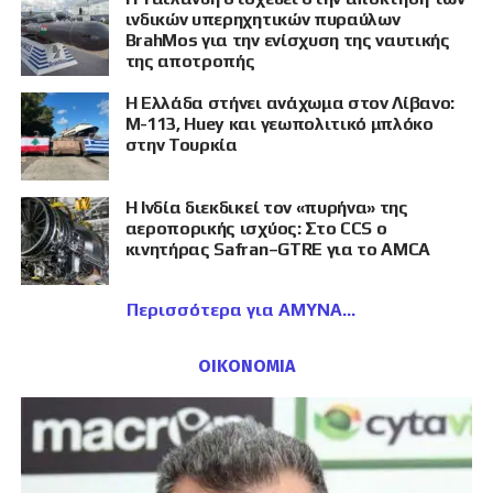
ινδικών υπερηχητικών πυραύλων
BrahMos για την ενίσχυση της ναυτικής
της αποτροπής
Η Ελλάδα στήνει ανάχωμα στον Λίβανο:
M-113, Huey και γεωπολιτικό μπλόκο
στην Τουρκία
Η Ινδία διεκδικεί τον «πυρήνα» της
αεροπορικής ισχύος: Στο CCS ο
κινητήρας Safran–GTRE για το AMCA
Περισσότερα για ΑΜΥΝΑ
ΟΙΚΟΝΟΜΙΑ