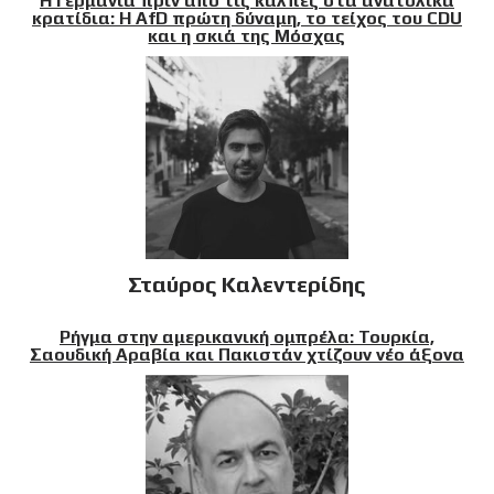
Η Γερμανία πριν από τις κάλπες στα ανατολικά
κρατίδια: Η AfD πρώτη δύναμη, το τείχος του CDU
και η σκιά της Μόσχας
Σταύρος Καλεντερίδης
Ρήγμα στην αμερικανική ομπρέλα: Τουρκία,
Σαουδική Αραβία και Πακιστάν χτίζουν νέο άξονα