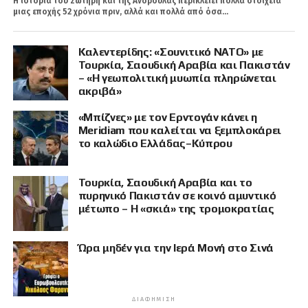
Η ιστορία του Σωτήρη και της Ανδρούλας περικλείει πολλά στοιχεία
μιας εποχής 52 χρόνια πριν, αλλά και πολλά από όσα...
Καλεντερίδης: «Σουνιτικό ΝΑΤΟ» με
Τουρκία, Σαουδική Αραβία και Πακιστάν
– «Η γεωπολιτική μυωπία πληρώνεται
ακριβά»
«Μπίζνες» με τον Ερντογάν κάνει η
Meridiam που καλείται να ξεμπλοκάρει
το καλώδιο Ελλάδας–Κύπρου
Τουρκία, Σαουδική Αραβία και το
πυρηνικό Πακιστάν σε κοινό αμυντικό
μέτωπο – Η «σκιά» της τρομοκρατίας
Ώρα μηδέν για την Ιερά Μονή στο Σινά
ΔΙΑΦΉΜΙΣΗ