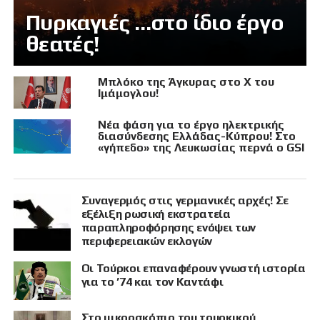
Πυρκαγιές …στο ίδιο έργο
θεατές!
Μπλόκο της Άγκυρας στο X του
Ιμάμογλου!
Νέα φάση για το έργο ηλεκτρικής
διασύνδεσης Ελλάδας-Κύπρου! Στο
«γήπεδο» της Λευκωσίας περνά ο GSI
Συναγερμός στις γερμανικές αρχές! Σε
εξέλιξη ρωσική εκστρατεία
παραπληροφόρησης ενόψει των
περιφερειακών εκλογών
Οι Τούρκοι επαναφέρουν γνωστή ιστορία
για το ’74 και τον Καντάφι
Στο μικροσκόπιο του τουρκικού