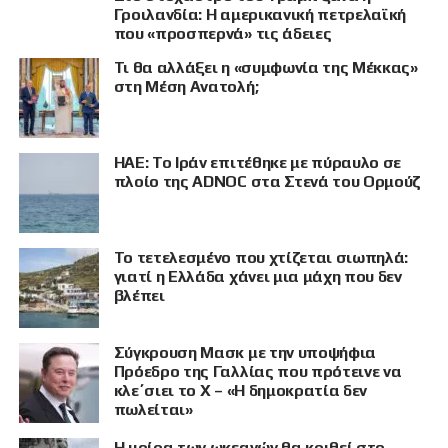
Γροιλανδία: Η αμερικανική πετρελαϊκή
που «προσπερνά» τις άδειες
Τι θα αλλάξει η «συμφωνία της Μέκκας»
στη Μέση Ανατολή;
ΗΑΕ: Το Ιράν επιτέθηκε με πύραυλο σε
πλοίο της ADNOC στα Στενά του Ορμούζ
Το τετελεσμένο που χτίζεται σιωπηλά:
γιατί η Ελλάδα χάνει μια μάχη που δεν
βλέπει
Σύγκρουση Μασκ με την υποψήφια
Πρόεδρο της Γαλλίας που πρότεινε να
κλε΄σιει το X – «Η δημοκρατία δεν
πωλείται»
Η μοίρα των ωκεανών θα κριθεί στο