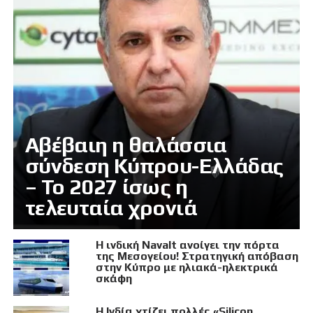
Αβέβαιη η θαλάσσια
σύνδεση Κύπρου-Ελλάδας
– Το 2027 ίσως η
τελευταία χρονιά
Η ινδική Navalt ανοίγει την πόρτα
της Μεσογείου! Στρατηγική απόβαση
στην Κύπρο με ηλιακά-ηλεκτρικά
σκάφη
Η Ινδία χτίζει πολλές «Silicon