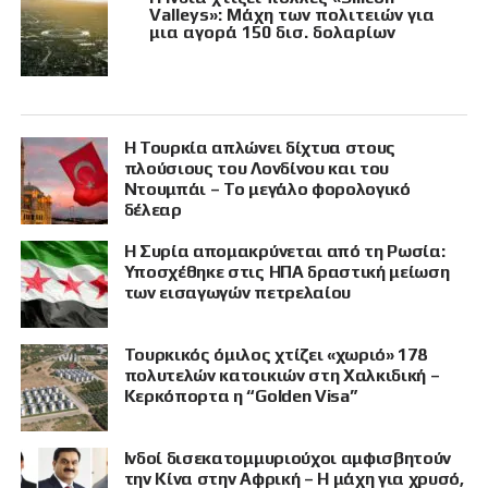
Valleys»: Μάχη των πολιτειών για
μια αγορά 150 δισ. δολαρίων
Η Τουρκία απλώνει δίχτυα στους
πλούσιους του Λονδίνου και του
Ντουμπάι – Το μεγάλο φορολογικό
δέλεαρ
Η Συρία απομακρύνεται από τη Ρωσία:
Υποσχέθηκε στις ΗΠΑ δραστική μείωση
των εισαγωγών πετρελαίου
Τουρκικός όμιλος χτίζει «χωριό» 178
πολυτελών κατοικιών στη Χαλκιδική –
Κερκόπορτα η “Golden Visa”
Ινδοί δισεκατομμυριούχοι αμφισβητούν
την Κίνα στην Αφρική – Η μάχη για χρυσό,