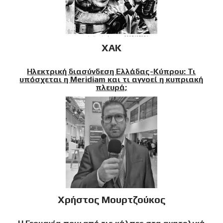
XAK
Ηλεκτρική διασύνδεση Ελλάδας-Κύπρου: Τι
υπόσχεται η Meridiam και τι αγνοεί η κυπριακή
πλευρά;
Χρήστος Μουρτζούκος