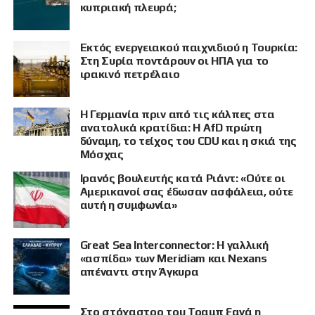
κυπριακή πλευρά;
Εκτός ενεργειακού παιχνιδιού η Τουρκία:
Στη Συρία ποντάρουν οι ΗΠΑ για το
ιρακινό πετρέλαιο
Η Γερμανία πριν από τις κάλπες στα
ανατολικά κρατίδια: Η AfD πρώτη
δύναμη, το τείχος του CDU και η σκιά της
Μόσχας
Ιρανός βουλευτής κατά Ριάντ: «Ούτε οι
Αμερικανοί σας έδωσαν ασφάλεια, ούτε
αυτή η συμφωνία»
Great Sea Interconnector: Η γαλλική
ΠΡΟΒΟΛΗ
«ασπίδα» των Meridiam και Nexans
απέναντι στην Άγκυρα
Στο στόχαστρο του Τραμπ ξανά η