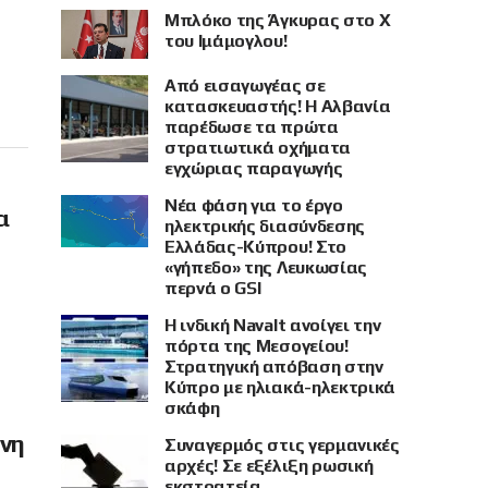
Μπλόκο της Άγκυρας στο X
του Ιμάμογλου!
Από εισαγωγέας σε
κατασκευαστής! Η Αλβανία
παρέδωσε τα πρώτα
στρατιωτικά οχήματα
εγχώριας παραγωγής
Νέα φάση για το έργο
α
ηλεκτρικής διασύνδεσης
Ελλάδας-Κύπρου! Στο
«γήπεδο» της Λευκωσίας
περνά ο GSI
Η ινδική Navalt ανοίγει την
πόρτα της Μεσογείου!
Στρατηγική απόβαση στην
Κύπρο με ηλιακά-ηλεκτρικά
σκάφη
όνη
Συναγερμός στις γερμανικές
αρχές! Σε εξέλιξη ρωσική
εκστρατεία