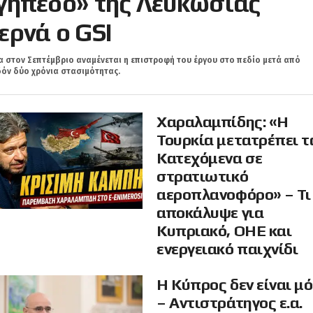
γήπεδο» της Λευκωσίας
ερνά ο GSI
 στον Σεπτέμβριο αναμένεται η επιστροφή του έργου στο πεδίο μετά από
όν δύο χρόνια στασιμότητας.
Χαραλαμπίδης: «Η
Τουρκία μετατρέπει τ
Κατεχόμενα σε
στρατιωτικό
αεροπλανοφόρο» – Τι
αποκάλυψε για
Κυπριακό, ΟΗΕ και
ενεργειακό παιχνίδι
Η Κύπρος δεν είναι μ
– Αντιστράτηγος ε.α.