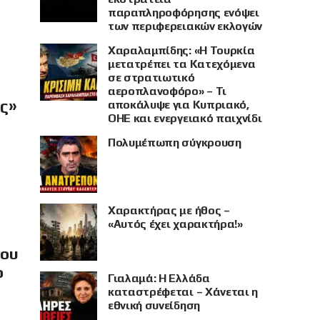
παραπληροφόρησης ενόψει
των περιφερειακών εκλογών
Χαραλαμπίδης: «Η Τουρκία
μετατρέπει τα Κατεχόμενα
σε στρατιωτικό
αεροπλανοφόρο» – Τι
ής»
αποκάλυψε για Κυπριακό,
ΟΗΕ και ενεργειακό παιχνίδι
Πολυμέπωπη σύγκρουση
Χαρακτήρας με ήθος –
«Αυτός έχει χαρακτήρα!»
νου
ο
Γιαλαμά: Η Ελλάδα
καταστρέφεται – Χάνεται η
εθνική συνείδηση