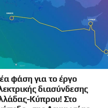
έα φάση για το έργο
λεκτρικής διασύνδεσης
λλάδας-Κύπρου! Στο