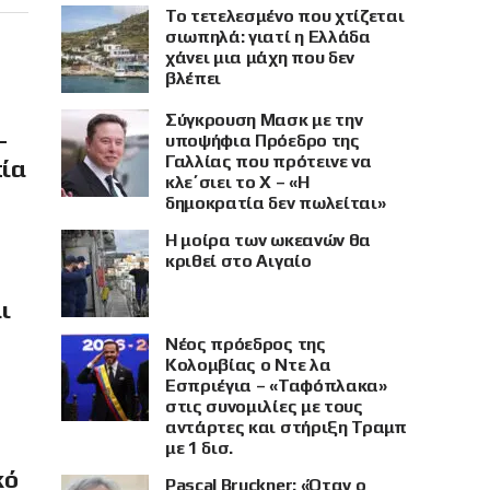
Το τετελεσμένο που χτίζεται
σιωπηλά: γιατί η Ελλάδα
χάνει μια μάχη που δεν
βλέπει
Σύγκρουση Μασκ με την
–
υποψήφια Πρόεδρο της
Γαλλίας που πρότεινε να
πία
κλε΄σιει το X – «Η
δημοκρατία δεν πωλείται»
Η μοίρα των ωκεανών θα
κριθεί στο Αιγαίο
ι
Νέος πρόεδρος της
Κολομβίας ο Ντε λα
Εσπριέγια – «Ταφόπλακα»
στις συνομιλίες με τους
αντάρτες και στήριξη Τραμπ
με 1 δισ.
κό
Pascal Bruckner: «Όταν ο