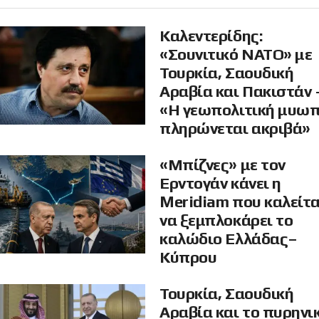
Καλεντερίδης:
«Σουνιτικό ΝΑΤΟ» με
Τουρκία, Σαουδική
Αραβία και Πακιστάν 
«Η γεωπολιτική μυω
πληρώνεται ακριβά»
«Μπίζνες» με τον
Ερντογάν κάνει η
Meridiam που καλείτα
να ξεμπλοκάρει το
καλώδιο Ελλάδας–
Κύπρου
Τουρκία, Σαουδική
Αραβία και το πυρηνι