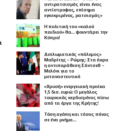
αντιρατσισμός είναι ένας
αντίστροφος, επίσημα
εγκεκριμένος, ρατσισμός»
Η πολιτική του «καλού
παιδιού» θα… φουντάρει την
Κύπρο!
ά
Διπλωματικός «πόλεμος»
Μαδρίτης – Ρώμης: Στα άκρα
η αντιπαράθεση Σάντσεθ –
Μελόνι για το
μεταναστευτικό
«Χρυσή» ενεργειακή προίκα
1,5 δισ. ευρώ: Ο μεγάλος
τουρκικός κερδισμένος πίσω
από τα έργα της Κρήτης!
Τόση αγάπη και τόσος πόνος
σε ένα μνήμα…