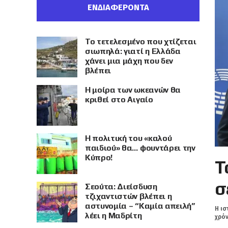
ΕΝΔΙΑΦΕΡΟΝΤΑ
Το τετελεσμένο που χτίζεται
σιωπηλά: γιατί η Ελλάδα
χάνει μια μάχη που δεν
βλέπει
Η μοίρα των ωκεανών θα
κριθεί στο Αιγαίο
Η πολιτική του «καλού
παιδιού» θα… φουντάρει την
Κύπρο!
Τ
σ
Σεούτα: Διείσδυση
τζιχαντιστών βλέπει η
αστυνομία – “Καμία απειλή”
Η ισ
λέει η Μαδρίτη
χρόν