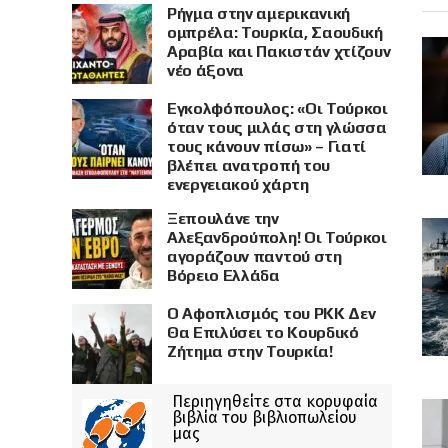
Ρήγμα στην αμερικανική
ομπρέλα: Τουρκία, Σαουδική
Αραβία και Πακιστάν χτίζουν
νέο άξονα
Εγκολφόπουλος: «Οι Τούρκοι
όταν τους μιλάς στη γλώσσα
τους κάνουν πίσω» – Γιατί
βλέπει ανατροπή του
ενεργειακού χάρτη
Ξεπουλάνε την
Αλεξανδρούπολη! Οι Τούρκοι
αγοράζουν παντού στη
Βόρειο Ελλάδα
Ο Αφοπλισμός του PKK Δεν
Θα Επιλύσει το Κουρδικό
Ζήτημα στην Τουρκία!
Περιηγηθείτε στα κορυφαία
βιβλία του βιβλιοπωλείου
μας