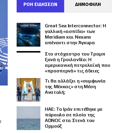
ΡΟΗ ΕΙΔΗΣΕΩΝ
ΔΗΜΟΦΙΛΗ
Great Sea Interconnector: Η
γαλλική «ασπίδα» των
Meridiam και Nexans
απέναντι στην Άγκυρα
Στο στόχαστρο του Τραμπ
ξανά η Γροιλανδία: Η
αμερικανική πετρελαϊκή που
«προσπερνά» τις άδειες
Τι θα αλλάξει η «συμφωνία
της Μέκκας» στη Μέση
Ανατολή;
ΗΑΕ: Το Ιράν επιτέθηκε με
πύραυλο σε πλοίο της
ADNOC στα Στενά του
2
Ορμούζ