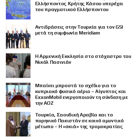
Ελλήσποντος Κρήτης Κάσου υπερέχει
του πραγματικού Ελλήσποντου
Αντιδράσεις στην Τουρκία για τον GSI
μετά τη συμφωνία Meridiam
Η Αρμενική Εκκλησία στο στόχαστρο του
Νικόλ Πασινιάν
Μπαίνει μπροστά το σχέδιο για το
κυπριακό φυσικό αέριο – Αίγυπτος και
ExxonMobil ενεργοποιούν τη σύνδεση με
την ΑΟΖ
Τουρκία, Σαουδική Αραβία και το
ΠΡΟΒΟΛΗ
πυρηνικό Πακιστάν σε κοινό αμυντικό
μέτωπο – Η «σκιά» της τρομοκρατίας