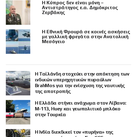
Η Κύπρος δεν είναι μόνη –
Αντιστράτηγος ε.α. Δημόκριτος
Ζερβάκης
Η Εθνική Φρουρά σε κοινές ασκήσεις
με γαλλική φρεγάτα στην Ανατολική
Μεσόγειο
Η Ταϊλάνδη στοχεύει στην απόκτηση των
ινδικών υπερηχητικών πυραύλων
BrahMos για την ενίσχυση της ναυτικής
της αποτροπής
Η Ελλάδα στήνει ανάχωμα στον Λίβανο:
M-113, Huey και γεωπολιτικό μπλόκο
στην Τουρκία
Η Ινδία διεκδικεί τον «πυρήνα» της