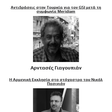
Αντιδράσεις στην Τουρκία για τον GSI μετά τη
συμφωνία Meridiam
Αρντασές Γιαγουπιάν
Η Αρμενική Εκκλησία στο στόχαστρο του Νικόλ
Πασινιάν