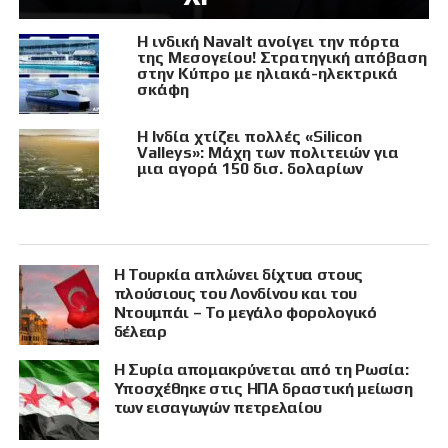
Η ινδική Navalt ανοίγει την πόρτα
της Μεσογείου! Στρατηγική απόβαση
στην Κύπρο με ηλιακά-ηλεκτρικά
σκάφη
Η Ινδία χτίζει πολλές «Silicon
Valleys»: Μάχη των πολιτειών για
μια αγορά 150 δισ. δολαρίων
Η Τουρκία απλώνει δίχτυα στους
πλούσιους του Λονδίνου και του
Ντουμπάι – Το μεγάλο φορολογικό
δέλεαρ
Η Συρία απομακρύνεται από τη Ρωσία:
Υποσχέθηκε στις ΗΠΑ δραστική μείωση
των εισαγωγών πετρελαίου