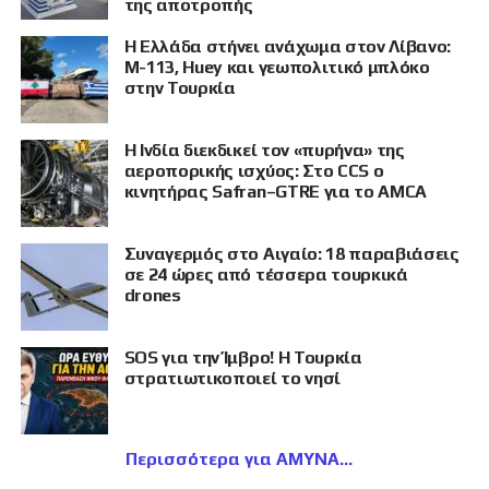
της αποτροπής
Η Ελλάδα στήνει ανάχωμα στον Λίβανο:
M-113, Huey και γεωπολιτικό μπλόκο
στην Τουρκία
Η Ινδία διεκδικεί τον «πυρήνα» της
αεροπορικής ισχύος: Στο CCS ο
κινητήρας Safran–GTRE για το AMCA
Συναγερμός στο Αιγαίο: 18 παραβιάσεις
σε 24 ώρες από τέσσερα τουρκικά
drones
SOS για την Ίμβρο! Η Τουρκία
στρατιωτικοποιεί το νησί
Περισσότερα για ΑΜΥΝΑ