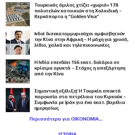
Τουρκικός όμιλος χτίζει «χωριό» 178
πολυτελών κατοικιών στη Χαλκιδική –
Κερκόπορτα η “Golden Visa”
Ινδοί δισεκατομμυριούχοι αμφισβητούν
την Κίνα στην Αφρική – Η μάχη για χρυσό,
λίθιο, χαλκό και τηλεπικοινωνίες
Η Ινδία επενδύει 166 εκατ. δολάρια σε
κρίσιμα ορυκτά – Στόχος η απεξάρτηση
από την Κίνα
Σημαντική εξέλιξη! Η Τουρκία αποκτά
παρουσία στα πετρέλαια του Κιρκούκ –
Συμφωνία με Ιράκ για ένα εκατ. βαρέλια
ημερησίως
Περισσότερα για ΟΙΚΟΝΟΜΙΑ
ΙΣΤΟΡΙΑ