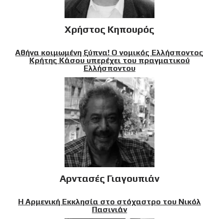
Χρήστος Κηπουρός
Αθήνα κοιμωμένη ξύπνα! Ο νομικός Ελλήσποντος
Κρήτης Κάσου υπερέχει του πραγματικού
Ελλήσποντου
Αρντασές Γιαγουπιάν
Η Αρμενική Εκκλησία στο στόχαστρο του Νικόλ
Πασινιάν