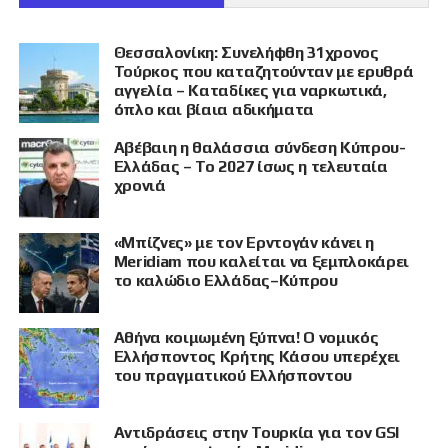
Θεσσαλονίκη: Συνελήφθη 31χρονος
Τούρκος που καταζητούνταν με ερυθρά
αγγελία – Καταδίκες για ναρκωτικά,
όπλο και βίαια αδικήματα
Αβέβαιη η θαλάσσια σύνδεση Κύπρου-
Ελλάδας – Το 2027 ίσως η τελευταία
χρονιά
«Μπίζνες» με τον Ερντογάν κάνει η
Meridiam που καλείται να ξεμπλοκάρει
το καλώδιο Ελλάδας–Κύπρου
Αθήνα κοιμωμένη ξύπνα! Ο νομικός
Ελλήσποντος Κρήτης Κάσου υπερέχει
του πραγματικού Ελλήσποντου
Αντιδράσεις στην Τουρκία για τον GSI
ΠΡΟΒΟΛΗ