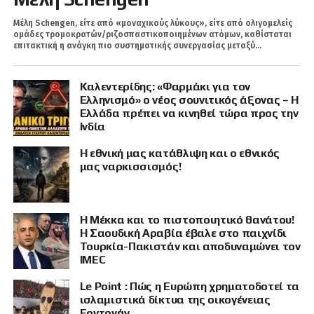
Μέλη Schengen, είτε από «μοναχικούς λύκους», είτε από ολιγομελείς
ομάδες τρομοκρατών/ριζοσπαστικοποιημένων ατόμων, καθίσταται
επιτακτική η ανάγκη πιο συστηματικής συνεργασίας μεταξύ...
Καλεντερίδης: «Φαρμάκι για τον
Ελληνισμό» ο νέος σουνιτικός άξονας – Η
Ελλάδα πρέπει να κινηθεί τώρα προς την
Ινδία
Η εθνική μας κατάθλιψη και ο εθνικός
μας ναρκισσισμός!
Η Μέκκα και το πιστοποιητικό θανάτου!
Η Σαουδική Αραβία έβαλε στο παιχνίδι
Τουρκία-Πακιστάν και αποδυναμώνει τον
IMEC
Le Point : Πώς η Ευρώπη χρηματοδοτεί τα
ισλαμιστικά δίκτυα της οικογένειας
Ερντογάν