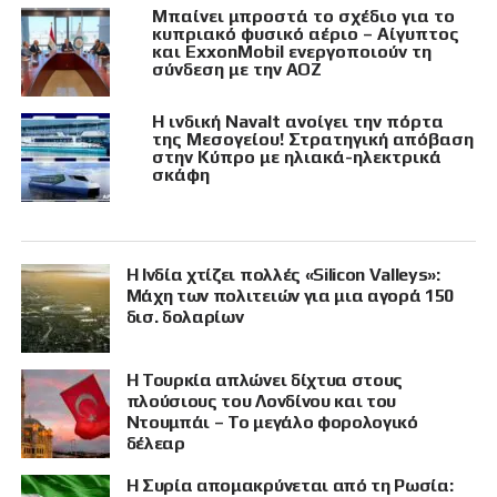
Μπαίνει μπροστά το σχέδιο για το
κυπριακό φυσικό αέριο – Αίγυπτος
και ExxonMobil ενεργοποιούν τη
σύνδεση με την ΑΟΖ
Η ινδική Navalt ανοίγει την πόρτα
της Μεσογείου! Στρατηγική απόβαση
στην Κύπρο με ηλιακά-ηλεκτρικά
σκάφη
Η Ινδία χτίζει πολλές «Silicon Valleys»:
Μάχη των πολιτειών για μια αγορά 150
δισ. δολαρίων
Η Τουρκία απλώνει δίχτυα στους
πλούσιους του Λονδίνου και του
Ντουμπάι – Το μεγάλο φορολογικό
δέλεαρ
Η Συρία απομακρύνεται από τη Ρωσία: