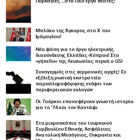
Πυρκαγιές …στο ίδιο έργο θεατές!
Μπλόκο της Άγκυρας στο X του
Ιμάμογλου!
Νέα φάση για το έργο ηλεκτρικής
διασύνδεσης Ελλάδας-Κύπρου! Στο
«γήπεδο» της Λευκωσίας περνά ο GSI
Συναγερμός στις γερμανικές αρχές! Σε
εξέλιξη ρωσική εκστρατεία
παραπληροφόρησης ενόψει των
περιφερειακών εκλογών
Οι Τούρκοι επαναφέρουν γνωστή ιστορία
για το ’74 και τον Καντάφι
Στο μικροσκόπιο του τουρκικού
Συμβουλίου Εθνικής Ασφάλειας
Ανατολική Μεσόγειος, Ουκρανία και