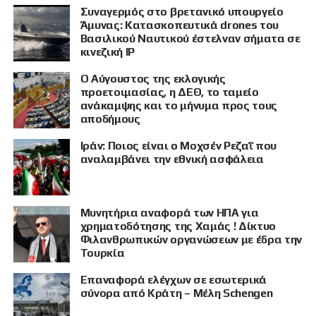
Συναγερμός στο βρετανικό υπουργείο
Άμυνας: Κατασκοπευτικά drones του
Βασιλικού Ναυτικού έστελναν σήματα σε
κινεζική IP
Ο Αύγουστος της εκλογικής
προετοιμασίας, η ΔΕΘ, το ταμείο
ανάκαμψης και το μήνυμα προς τους
αποδήμους
Ιράν: Ποιος είναι ο Μοχσέν Ρεζαΐ που
αναλαμβάνει την εθνική ασφάλεια
Μυνητήρια αναφορά των ΗΠΑ για
χρηματοδότησης της Χαμάς ! Δίκτυο
Φιλανθρωπικών οργανώσεων με έδρα την
Τουρκία
Επαναφορά ελέγχων σε εσωτερικά
ΠΡΟΒΟΛΗ
σύνορα από Κράτη – Μέλη Schengen