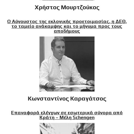
Χρήστος Μουρτζούκος
Ο Αύγουστος της εκλογικής προετοιμασίας, η ΔΕΘ,
το ταμείο ανάκαμψης και το μήνυμα προς τους
αποδήμους
Κωνσταντίνος Καραγάτσος
Επαναφορά ελέγχων σε εσωτερικά σύνορα από
Κράτη – Μέλη Schengen