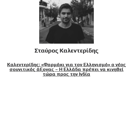
Σταύρος Καλεντερίδης
Καλεντερίδης: «Φαρμάκι για τον Ελληνισμό» ο νέος
σουνιτικός άξονας – Η Ελλάδα πρέπει να κινηθεί
τώρα προς την Ινδία