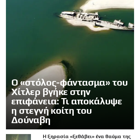
Ο «στόλος-φάντασμα» του
Χίτλερ βγήκε στην
επιφάνεια: Τι αποκάλυψε
η στεγνή κοίτη του
Δούναβη
Η ξηρασία «ξεθάβει» ένα θαύμα της