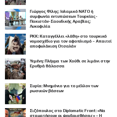
Γιώργος Φίλης: Ισλαμικό ΝΑΤΟ ή
συμφωνία εντυπώσεων Τουρκίας-
Πακιστάν-Σαουδικής Αραβίας;
Λυκοφιλία
PKK: Καταγγέλλει «λάθη» στο τουρκικό
νομοσχέδιο για τον αφοπλισμό – Απαιτεί
αποφυλάκιση Οτσαλάν
Υεμένη: Πλήγμα των Χούθι σε λιμάνι στην
Ερυθρά θάλασσα
Συρία: Μνημόνιο για το μέλλον των
ρωσικών βάσεων
Σιζόπουλος στο Diplomatic Front: «Να
σταματήσουν οι ψευδαισθήσεις» – Η