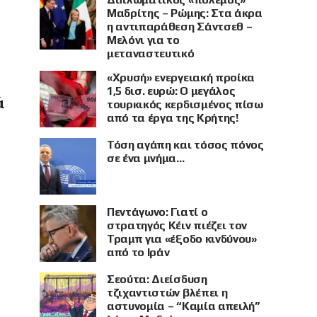
Μαδρίτης – Ρώμης: Στα άκρα
η αντιπαράθεση Σάντσεθ –
Μελόνι για το
μεταναστευτικό
«Χρυσή» ενεργειακή προίκα
1,5 δισ. ευρώ: Ο μεγάλος
ά
τουρκικός κερδισμένος πίσω
από τα έργα της Κρήτης!
Τόση αγάπη και τόσος πόνος
σε ένα μνήμα…
Πεντάγωνο: Γιατί ο
στρατηγός Κέιν πιέζει τον
Τραμπ για «έξοδο κινδύνου»
από το Ιράν
Σεούτα: Διείσδυση
τζιχαντιστών βλέπει η
αστυνομία – “Καμία απειλή”