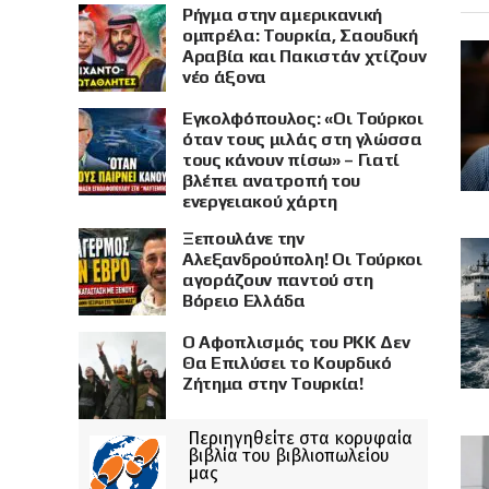
Ρήγμα στην αμερικανική
ομπρέλα: Τουρκία, Σαουδική
Αραβία και Πακιστάν χτίζουν
νέο άξονα
Εγκολφόπουλος: «Οι Τούρκοι
όταν τους μιλάς στη γλώσσα
τους κάνουν πίσω» – Γιατί
βλέπει ανατροπή του
ενεργειακού χάρτη
Ξεπουλάνε την
Αλεξανδρούπολη! Οι Τούρκοι
αγοράζουν παντού στη
Βόρειο Ελλάδα
Ο Αφοπλισμός του PKK Δεν
Θα Επιλύσει το Κουρδικό
Ζήτημα στην Τουρκία!
Περιηγηθείτε στα κορυφαία
βιβλία του βιβλιοπωλείου
μας