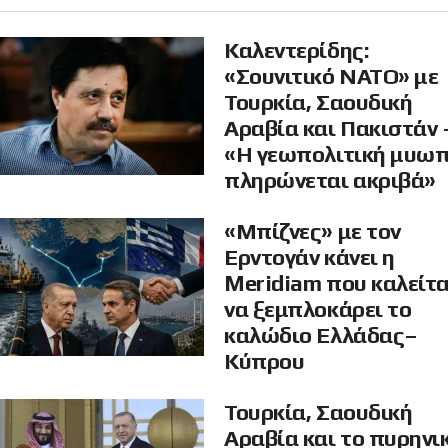
Καλεντερίδης:
«Σουνιτικό ΝΑΤΟ» με
Τουρκία, Σαουδική
Αραβία και Πακιστάν 
«Η γεωπολιτική μυω
πληρώνεται ακριβά»
«Μπίζνες» με τον
Ερντογάν κάνει η
Meridiam που καλείτα
να ξεμπλοκάρει το
καλώδιο Ελλάδας–
Κύπρου
Τουρκία, Σαουδική
Αραβία και το πυρηνι