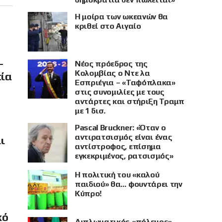
Η μοίρα των ωκεανών θα
κριθεί στο Αιγαίο
–
Νέος πρόεδρος της
Κολομβίας ο Ντε λα
πία
Εσπριέγια – «Ταφόπλακα»
στις συνομιλίες με τους
αντάρτες και στήριξη Τραμπ
με 1 δισ.
Pascal Bruckner: «Όταν ο
αντιρατσισμός είναι ένας
ι
αντίστροφος, επίσημα
εγκεκριμένος, ρατσισμός»
Η πολιτική του «καλού
παιδιού» θα… φουντάρει την
Κύπρο!
κό
Διπλωματικός «πόλεμος»