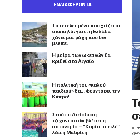
ΕΝΔΙΑΦΕΡΟΝΤΑ
Το τετελεσμένο που χτίζεται
σιωπηλά: γιατί η Ελλάδα
χάνει μια μάχη που δεν
βλέπει
Η μοίρα των ωκεανών θα
κριθεί στο Αιγαίο
Η πολιτική του «καλού
παιδιού» θα… φουντάρει την
Κύπρο!
Τ
σ
Σεούτα: Διείσδυση
τζιχαντιστών βλέπει η
αστυνομία – “Καμία απειλή”
Η ισ
λέει η Μαδρίτη
χρόν