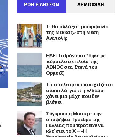
ΡΟΗ ΕΙΔΗΣΕΩΝ
ΔΗΜΟΦΙΛΗ
Τι θα αλλάξει η «συμφωνία
της Μέκκας» στη Μέση
Ανατολή;
ΗΑΕ: Το Ιράν επιτέθηκε με
πύραυλο σε πλοίο της
ADNOC στα Στενά του
Ορμούζ
Το τετελεσμένο που χτίζεται
σιωπηλά: γιατί η Ελλάδα
χάνει μια μάχη που δεν
βλέπει
Σύγκρουση Μασκ με την
υποψήφια Πρόεδρο της
Γαλλίας που πρότεινε να
2
κλε΄σιει το X – «Η
δημοκρατία δεν πωλείται»