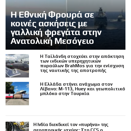
Η Εθνική Φρουρά σε
κοινές ασκήσεις με
γαλλική φρεγάτα στην
Ανατολική Μεσόγειο
Η Ταϊλάνδη στοχεύει στην απόκτηση
των ινδικών υπερηχητικών
πυραύλων BrahMos για την ενίσχυση
της ναυτικής της αποτροπής
Η Ελλάδα στήνει ανάχωμα στον
Λίβανο: M-113, Huey και γεωπολιτικό
μπλόκο στην Τουρκία
Η Ινδία διεκδικεί τον «πυρήνα» της
αεροπορικής ισχύος: Στο CCS ο