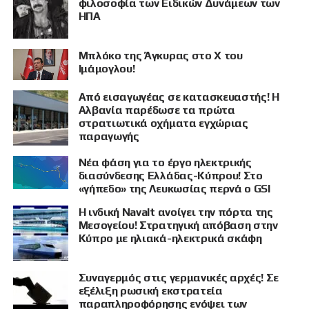
φιλοσοφία των Ειδικών Δυνάμεων των
ΗΠΑ
Μπλόκο της Άγκυρας στο X του
Ιμάμογλου!
Από εισαγωγέας σε κατασκευαστής! Η
Αλβανία παρέδωσε τα πρώτα
στρατιωτικά οχήματα εγχώριας
παραγωγής
Νέα φάση για το έργο ηλεκτρικής
διασύνδεσης Ελλάδας-Κύπρου! Στο
«γήπεδο» της Λευκωσίας περνά ο GSI
Η ινδική Navalt ανοίγει την πόρτα της
Μεσογείου! Στρατηγική απόβαση στην
Κύπρο με ηλιακά-ηλεκτρικά σκάφη
Συναγερμός στις γερμανικές αρχές! Σε
εξέλιξη ρωσική εκστρατεία
παραπληροφόρησης ενόψει των