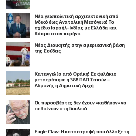
Νέα γεωπολιτική αρχιτεκτονική από
Ινδικό έως Ανατολική Μεσόγειο! Το
σχέδιο Ισραήλ–Ινδίας με Ελλάδα και
Κύπρο στον πυρήνα
Νέος Διοικητής στην αμερικανική βάση
της Σούδας
ΠΡΟΒΟΛΗ
Καταγγελία από Θράκη! Σε φυλάκιο
μετατράπηκε η 388 ΠΑΠ Σαπών –
Αδρανής η Δημοτική Αρχή
Οι πυροσβέστες δεν έχουν «καθήκον» να
πεθαίνουν στη δουλειά
Eagle Claw: Η καταστροφή που άλλαξε τη