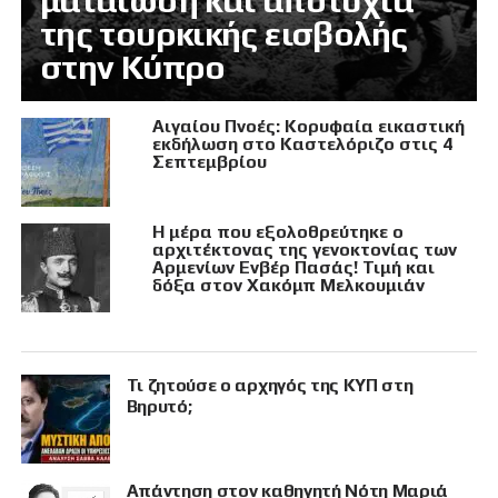
ματαίωση και αποτυχία
της τουρκικής εισβολής
στην Κύπρο
Αιγαίου Πνοές: Κορυφαία εικαστική
εκδήλωση στο Καστελόριζο στις 4
Σεπτεμβρίου
Η μέρα που εξολοθρεύτηκε ο
αρχιτέκτονας της γενοκτονίας των
Αρμενίων Ενβέρ Πασάς! Τιμή και
δόξα στον Χακόμπ Μελκουμιάν
Τι ζητούσε ο αρχηγός της ΚΥΠ στη
Βηρυτό;
Απάντηση στον καθηγητή Νότη Μαριά