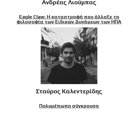
Ανδρέας Λιούμπας
Eagle Claw: Η καταστροφή που άλλαξε τη
φιλοσοφία των Ειδικών Δυνάμεων των ΗΠΑ
Σταύρος Καλεντερίδης
Πολυμέπωπη σύγκρουση