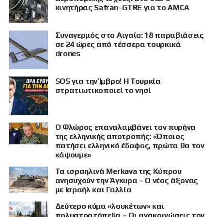
κινητήρας Safran–GTRE για το AMCA
Συναγερμός στο Αιγαίο: 18 παραβιάσεις
σε 24 ώρες από τέσσερα τουρκικά
drones
SOS για την Ίμβρο! Η Τουρκία
στρατιωτικοποιεί το νησί
Ο Φλώρος επαναλαμβάνει τον πυρήνα
της ελληνικής αποτροπής: «Όποιος
πατήσει ελληνικό έδαφος, πρώτα θα τον
κάψουμε»
Τα ισραηλινά Merkava της Κύπρου
ανησυχούν την Άγκυρα – Ο νέος άξονας
με Ισραήλ και Γαλλία
Δεύτερο κύμα «λουκέτων» και
πολυστρατόπεδα – Οι ανακοινώσεις τον