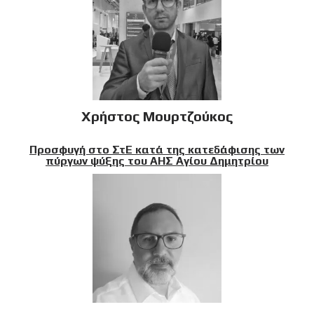
Χρήστος Μουρτζούκος
Προσφυγή στο ΣτΕ κατά της κατεδάφισης των
πύργων ψύξης του ΑΗΣ Αγίου Δημητρίου