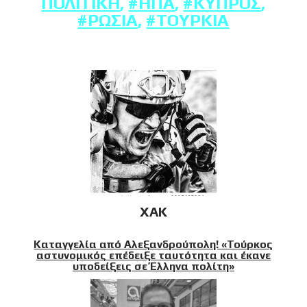
ΠΟΛΙΤΙΚΉ
,
#ΗΠΑ
,
#ΚΎΠΡΟΣ
,
#ΡΩΣΊΑ
,
#ΤΟΥΡΚΊΑ
XAK
Καταγγελία από Αλεξανδρούπολη! «Τούρκος
αστυνομικός επέδειξε ταυτότητα και έκανε
υποδείξεις σε Έλληνα πολίτη»