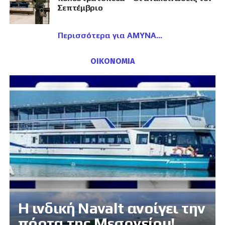
Σεπτέμβριο
Περισσότερα για ΑΜΥΝΑ
ΟΙΚΟΝΟΜΙΑ
Η ινδική Navalt ανοίγει την
πόρτα της Μεσογείου!