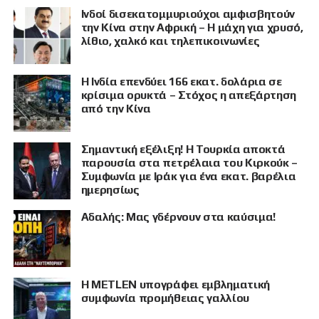
Ινδοί δισεκατομμυριούχοι αμφισβητούν
την Κίνα στην Αφρική – Η μάχη για χρυσό,
λίθιο, χαλκό και τηλεπικοινωνίες
Η Ινδία επενδύει 166 εκατ. δολάρια σε
κρίσιμα ορυκτά – Στόχος η απεξάρτηση
από την Κίνα
Σημαντική εξέλιξη! Η Τουρκία αποκτά
παρουσία στα πετρέλαια του Κιρκούκ –
Συμφωνία με Ιράκ για ένα εκατ. βαρέλια
ημερησίως
Αδαλής: Μας γδέρνουν στα καύσιμα!
Η METLEN υπογράφει εμβληματική
συμφωνία προμήθειας γαλλίου