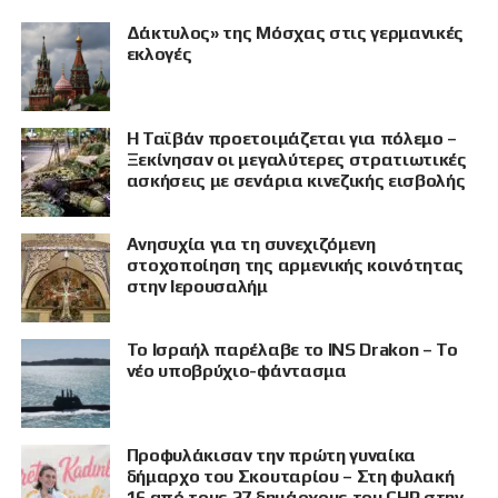
Δάκτυλος» της Μόσχας στις γερμανικές
εκλογές
Η Ταϊβάν προετοιμάζεται για πόλεμο –
Ξεκίνησαν οι μεγαλύτερες στρατιωτικές
ασκήσεις με σενάρια κινεζικής εισβολής
Ανησυχία για τη συνεχιζόμενη
στοχοποίηση της αρμενικής κοινότητας
στην Ιερουσαλήμ
Το Ισραήλ παρέλαβε το INS Drakon – Το
νέο υποβρύχιο-φάντασμα
Προφυλάκισαν την πρώτη γυναίκα
δήμαρχο του Σκουταρίου – Στη φυλακή
16 από τους 27 δημάρχους του CHP στην