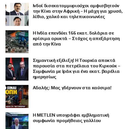
Ινδοί δισεκατομμυριούχοι αμφισβητούν
την Κίνα στην Αφρική – Η μάχη για χρυσό,
λίθιο, χαλκό και τηλεπικοινωνίες
Η Ινδία επενδύει 166 εκατ. δολάρια σε
κρίσιμα ορυκτά – Στόχος η απεξάρτηση
από την Κίνα
Σημαντική εξέλιξη! Η Τουρκία αποκτά
παρουσία στα πετρέλαια του Κιρκούκ –
Συμφωνία με Ιράκ για ένα εκατ. βαρέλια
ημερησίως
Αδαλής: Μας γδέρνουν στα καύσιμα!
Η METLEN υπογράφει εμβληματική
συμφωνία προμήθειας γαλλίου