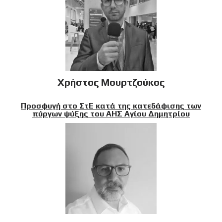
Χρήστος Μουρτζούκος
Προσφυγή στο ΣτΕ κατά της κατεδάφισης των
πύργων ψύξης του ΑΗΣ Αγίου Δημητρίου