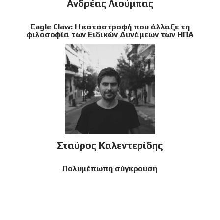
Ανδρέας Λιούμπας
Eagle Claw: Η καταστροφή που άλλαξε τη
φιλοσοφία των Ειδικών Δυνάμεων των ΗΠΑ
Σταύρος Καλεντερίδης
Πολυμέπωπη σύγκρουση