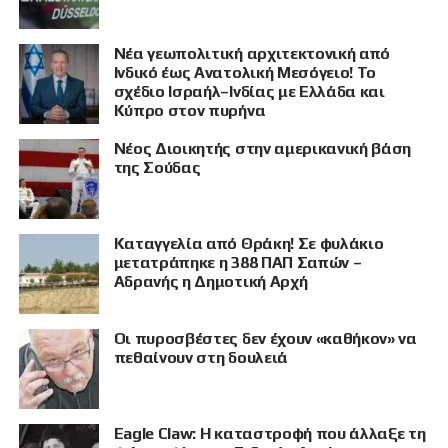
Νέα γεωπολιτική αρχιτεκτονική από
Ινδικό έως Ανατολική Μεσόγειο! Το
σχέδιο Ισραήλ–Ινδίας με Ελλάδα και
Κύπρο στον πυρήνα
Νέος Διοικητής στην αμερικανική βάση
της Σούδας
ΠΡΟΒΟΛΗ
Καταγγελία από Θράκη! Σε φυλάκιο
μετατράπηκε η 388 ΠΑΠ Σαπών –
Αδρανής η Δημοτική Αρχή
Οι πυροσβέστες δεν έχουν «καθήκον» να
πεθαίνουν στη δουλειά
Eagle Claw: Η καταστροφή που άλλαξε τη