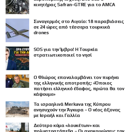
κινητήρας Safran–GTRE για το AMCA
Συναγερμός στο Αιγαίο: 18 παραβιάσεις
σε 24 ώρες από τέσσερα τουρκικά
drones
SOS για την Ίμβρο! Η Τουρκία
στρατιωτικοποιεί το νησί
Ο Φλώρος επαναλαμβάνει τον πυρήνα
της ελληνικής αποτροπής: «Όποιος
πατήσει ελληνικό έδαφος, πρώτα θα τον
κάψουμε»
Τα ισραηλινά Merkava της Κύπρου
ανησυχούν την Άγκυρα – Ο νέος άξονας
με Ισραήλ και Γαλλία
Δεύτερο κύμα «λουκέτων» και
πολυστρατόπεδα – Οι ανακοινώσεις τον