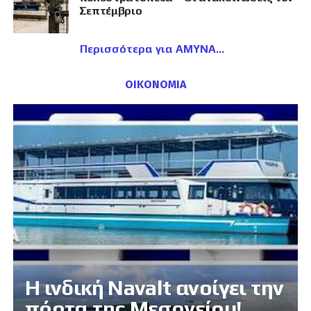
Σεπτέμβριο
Περισσότερα για ΑΜΥΝΑ
ΟΙΚΟΝΟΜΙΑ
Η ινδική Navalt ανοίγει την
πόρτα της Μεσογείου!