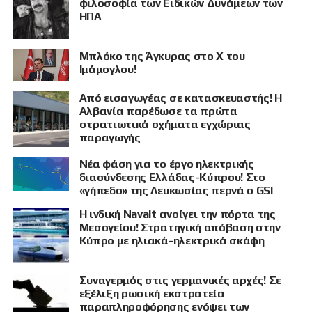
φιλοσοφία των Ειδικών Δυνάμεων των
ΗΠΑ
Μπλόκο της Άγκυρας στο X του
Ιμάμογλου!
Από εισαγωγέας σε κατασκευαστής! Η
Αλβανία παρέδωσε τα πρώτα
στρατιωτικά οχήματα εγχώριας
παραγωγής
Νέα φάση για το έργο ηλεκτρικής
διασύνδεσης Ελλάδας-Κύπρου! Στο
«γήπεδο» της Λευκωσίας περνά ο GSI
Η ινδική Navalt ανοίγει την πόρτα της
Μεσογείου! Στρατηγική απόβαση στην
Κύπρο με ηλιακά-ηλεκτρικά σκάφη
Συναγερμός στις γερμανικές αρχές! Σε
εξέλιξη ρωσική εκστρατεία
παραπληροφόρησης ενόψει των