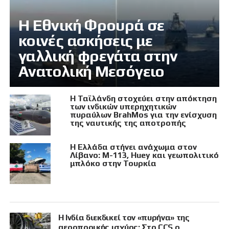
Η Εθνική Φρουρά σε
κοινές ασκήσεις με
γαλλική φρεγάτα στην
Ανατολική Μεσόγειο
Η Ταϊλάνδη στοχεύει στην απόκτηση
των ινδικών υπερηχητικών
πυραύλων BrahMos για την ενίσχυση
της ναυτικής της αποτροπής
Η Ελλάδα στήνει ανάχωμα στον
Λίβανο: M-113, Huey και γεωπολιτικό
μπλόκο στην Τουρκία
Η Ινδία διεκδικεί τον «πυρήνα» της
αεροπορικής ισχύος: Στο CCS ο