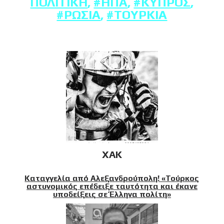
ΠΟΛΙΤΙΚΉ
,
#ΗΠΑ
,
#ΚΎΠΡΟΣ
,
#ΡΩΣΊΑ
,
#ΤΟΥΡΚΊΑ
XAK
Καταγγελία από Αλεξανδρούπολη! «Τούρκος
αστυνομικός επέδειξε ταυτότητα και έκανε
υποδείξεις σε Έλληνα πολίτη»