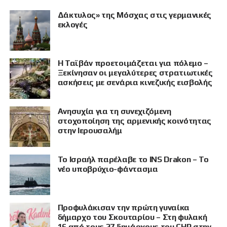
Δάκτυλος» της Μόσχας στις γερμανικές
εκλογές
Η Ταϊβάν προετοιμάζεται για πόλεμο –
Ξεκίνησαν οι μεγαλύτερες στρατιωτικές
ασκήσεις με σενάρια κινεζικής εισβολής
Ανησυχία για τη συνεχιζόμενη
στοχοποίηση της αρμενικής κοινότητας
στην Ιερουσαλήμ
Το Ισραήλ παρέλαβε το INS Drakon – Το
νέο υποβρύχιο-φάντασμα
Προφυλάκισαν την πρώτη γυναίκα
δήμαρχο του Σκουταρίου – Στη φυλακή
16 από τους 27 δημάρχους του CHP στην