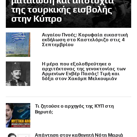
ματαίωση και αποτυχία
της τουρκικής εισβολής
στην Κύπρο
Αιγαίου Πνοές: Κορυφαία εικαστική
εκδήλωση στο Καστελόριζο στις 4
Σεπτεμβρίου
Η μέρα που εξολοθρεύτηκε ο
αρχιτέκτονας της γενοκτονίας των
Αρμενίων Ενβέρ Πασάς! Τιμή και
δόξα στον Χακόμπ Μελκουμιάν
Τι ζητούσε ο αρχηγός της ΚΥΠ στη
Βηρυτό;
Απάντηση στον καθηγητή Νότη Μαριά