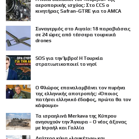
αεροπορικής ισχύος: Στο CCS ο
κινητήρας Safran–GTRE για το AMCA
Συναγερμός στο Αιγαίο: 18 παραβιάσεις
σε 24 ώρες από τέσσερα τουρκικά
drones
SOS για την Ίμβρο! Η Τουρκία
στρατιωτικοποιεί το νησί
Ο Φλώρος επαναλαμβάνει τον πυρήνα
της ελληνικής αποτροπής: «Όποιος
πατήσει ελληνικό έδαφος, πρώτα θα τον
κάψουμε»
Τα ισραηλινά Merkava της Κύπρου
ανησυχούν την Άγκυρα – Ο νέος άξονας
με Ισραήλ και Γαλλία
Δεύτερο κύμα «λουκέτων» και