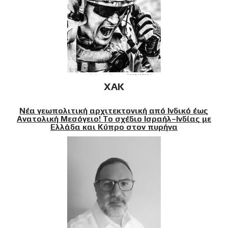
XAK
Νέα γεωπολιτική αρχιτεκτονική από Ινδικό έως
Ανατολική Μεσόγειο! Το σχέδιο Ισραήλ–Ινδίας με
Ελλάδα και Κύπρο στον πυρήνα