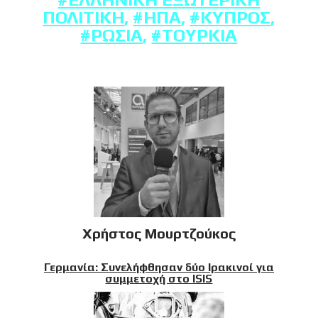
ΠΟΛΙΤΙΚΉ
,
#ΗΠΑ
,
#ΚΎΠΡΟΣ
,
#ΡΩΣΊΑ
,
#ΤΟΥΡΚΊΑ
Χρήστος Μουρτζούκος
Γερμανία: Συνελήφθησαν δύο Ιρακινοί για
συμμετοχή στο ISIS