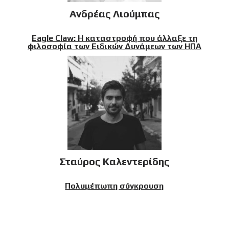
Ανδρέας Λιούμπας
Eagle Claw: Η καταστροφή που άλλαξε τη
φιλοσοφία των Ειδικών Δυνάμεων των ΗΠΑ
Σταύρος Καλεντερίδης
Πολυμέπωπη σύγκρουση