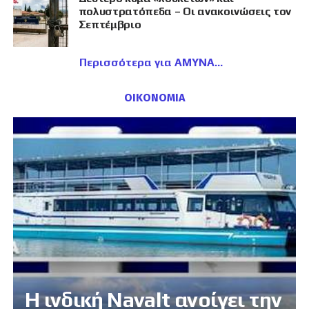
πολυστρατόπεδα – Οι ανακοινώσεις τον
Σεπτέμβριο
Περισσότερα για ΑΜΥΝΑ
ΟΙΚΟΝΟΜΙΑ
Η ινδική Navalt ανοίγει την