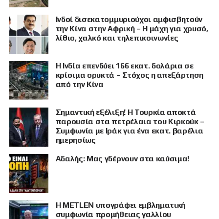
Ινδοί δισεκατομμυριούχοι αμφισβητούν
την Κίνα στην Αφρική – Η μάχη για χρυσό,
λίθιο, χαλκό και τηλεπικοινωνίες
Η Ινδία επενδύει 166 εκατ. δολάρια σε
κρίσιμα ορυκτά – Στόχος η απεξάρτηση
από την Κίνα
Σημαντική εξέλιξη! Η Τουρκία αποκτά
παρουσία στα πετρέλαια του Κιρκούκ –
Συμφωνία με Ιράκ για ένα εκατ. βαρέλια
ημερησίως
Αδαλής: Μας γδέρνουν στα καύσιμα!
Η METLEN υπογράφει εμβληματική
συμφωνία προμήθειας γαλλίου