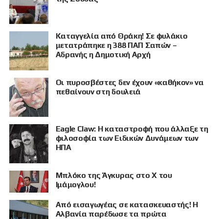
Καταγγελία από Θράκη! Σε φυλάκιο
μετατράπηκε η 388 ΠΑΠ Σαπών –
Αδρανής η Δημοτική Αρχή
Οι πυροσβέστες δεν έχουν «καθήκον» να
ΠΡΟΒΟΛΗ
πεθαίνουν στη δουλειά
Eagle Claw: Η καταστροφή που άλλαξε τη
φιλοσοφία των Ειδικών Δυνάμεων των
ΗΠΑ
Μπλόκο της Άγκυρας στο X του
Ιμάμογλου!
Από εισαγωγέας σε κατασκευαστής! Η
Αλβανία παρέδωσε τα πρώτα