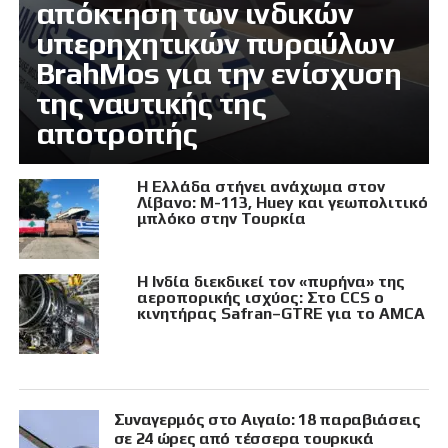
απόκτηση των ινδικών
υπερηχητικών πυραύλων
BrahMos για την ενίσχυση
της ναυτικής της
αποτροπής
Η Ελλάδα στήνει ανάχωμα στον
Λίβανο: M-113, Huey και γεωπολιτικό
μπλόκο στην Τουρκία
Η Ινδία διεκδικεί τον «πυρήνα» της
αεροπορικής ισχύος: Στο CCS ο
κινητήρας Safran–GTRE για το AMCA
Συναγερμός στο Αιγαίο: 18 παραβιάσεις
σε 24 ώρες από τέσσερα τουρκικά