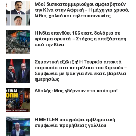
Ινδοί δισεκατομμυριούχοι αμφισβητούν
την Κίνα στην Αφρική – Η μάχη για χρυσό,
λίθιο, χαλκό και τηλεπικοινωνίες
Η Ινδία επενδύει 166 εκατ. δολάρια σε
κρίσιμα ορυκτά – Στόχος η απεξάρτηση
από την Κίνα
Σημαντική εξέλιξη! Η Τουρκία αποκτά
παρουσία στα πετρέλαια του Κιρκούκ –
Συμφωνία με Ιράκ για ένα εκατ. βαρέλια
ημερησίως
Αδαλής: Μας γδέρνουν στα καύσιμα!
Η METLEN υπογράφει εμβληματική
συμφωνία προμήθειας γαλλίου