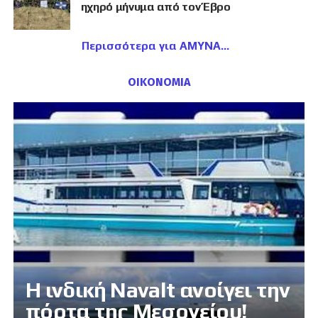
ηχηρό μήνυμα από τον Έβρο
Περισσότερα για ΑΜΥΝΑ
ΟΙΚΟΝΟΜΙΑ
Η ινδική Navalt ανοίγει την
πόρτα της Μεσογείου!