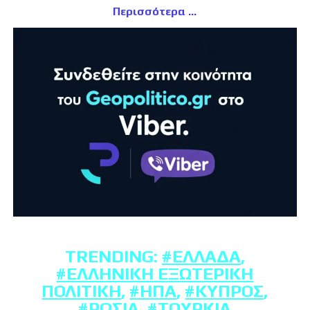
Περισσότερα
TRENDING:
#ΕΛΛΆΔΑ
,
#ΕΛΛΗΝΙΚΉ ΕΞΩΤΕΡΙΚΉ
ΠΟΛΙΤΙΚΉ
,
#ΗΠΑ
,
#ΚΎΠΡΟΣ
,
#ΡΩΣΊΑ
,
#ΤΟΥΡΚΊΑ