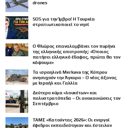
drones
SOS για την Ίμβρο! Η Τουρκία
στρατιωτικοποιεί το νησί
Ο Φλώρος επαναλαμβάνει τον πυρήνα
της ελληνικής αποτροπής: «Όποιος
πατήσει ελληνικό έδαφος, πρώτα θα τον
κάψουμε»
Τα ισραηλινά Merkava της Κύπρου
ανησυχούν την Άγκυρα – Ο νέος άξονας
με Ισραήλ και Γαλλία
Δεύτερο κύμα «λουκέτων» και
πολυστρατόπεδα – Οι ανακοινώσεις τον
Σεπτέμβριο
ΤΑΜΣ «Κατούντας 2026»: Οι ενεργοί
έφεδροι εκπαιδεύτηκαν και έστειλαν