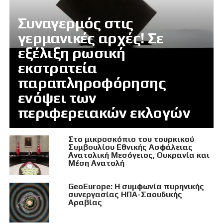
Συναγερμός στις
γερμανικές αρχές! Σε
εξέλιξη ρωσική
εκστρατεία
παραπληροφόρησης
ενόψει των
περιφερειακών εκλογών
Στο μικροσκόπιο του τουρκικού
Συμβουλίου Εθνικής Ασφάλειας
Ανατολική Μεσόγειος, Ουκρανία και
Μέση Ανατολή
GeoEurope: Η συμφωνία πυρηνικής
συνεργασίας ΗΠΑ-Σαουδικής
Αραβίας