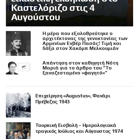
Καστελόριζο στις 4
Αυγούστου
Η μέρα που εξολοθρεύτηκε ο
αρχιτέκτονας της γενοκτονίας των
Αρμενίων Ενβέρ Πασάς! Τιμή και
δόξα στον Χακόμπ Μελκουμιάν
Απάντηση στον καθηγητή Νότη
Μαριά για το άρθρο του “Το
ξαναζεσταμένο «φαγητό»”
Επιχείρηση «Augustus», Φανάρι
Πρέβεζας 1943
Τουρκική Εισβολή – Ημερολογιακά
τραγικός Ιούλιος και Αύγουστος 1974