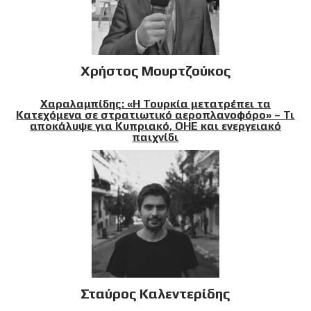
Χρήστος Μουρτζούκος
Χαραλαμπίδης: «Η Τουρκία μετατρέπει τα
Κατεχόμενα σε στρατιωτικό αεροπλανοφόρο» – Τι
αποκάλυψε για Κυπριακό, ΟΗΕ και ενεργειακό
παιχνίδι
Σταύρος Καλεντερίδης