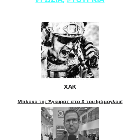
XAK
Μπλόκο της Άγκυρας στο X του Ιμάμογλου!