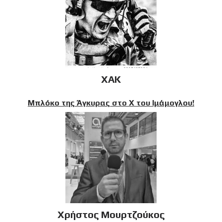
XAK
Μπλόκο της Άγκυρας στο X του Ιμάμογλου!
Χρήστος Μουρτζούκος