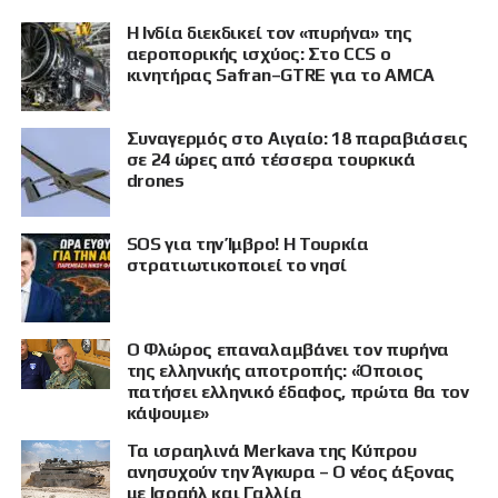
Η Ινδία διεκδικεί τον «πυρήνα» της
αεροπορικής ισχύος: Στο CCS ο
κινητήρας Safran–GTRE για το AMCA
Συναγερμός στο Αιγαίο: 18 παραβιάσεις
σε 24 ώρες από τέσσερα τουρκικά
drones
SOS για την Ίμβρο! Η Τουρκία
στρατιωτικοποιεί το νησί
Ο Φλώρος επαναλαμβάνει τον πυρήνα
της ελληνικής αποτροπής: «Όποιος
πατήσει ελληνικό έδαφος, πρώτα θα τον
κάψουμε»
Τα ισραηλινά Merkava της Κύπρου
ανησυχούν την Άγκυρα – Ο νέος άξονας
με Ισραήλ και Γαλλία