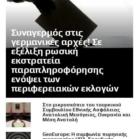
Συναγερμός στις
γερμανικές αρχές! Σε
εξέλιξη ρωσική
εκστρατεία
παραπληροφόρησης
ενόψει των
περιφερειακών εκλογών
Στο μικροσκόπιο του τουρκικού
Συμβουλίου Εθνικής Ασφάλειας
Ανατολική Μεσόγειος, Ουκρανία και
Μέση Ανατολή
GeoEurope: Η συμφωνία πυρηνικής