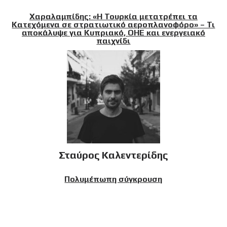
Χαραλαμπίδης: «Η Τουρκία μετατρέπει τα
Κατεχόμενα σε στρατιωτικό αεροπλανοφόρο» – Τι
αποκάλυψε για Κυπριακό, ΟΗΕ και ενεργειακό
παιχνίδι
Σταύρος Καλεντερίδης
Πολυμέπωπη σύγκρουση