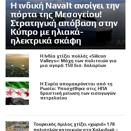
Η ινδική Navalt ανοίγει την
πόρτα της Μεσογείου!
Στρατηγική απόβαση στην
Κύπρο με ηλιακά-
ηλεκτρικά σκάφη
Η Ινδία χτίζει πολλές «Silicon
Valleys»: Μάχη των πολιτειών για
μια αγορά 150 δισ. δολαρίων
Η Συρία απομακρύνεται από τη
Ρωσία: Υποσχέθηκε στις ΗΠΑ
δραστική μείωση των εισαγωγών
πετρελαίου
Τουρκικός όμιλος χτίζει «χωριό» 178
πολυτελών κατοικιών στη Χαλκιδική –