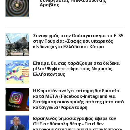
συνεργασίας ΗΠΑ-Σαουδικής
Αραβίας
Συναγερμός στην Ουάσιγκτον για τα F-35
στην Τουρκία: «Σαφής και υπαρκτός
κίνδυνος» για Ελλάδα και Κύπρο
Είπαμε, θα σας ταράξουμε στα δώδεκα
μίλια! Ψηφίστε τώρα τους Νομικούς
Ελλήσποντους
Η Κομισιόν ανοίγει επίσημη διαδικασία
κατά META (Facebook-Instagram) για
διαφήμιση οικονομικής απάτης μετά από
καταγγελία Φαραντούρη
Ισραηλινός δημοσιογράφος έφερε τον
ΟΗΕ σε δύσκολη θέση: «Γιατί δεν
κατονομάζετε την Τουρκία στην Κύπρο;»