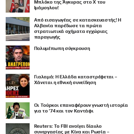
Μπλόκο της Άγκυρας στο X του
Ιμάμογλου!
Από εισαγωγέας σε κατασκευαστής! Η
Αλβανία παρέδωσε τα πρώτα
στρατιωτικά οχήματα εγχώριας
παραγωγής
Πολυμέπωπη σύγκρουση
Γιαλαμά: Η Ελλάδα καταστρέφεται –
Χάνεται η εθνική συνείδηση
Οι Τούρκοι επαναφέρουν γνωστή ιστορία
για το ’74 και τον Καντάφι
Reuters: Το FBI ανοίγει δίαυλο
συνεργασίας με Κίνα και Ρωσία –