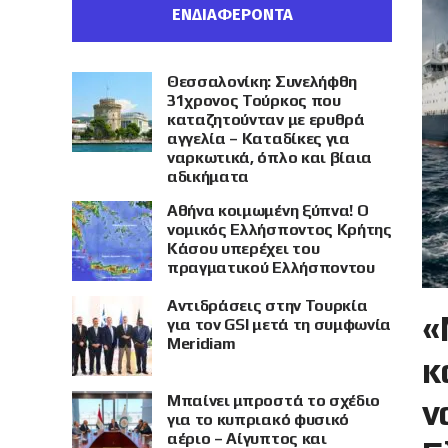
ΕΝΔΙΑΦΕΡΟΝΤΑ
Θεσσαλονίκη: Συνελήφθη
31χρονος Τούρκος που
καταζητούνταν με ερυθρά
αγγελία – Καταδίκες για
ναρκωτικά, όπλο και βίαια
αδικήματα
Αθήνα κοιμωμένη ξύπνα! Ο
νομικός Ελλήσποντος Κρήτης
Κάσου υπερέχει του
πραγματικού Ελλήσποντου
Αντιδράσεις στην Τουρκία
«
για τον GSI μετά τη συμφωνία
Meridiam
κ
Μπαίνει μπροστά το σχέδιο
ν
για το κυπριακό φυσικό
αέριο – Αίγυπτος και