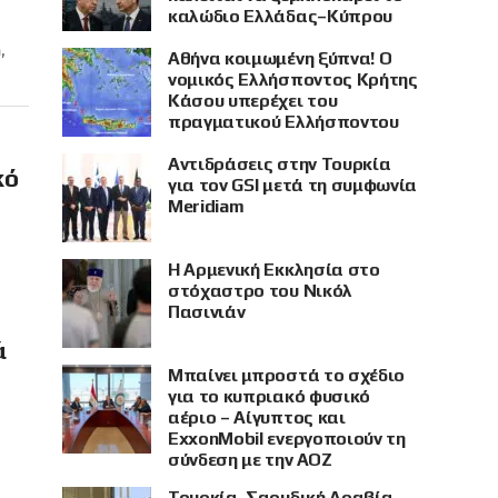
καλώδιο Ελλάδας–Κύπρου
,
Αθήνα κοιμωμένη ξύπνα! Ο
νομικός Ελλήσποντος Κρήτης
Κάσου υπερέχει του
πραγματικού Ελλήσποντου
Αντιδράσεις στην Τουρκία
κό
για τον GSI μετά τη συμφωνία
Meridiam
Η Αρμενική Εκκλησία στο
στόχαστρο του Νικόλ
Πασινιάν
ά
Μπαίνει μπροστά το σχέδιο
για το κυπριακό φυσικό
αέριο – Αίγυπτος και
ExxonMobil ενεργοποιούν τη
σύνδεση με την ΑΟΖ
Τουρκία, Σαουδική Αραβία