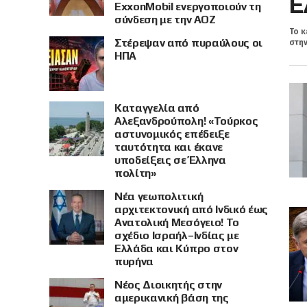
Ε
ExxonMobil ενεργοποιούν τη
σύνδεση με την ΑΟΖ
Το κ
Στέρεψαν από πυραύλους οι
στην
ΗΠΑ
Καταγγελία από
Αλεξανδρούπολη! «Τούρκος
αστυνομικός επέδειξε
ταυτότητα και έκανε
υποδείξεις σε Έλληνα
πολίτη»
Νέα γεωπολιτική
αρχιτεκτονική από Ινδικό έως
Ανατολική Μεσόγειο! Το
σχέδιο Ισραήλ–Ινδίας με
Ελλάδα και Κύπρο στον
πυρήνα
Νέος Διοικητής στην
αμερικανική βάση της