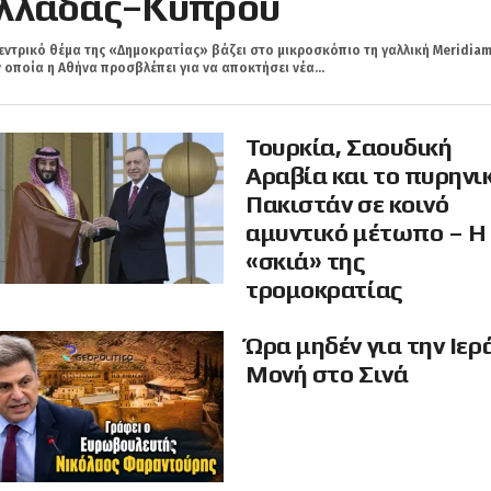
λλάδας–Κύπρου
εντρικό θέμα της «Δημοκρατίας» βάζει στο μικροσκόπιο τη γαλλική Meridiam
 οποία η Αθήνα προσβλέπει για να αποκτήσει νέα...
Τουρκία, Σαουδική
Αραβία και το πυρηνι
Πακιστάν σε κοινό
αμυντικό μέτωπο – Η
«σκιά» της
τρομοκρατίας
Ώρα μηδέν για την Ιερ
Μονή στο Σινά