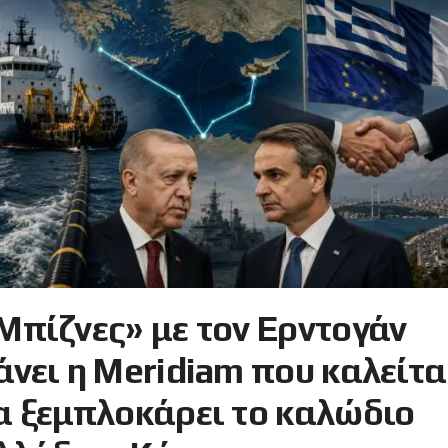
Μπίζνες» με τον Ερντογάν
άνει η Meridiam που καλείτα
α ξεμπλοκάρει το καλώδιο