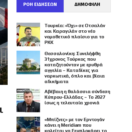
ΡΟΗ ΕΙΔΗΣΕΩΝ
ΔΗΜΟΦΙΛΗ
Τουρκία: «Όχι» σε Οτσαλάν
και Καραγιλάν στο νέο
νομοθετικό πλαίσιο για το
PKK
Θεσσαλονίκη: Συνελήφθη
31χρονος Τούρκος που
καταζητούνταν με ερυθρά
αγγελία – Καταδίκες για
ναρκωτικά, όπλο και βίαια
αδικήματα
Αβέβαιη η θαλάσσια σύνδεση
Κύπρου-Ελλάδας – Το 2027
ίσως η τελευταία χρονιά
ι
«Μπίζνες» με τον Ερντογάν
κάνει η Meridiam που
καλείται να ξεμπλοκάρει το