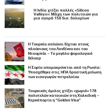
Η Ινδία χτίζει πολλές «Silicon
Valleys»: Μάχη των πολιτειών για
μια αγορά 150 δισ. δολαρίων
Η Τουρκία απλώνει δίχτυα στους
πλούσιους του Λονδίνου και του
Ντουμπάι – Το μεγάλο φορολογικό
δέλεαρ
Η Συρία απομακρύνεται από τη Ρωσία:
Υποσχέθηκε στις ΗΠΑ δραστική μείωση
των εισαγωγών πετρελαίου
Τουρκικός όμιλος χτίζει «χωριό» 178
πολυτελών κατοικιών στη Χαλκιδική –
Κερκόπορτα η “Golden Visa”