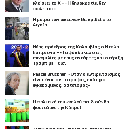
κλε΄σιει το X – «Η δημοκρατία δεν
πωλείται»
Η μοίρα των ωκεανών θα κριθεί στο
Αιγαίο
Νέος πρόεδρος της Κολομβίας ο Ντε λα
Εσπριέγια – «Ταφόπλακα» στις
συνομιλίες με τους αντάρτες και στήριξη
Τραμπ με 1 δισ.
Pascal Bruckner: «Όταν ο αντιρατσισμός
είναι ένας αντίστροφος, επίσημα
εγκεκριμένος, ρατσισμός»
Η πολιτική του «καλού παιδιού» θα…
ΠΡΟΒΟΛΗ
φουντάρει την Κύπρο!