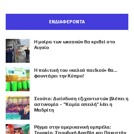
ΕΝΔΙΑΦΕΡΟΝΤΑ
Η μοίρα των ωκεανών θα κριθεί στο
Αιγαίο
Η πολιτική του «καλού παιδιού» θα…
φουντάρει την Κύπρο!
Σεούτα: Διείσδυση τζιχαντιστών βλέπει η
αστυνομία – “Καμία απειλή” λέει η
Μαδρίτη
Ρήγμα στην αμερικανική ομπρέλα:
Τουρκία, Σαουδική Αραβία και Πακιστάν