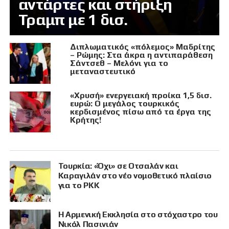
αντάρτες και στήριξη
Τραμπ με 1 δισ.
Διπλωματικός «πόλεμος» Μαδρίτης
– Ρώμης: Στα άκρα η αντιπαράθεση
Σάντσεθ – Μελόνι για το
μεταναστευτικό
«Χρυσή» ενεργειακή προίκα 1,5 δισ.
ευρώ: Ο μεγάλος τουρκικός
κερδισμένος πίσω από τα έργα της
Κρήτης!
Τουρκία: «Όχι» σε Οτσαλάν και
Καραγιλάν στο νέο νομοθετικό πλαίσιο
για το PKK
Η Αρμενική Εκκλησία στο στόχαστρο του
Νικόλ Πασινιάν