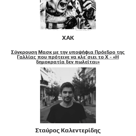
XAK
Σύγκρουση Μασκ με την υποψήφια Πρόεδρο της
Γαλλίας που πρότεινε να κλε΄σιει το X - «Η
δημοκρατία δεν πωλείται»
Σταύρος Καλεντερίδης