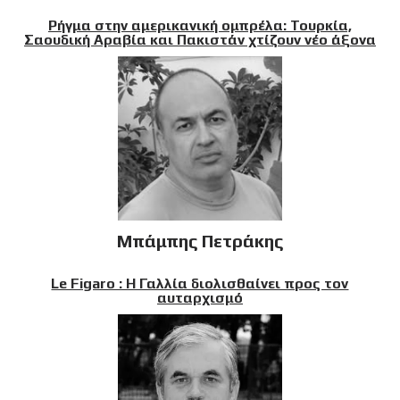
Ρήγμα στην αμερικανική ομπρέλα: Τουρκία,
Σαουδική Αραβία και Πακιστάν χτίζουν νέο άξονα
Μπάμπης Πετράκης
Le Figaro : Η Γαλλία διολισθαίνει προς τον
αυταρχισμό