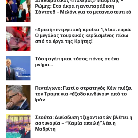
Διπλωματικός «πόλεμος» Μαδρίτης –
Ρώμης: Στα άκρα η αντιπαράθεση
Σάντσεθ – Μελόνι για το μεταναστευτικό
«Χρυσή» ενεργειακή προίκα 1,5 δισ. ευρώ:
Ο μεγάλος τουρκικός κερδισμένος πίσω
από τα έργα της Κρήτης!
Τόση αγάπη και τόσος πόνος σε ένα
μνήμα…
Πεντάγωνο: Γιατί ο στρατηγός Κέιν πιέζει
τον Τραμπ για «έξοδο κινδύνου» από το
Ιράν
Σεούτα: Διείσδυση τζιχαντιστών βλέπει η
αστυνομία – “Καμία απειλή” λέει η
Μαδρίτη