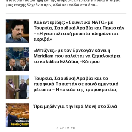
Η ιστορία του Σωτήρη και της Ανδρούλας περικλείει πολλά στοιχεία
μιας εποχής 52 χρόνια πριν, αλλά και πολλά από όσα...
Καλεντερίδης: «Σουνιτικό ΝΑΤΟ» με
Τουρκία, Σαουδική Αραβία και Πακιστάν
– «Η γεωπολιτική μυωπία πληρώνεται
ακριβά»
«Μπίζνες» με τον Ερντογάν κάνει η
Meridiam που καλείται να ξεμπλοκάρει
το καλώδιο Ελλάδας–Κύπρου
Τουρκία, Σαουδική Αραβία και το
πυρηνικό Πακιστάν σε κοινό αμυντικό
μέτωπο – Η «σκιά» της τρομοκρατίας
Ώρα μηδέν για την Ιερά Μονή στο Σινά
ΔΙΑΦΉΜΙΣΗ