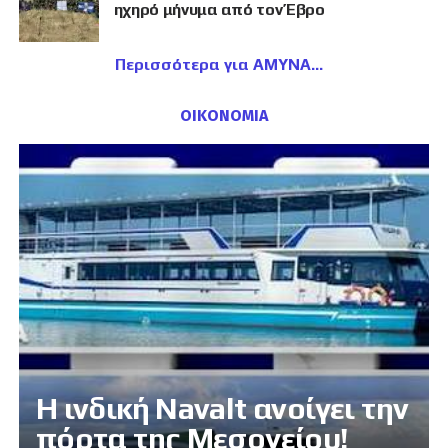
ηχηρό μήνυμα από τον Έβρο
Περισσότερα για ΑΜΥΝΑ
ΟΙΚΟΝΟΜΙΑ
Η ινδική Navalt ανοίγει την
πόρτα της Μεσογείου!