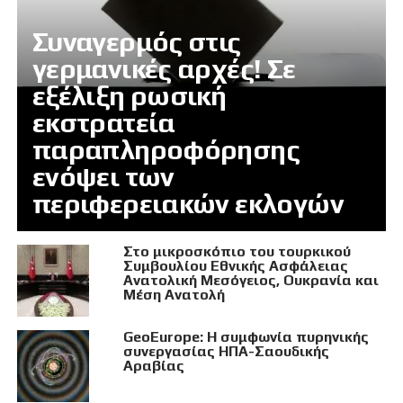
Συναγερμός στις
γερμανικές αρχές! Σε
εξέλιξη ρωσική
εκστρατεία
παραπληροφόρησης
ενόψει των
περιφερειακών εκλογών
Στο μικροσκόπιο του τουρκικού
Συμβουλίου Εθνικής Ασφάλειας
Ανατολική Μεσόγειος, Ουκρανία και
Μέση Ανατολή
GeoEurope: Η συμφωνία πυρηνικής
συνεργασίας ΗΠΑ-Σαουδικής
Αραβίας