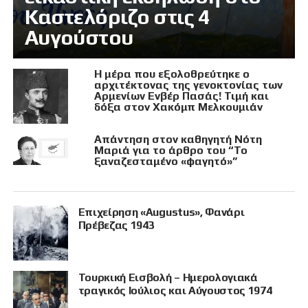
Καστελόριζο στις 4
Αυγούστου
Η μέρα που εξολοθρεύτηκε ο
αρχιτέκτονας της γενοκτονίας των
Αρμενίων Ενβέρ Πασάς! Τιμή και
δόξα στον Χακόμπ Μελκουμιάν
Απάντηση στον καθηγητή Νότη
Μαριά για το άρθρο του “Το
ξαναζεσταμένο «φαγητό»”
Επιχείρηση «Augustus», Φανάρι
Πρέβεζας 1943
Τουρκική Εισβολή – Ημερολογιακά
τραγικός Ιούλιος και Αύγουστος 1974