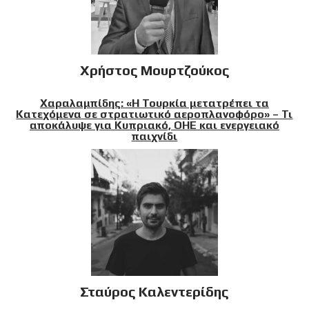
Χρήστος Μουρτζούκος
Χαραλαμπίδης: «Η Τουρκία μετατρέπει τα
Κατεχόμενα σε στρατιωτικό αεροπλανοφόρο» – Τι
αποκάλυψε για Κυπριακό, ΟΗΕ και ενεργειακό
παιχνίδι
Σταύρος Καλεντερίδης