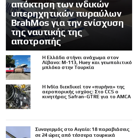
απόκτηση των ινδικών
υπερηχητικών πυραύλων
BrahMos για την ενίσχυση
της ναυτικής της
αποτροπής
Η Ελλάδα στήνει ανάχωμα στον
Λίβανο: M-113, Huey και γεωπολιτικό
μπλόκο στην Τουρκία
Η Ινδία διεκδικεί τον «πυρήνα» της
αεροπορικής ισχύος: Στο CCS ο
κινητήρας Safran–GTRE για το AMCA
Συναγερμός στο Αιγαίο: 18 παραβιάσεις
σε 24 ώρες από τέσσερα τουρκικά