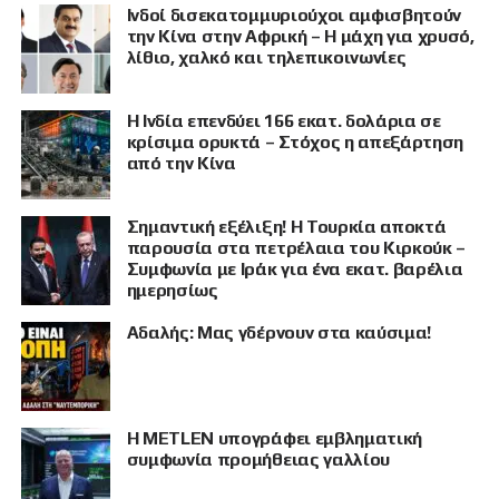
Ινδοί δισεκατομμυριούχοι αμφισβητούν
την Κίνα στην Αφρική – Η μάχη για χρυσό,
λίθιο, χαλκό και τηλεπικοινωνίες
Η Ινδία επενδύει 166 εκατ. δολάρια σε
κρίσιμα ορυκτά – Στόχος η απεξάρτηση
από την Κίνα
Σημαντική εξέλιξη! Η Τουρκία αποκτά
παρουσία στα πετρέλαια του Κιρκούκ –
Συμφωνία με Ιράκ για ένα εκατ. βαρέλια
ημερησίως
Αδαλής: Μας γδέρνουν στα καύσιμα!
Η METLEN υπογράφει εμβληματική
συμφωνία προμήθειας γαλλίου