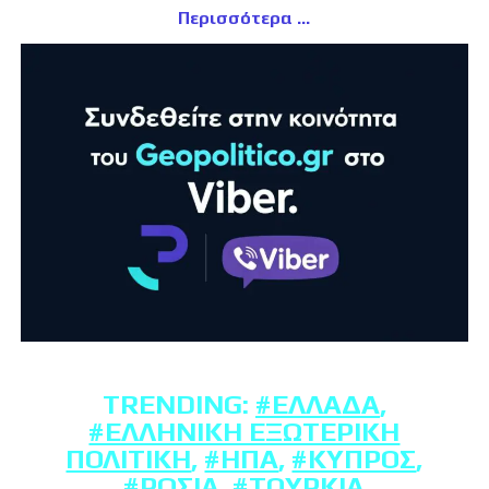
Περισσότερα
TRENDING:
#ΕΛΛΆΔΑ
,
#ΕΛΛΗΝΙΚΉ ΕΞΩΤΕΡΙΚΉ
ΠΟΛΙΤΙΚΉ
,
#ΗΠΑ
,
#ΚΎΠΡΟΣ
,
#ΡΩΣΊΑ
,
#ΤΟΥΡΚΊΑ