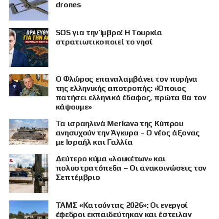
drones
SOS για την Ίμβρο! Η Τουρκία
στρατιωτικοποιεί το νησί
Ο Φλώρος επαναλαμβάνει τον πυρήνα
της ελληνικής αποτροπής: «Όποιος
πατήσει ελληνικό έδαφος, πρώτα θα τον
κάψουμε»
Τα ισραηλινά Merkava της Κύπρου
ανησυχούν την Άγκυρα – Ο νέος άξονας
με Ισραήλ και Γαλλία
Δεύτερο κύμα «λουκέτων» και
πολυστρατόπεδα – Οι ανακοινώσεις τον
Σεπτέμβριο
ΤΑΜΣ «Κατούντας 2026»: Οι ενεργοί
έφεδροι εκπαιδεύτηκαν και έστειλαν