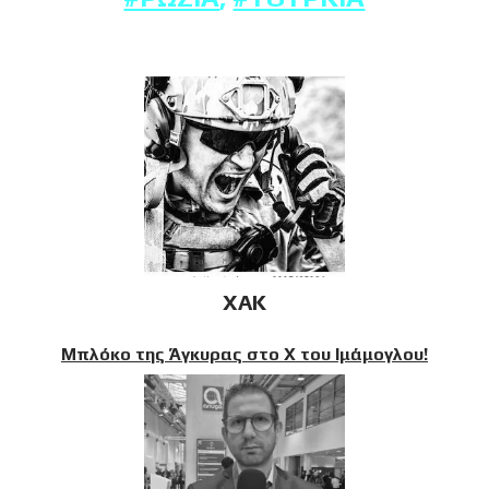
XAK
Μπλόκο της Άγκυρας στο X του Ιμάμογλου!