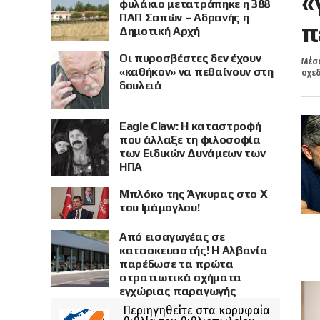
«
φυλάκιο μετατράπηκε η 388
ΠΑΠ Σαπών – Αδρανής η
π
Δημοτική Αρχή
Οι πυροσβέστες δεν έχουν
Μέσα
«καθήκον» να πεθαίνουν στη
σχεδ
δουλειά
Eagle Claw: Η καταστροφή
που άλλαξε τη φιλοσοφία
των Ειδικών Δυνάμεων των
ΗΠΑ
Μπλόκο της Άγκυρας στο X
του Ιμάμογλου!
Από εισαγωγέας σε
κατασκευαστής! Η Αλβανία
παρέδωσε τα πρώτα
στρατιωτικά οχήματα
εγχώριας παραγωγής
Περιηγηθείτε στα κορυφαία