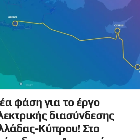
έα φάση για το έργο
λεκτρικής διασύνδεσης
λλάδας-Κύπρου! Στο