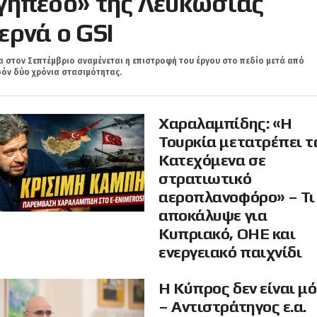
γήπεδο» της Λευκωσίας
ερνά ο GSI
 στον Σεπτέμβριο αναμένεται η επιστροφή του έργου στο πεδίο μετά από
όν δύο χρόνια στασιμότητας.
Χαραλαμπίδης: «Η
Τουρκία μετατρέπει τ
Κατεχόμενα σε
στρατιωτικό
αεροπλανοφόρο» – Τι
αποκάλυψε για
Κυπριακό, ΟΗΕ και
ενεργειακό παιχνίδι
Η Κύπρος δεν είναι μ
– Αντιστράτηγος ε.α.