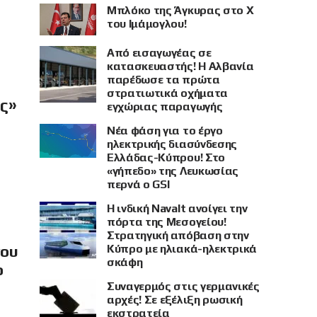
Μπλόκο της Άγκυρας στο X
του Ιμάμογλου!
Από εισαγωγέας σε
κατασκευαστής! Η Αλβανία
παρέδωσε τα πρώτα
στρατιωτικά οχήματα
ής»
εγχώριας παραγωγής
Νέα φάση για το έργο
ηλεκτρικής διασύνδεσης
Ελλάδας-Κύπρου! Στο
«γήπεδο» της Λευκωσίας
περνά ο GSI
Η ινδική Navalt ανοίγει την
πόρτα της Μεσογείου!
Στρατηγική απόβαση στην
Κύπρο με ηλιακά-ηλεκτρικά
νου
σκάφη
ο
Συναγερμός στις γερμανικές
αρχές! Σε εξέλιξη ρωσική
εκστρατεία