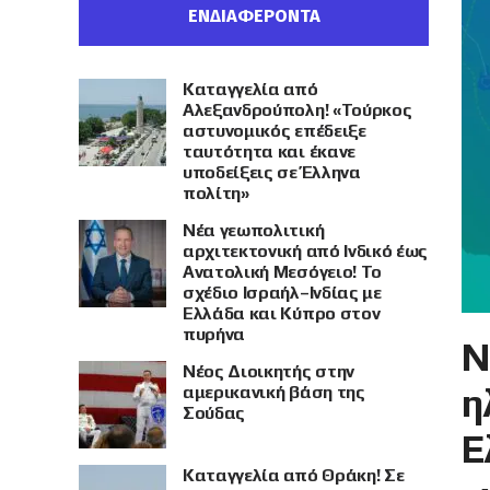
ΕΝΔΙΑΦΕΡΟΝΤΑ
Καταγγελία από
Αλεξανδρούπολη! «Τούρκος
αστυνομικός επέδειξε
ταυτότητα και έκανε
υποδείξεις σε Έλληνα
πολίτη»
Νέα γεωπολιτική
αρχιτεκτονική από Ινδικό έως
Ανατολική Μεσόγειο! Το
σχέδιο Ισραήλ–Ινδίας με
Ελλάδα και Κύπρο στον
πυρήνα
Ν
Νέος Διοικητής στην
η
αμερικανική βάση της
Σούδας
Ε
Καταγγελία από Θράκη! Σε