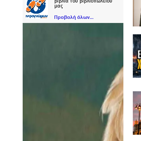
βιβλία του βιβλιοπωλείου
μας
Προβολή όλων