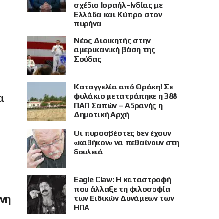
σχέδιο Ισραήλ–Ινδίας με
Ελλάδα και Κύπρο στον
πυρήνα
Νέος Διοικητής στην
αμερικανική βάση της
Σούδας
Καταγγελία από Θράκη! Σε
φυλάκιο μετατράπηκε η 388
α
ΠΑΠ Σαπών – Αδρανής η
Δημοτική Αρχή
Οι πυροσβέστες δεν έχουν
«καθήκον» να πεθαίνουν στη
δουλειά
Eagle Claw: Η καταστροφή
που άλλαξε τη φιλοσοφία
όνη
των Ειδικών Δυνάμεων των
ΗΠΑ