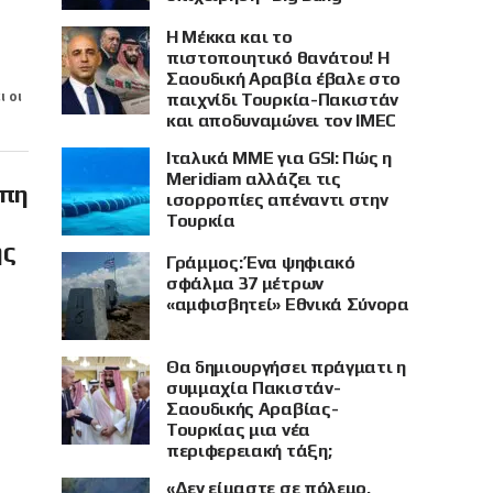
Η Μέκκα και το
πιστοποιητικό θανάτου! Η
Σαουδική Αραβία έβαλε στο
ι οι
παιχνίδι Τουρκία-Πακιστάν
και αποδυναμώνει τον IMEC
Ιταλικά ΜΜΕ για GSI: Πώς η
Meridiam αλλάζει τις
ώπη
ισορροπίες απέναντι στην
Τουρκία
ης
Γράμμος: Ένα ψηφιακό
σφάλμα 37 μέτρων
«αμφισβητεί» Εθνικά Σύνορα
Θα δημιουργήσει πράγματι η
συμμαχία Πακιστάν-
Σαουδικής Αραβίας-
Τουρκίας μια νέα
περιφερειακή τάξη;
«Δεν είμαστε σε πόλεμο,