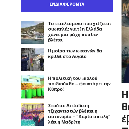
ΕΝΔΙΑΦΕΡΟΝΤΑ
Το τετελεσμένο που χτίζεται
σιωπηλά: γιατί η Ελλάδα
χάνει μια μάχη που δεν
βλέπει
Η μοίρα των ωκεανών θα
κριθεί στο Αιγαίο
Η πολιτική του «καλού
παιδιού» θα… φουντάρει την
Κύπρο!
Η
θ
Σεούτα: Διείσδυση
τζιχαντιστών βλέπει η
έ
αστυνομία – “Καμία απειλή”
λέει η Μαδρίτη