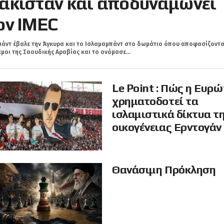
ακιστάν και αποδυναμώνει
ον IMEC
ιάντ έβαλε την Άγκυρα και τo Ισλαμαμπάντ στο δωμάτιο όπου αποφασίζοντα
μοι της Σαουδικής Αραβίας και το ονόμασε...
Le Point : Πώς η Ευρ
χρηματοδοτεί τα
ισλαμιστικά δίκτυα τ
οικογένειας Ερντογάν
Θανάσιμη Πρόκληση