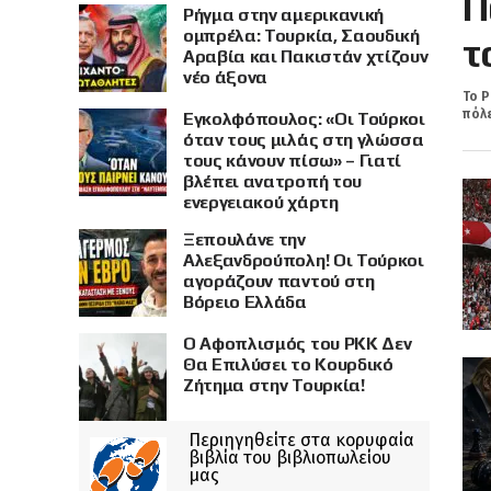
Π
Ρήγμα στην αμερικανική
ομπρέλα: Τουρκία, Σαουδική
τ
Αραβία και Πακιστάν χτίζουν
νέο άξονα
Το Ρ
πόλε
Εγκολφόπουλος: «Οι Τούρκοι
όταν τους μιλάς στη γλώσσα
τους κάνουν πίσω» – Γιατί
βλέπει ανατροπή του
ενεργειακού χάρτη
Ξεπουλάνε την
Αλεξανδρούπολη! Οι Τούρκοι
αγοράζουν παντού στη
Βόρειο Ελλάδα
Ο Αφοπλισμός του PKK Δεν
Θα Επιλύσει το Κουρδικό
Ζήτημα στην Τουρκία!
Περιηγηθείτε στα κορυφαία
βιβλία του βιβλιοπωλείου
μας