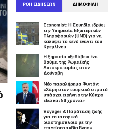
ΡΟΗ ΕΙΔΗΣΕΩΝ
ΔΗΜΟΦΙΛΗ
Economist: Η Σουηδία ιδρύει
την Υπηρεσία Εξωτερικών
Πληροφοριών (UND) για να
καλύψει το κενό έναντι του
Κρεμλίνου
Η ξηρασία «ξεθάβει» ένα
θαύμα της Ρωμαϊκής
Αυτοκρατορίας στον
Δούναβη
Νέο παραλήρημα Φιντάν:
«Χάρη στον τουρκικό στρατό
ό
υπάρχει ειρήνη στην Κύπρο
εδώ και 50 χρόνια»
Voyager 2: Παράταση ζωής
για το ιστορικό
διαστημόπλοιο με την
επιχείρηση «Big Bang»