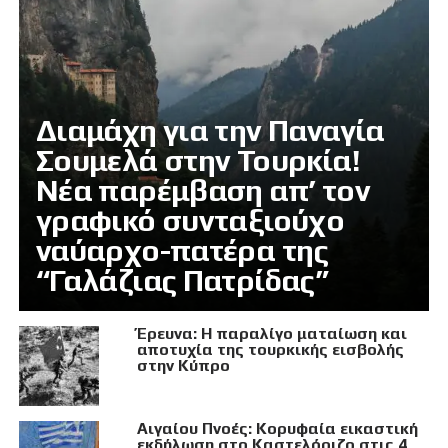
Διαμάχη για την Παναγία
Σουμελά στην Τουρκία!
Νέα παρέμβαση απ’ τον
γραφικό συνταξιούχο
ναύαρχο-πατέρα της
“Γαλάζιας Πατρίδας”
Έρευνα: Η παραλίγο ματαίωση και
αποτυχία της τουρκικής εισβολής
στην Κύπρο
Αιγαίου Πνοές: Κορυφαία εικαστική
εκδήλωση στο Καστελόριζο στις 4