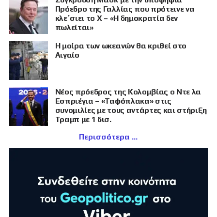
Πρόεδρο της Γαλλίας που πρότεινε να
κλε΄σιει το X – «Η δημοκρατία δεν
πωλείται»
Η μοίρα των ωκεανών θα κριθεί στο
Αιγαίο
Νέος πρόεδρος της Κολομβίας ο Ντε λα
Εσπριέγια – «Ταφόπλακα» στις
συνομιλίες με τους αντάρτες και στήριξη
Τραμπ με 1 δισ.
Περισσότερα