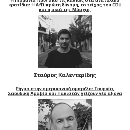
Η Γερμανία πριν από τις κάλπες στα ανατολικά
κρατίδια: Η AfD πρώτη δύναμη, το τείχος του CDU
και η σκιά της Μόσχας
Σταύρος Καλεντερίδης
Ρήγμα στην αμερικανική ομπρέλα: Τουρκία,
Σαουδική Αραβία και Πακιστάν χτίζουν νέο άξονα