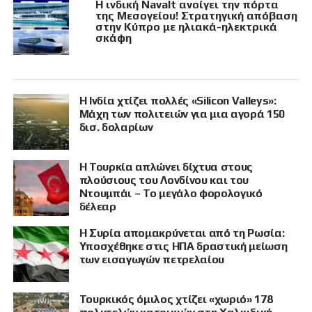
Η ινδική Navalt ανοίγει την πόρτα
της Μεσογείου! Στρατηγική απόβαση
στην Κύπρο με ηλιακά-ηλεκτρικά
σκάφη
Η Ινδία χτίζει πολλές «Silicon Valleys»:
Μάχη των πολιτειών για μια αγορά 150
δισ. δολαρίων
Η Τουρκία απλώνει δίχτυα στους
πλούσιους του Λονδίνου και του
Ντουμπάι – Το μεγάλο φορολογικό
δέλεαρ
Η Συρία απομακρύνεται από τη Ρωσία:
Υποσχέθηκε στις ΗΠΑ δραστική μείωση
των εισαγωγών πετρελαίου
Τουρκικός όμιλος χτίζει «χωριό» 178