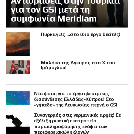
Αντιδράσεις στην Τουρκία
για τον GSI μετά τη
συμφωνία Meridiam
Πυρκαγιές …στο ίδιο έργο θεατές!
Μπλόκο της Άγκυρας στο X του
Ιμάμογλου!
Νέα φάση για το έργο ηλεκτρικής
διασύνδεσης Ελλάδας-Κύπρου! Στο
«γήπεδο» της Λευκωσίας περνά ο GSI
Συναγερμός στις γερμανικές αρχές! Σε
εξέλιξη ρωσική εκστρατεία
παραπληροφόρησης ενόψει των
περιφερειακών εκλογών