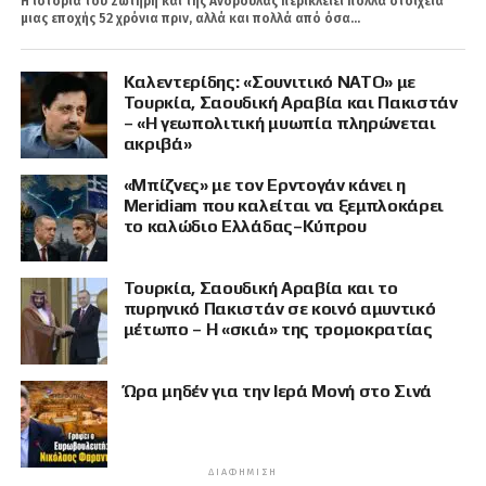
Η ιστορία του Σωτήρη και της Ανδρούλας περικλείει πολλά στοιχεία
μιας εποχής 52 χρόνια πριν, αλλά και πολλά από όσα...
Καλεντερίδης: «Σουνιτικό ΝΑΤΟ» με
Τουρκία, Σαουδική Αραβία και Πακιστάν
– «Η γεωπολιτική μυωπία πληρώνεται
ακριβά»
«Μπίζνες» με τον Ερντογάν κάνει η
Meridiam που καλείται να ξεμπλοκάρει
το καλώδιο Ελλάδας–Κύπρου
Τουρκία, Σαουδική Αραβία και το
πυρηνικό Πακιστάν σε κοινό αμυντικό
μέτωπο – Η «σκιά» της τρομοκρατίας
Ώρα μηδέν για την Ιερά Μονή στο Σινά
ΔΙΑΦΉΜΙΣΗ