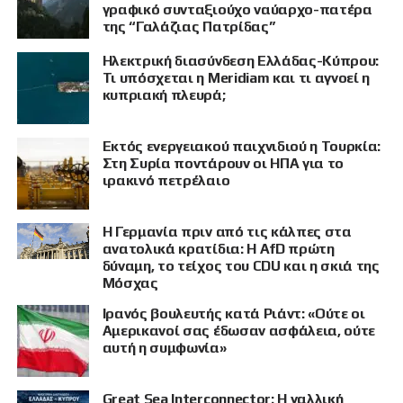
γραφικό συνταξιούχο ναύαρχο-πατέρα
της “Γαλάζιας Πατρίδας”
Ηλεκτρική διασύνδεση Ελλάδας-Κύπρου:
Τι υπόσχεται η Meridiam και τι αγνοεί η
κυπριακή πλευρά;
Εκτός ενεργειακού παιχνιδιού η Τουρκία:
Στη Συρία ποντάρουν οι ΗΠΑ για το
ιρακινό πετρέλαιο
Η Γερμανία πριν από τις κάλπες στα
ανατολικά κρατίδια: Η AfD πρώτη
δύναμη, το τείχος του CDU και η σκιά της
Μόσχας
Ιρανός βουλευτής κατά Ριάντ: «Ούτε οι
ΠΡΟΒΟΛΗ
Αμερικανοί σας έδωσαν ασφάλεια, ούτε
αυτή η συμφωνία»
Great Sea Interconnector: Η γαλλική