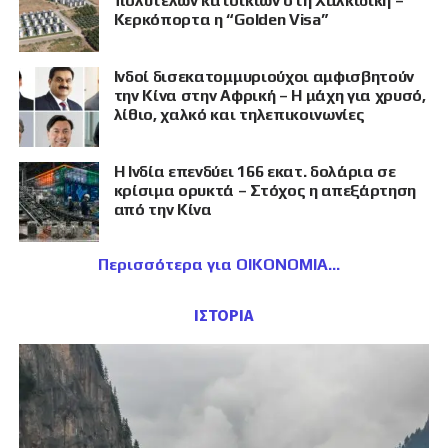
πολυτελών κατοικιών στη Χαλκιδική –
Κερκόπορτα η “Golden Visa”
Ινδοί δισεκατομμυριούχοι αμφισβητούν
την Κίνα στην Αφρική – Η μάχη για χρυσό,
λίθιο, χαλκό και τηλεπικοινωνίες
Η Ινδία επενδύει 166 εκατ. δολάρια σε
κρίσιμα ορυκτά – Στόχος η απεξάρτηση
από την Κίνα
Περισσότερα για ΟΙΚΟΝΟΜΙΑ
ΙΣΤΟΡΙΑ