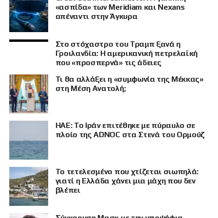
«ασπίδα» των Meridiam και Nexans
απέναντι στην Άγκυρα
Στο στόχαστρο του Τραμπ ξανά η
Γροιλανδία: Η αμερικανική πετρελαϊκή
που «προσπερνά» τις άδειες
Τι θα αλλάξει η «συμφωνία της Μέκκας»
στη Μέση Ανατολή;
ΗΑΕ: Το Ιράν επιτέθηκε με πύραυλο σε
πλοίο της ADNOC στα Στενά του Ορμούζ
Το τετελεσμένο που χτίζεται σιωπηλά:
γιατί η Ελλάδα χάνει μια μάχη που δεν
βλέπει
Σύγκρουση Μασκ με την υποψήφια