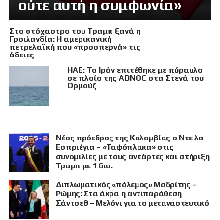
ούτε αυτή η συμφωνία»
Στο στόχαστρο του Τραμπ ξανά η
Γροιλανδία: Η αμερικανική
πετρελαϊκή που «προσπερνά» τις
άδειες
ΗΑΕ: Το Ιράν επιτέθηκε με πύραυλο
σε πλοίο της ADNOC στα Στενά του
Ορμούζ
Νέος πρόεδρος της Κολομβίας ο Ντε λα
Εσπριέγια – «Ταφόπλακα» στις
συνομιλίες με τους αντάρτες και στήριξη
Τραμπ με 1 δισ.
Διπλωματικός «πόλεμος» Μαδρίτης –
Ρώμης: Στα άκρα η αντιπαράθεση
Σάντσεθ – Μελόνι για το μεταναστευτικό