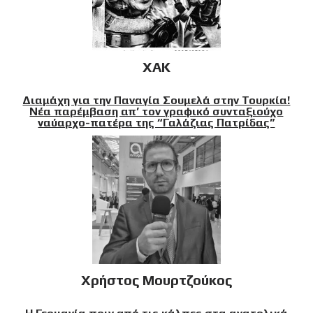
XAK
Διαμάχη για την Παναγία Σουμελά στην Τουρκία!
Νέα παρέμβαση απ’ τον γραφικό συνταξιούχο
ναύαρχο-πατέρα της “Γαλάζιας Πατρίδας”
Χρήστος Μουρτζούκος