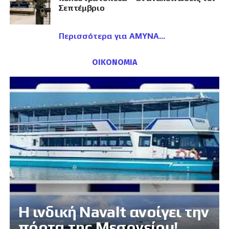
Σεπτέμβριο
Περισσότερα για ΑΜΥΝΑ
ΟΙΚΟΝΟΜΙΑ
Η ινδική Navalt ανοίγει την
πόρτα της Μεσογείου!