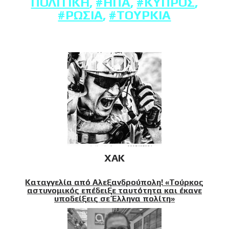
ΠΟΛΙΤΙΚΉ
,
#ΗΠΑ
,
#ΚΎΠΡΟΣ
,
#ΡΩΣΊΑ
,
#ΤΟΥΡΚΊΑ
XAK
Καταγγελία από Αλεξανδρούπολη! «Τούρκος
αστυνομικός επέδειξε ταυτότητα και έκανε
υποδείξεις σε Έλληνα πολίτη»