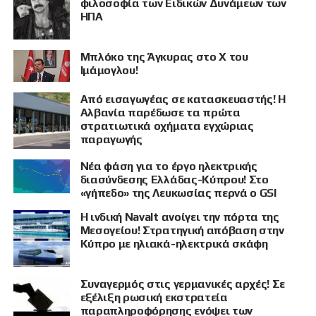
φιλοσοφία των Ειδικών Δυνάμεων των
ΗΠΑ
Μπλόκο της Άγκυρας στο X του
Ιμάμογλου!
Από εισαγωγέας σε κατασκευαστής! Η
Αλβανία παρέδωσε τα πρώτα
στρατιωτικά οχήματα εγχώριας
παραγωγής
Νέα φάση για το έργο ηλεκτρικής
διασύνδεσης Ελλάδας-Κύπρου! Στο
«γήπεδο» της Λευκωσίας περνά ο GSI
Η ινδική Navalt ανοίγει την πόρτα της
Μεσογείου! Στρατηγική απόβαση στην
Κύπρο με ηλιακά-ηλεκτρικά σκάφη
Συναγερμός στις γερμανικές αρχές! Σε
εξέλιξη ρωσική εκστρατεία
παραπληροφόρησης ενόψει των