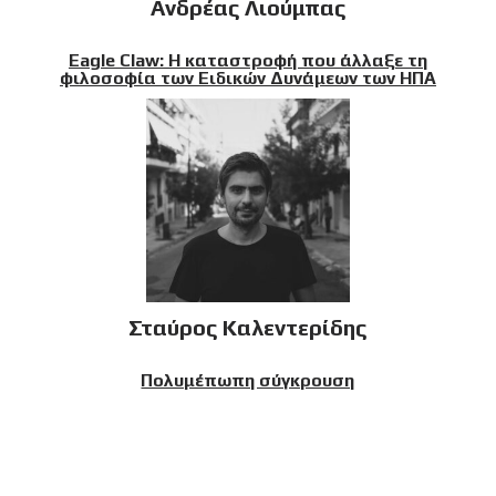
Ανδρέας Λιούμπας
Eagle Claw: Η καταστροφή που άλλαξε τη
φιλοσοφία των Ειδικών Δυνάμεων των ΗΠΑ
Σταύρος Καλεντερίδης
Πολυμέπωπη σύγκρουση