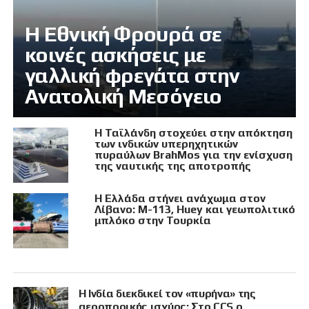
Η Εθνική Φρουρά σε
κοινές ασκήσεις με
γαλλική φρεγάτα στην
Ανατολική Μεσόγειο
Η Ταϊλάνδη στοχεύει στην απόκτηση
των ινδικών υπερηχητικών
πυραύλων BrahMos για την ενίσχυση
της ναυτικής της αποτροπής
Η Ελλάδα στήνει ανάχωμα στον
Λίβανο: M-113, Huey και γεωπολιτικό
μπλόκο στην Τουρκία
Η Ινδία διεκδικεί τον «πυρήνα» της
αεροπορικής ισχύος: Στο CCS ο