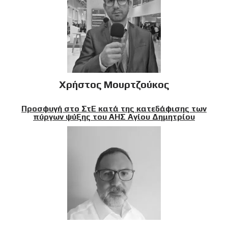
Χρήστος Μουρτζούκος
Προσφυγή στο ΣτΕ κατά της κατεδάφισης των
πύργων ψύξης του ΑΗΣ Αγίου Δημητρίου