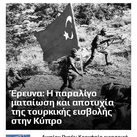
Έρευνα: Η παραλίγο
ματαίωση και αποτυχία
της τουρκικής εισβολής
στην Κύπρο
Αιγαίου Πνοές: Κορυφαία εικαστική