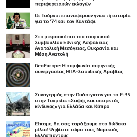
περιφερειακών εκλογών
Οι Τούρκοι επαναφέρουν γνωστή ιστορία
για το ’74 και τον Καντάφι
Στο μικροσκόπιο του τουρκικού
Συμβουλίου Εθνικής Ασφάλειας
Ανατολική Μεσόγειος, Ουκρανία και
Μέση Ανατολή
GeoEurope: Η συμφωνία πυρηνικής
συνεργασίας ΗΠΑ-Σαουδικής Αραβίας
Συναγερμός στην Ουάσιγκτον για τα F-35
στην Τουρκία: «Σαφής και υπαρκτός
κίνδυνος» για Ελλάδα και Κύπρο
Είπαμε, θα σας ταράξουμε στα δώδεκα
μίλια! Ψηφίστε τώρα τους Νομικούς
Ελλήσποντους