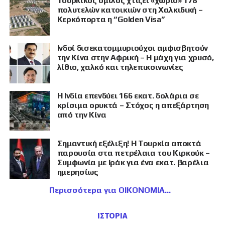
Τουρκικός όμιλος χτίζει «χωριό» 178
πολυτελών κατοικιών στη Χαλκιδική –
Κερκόπορτα η “Golden Visa”
Ινδοί δισεκατομμυριούχοι αμφισβητούν
την Κίνα στην Αφρική – Η μάχη για χρυσό,
λίθιο, χαλκό και τηλεπικοινωνίες
Η Ινδία επενδύει 166 εκατ. δολάρια σε
κρίσιμα ορυκτά – Στόχος η απεξάρτηση
από την Κίνα
Σημαντική εξέλιξη! Η Τουρκία αποκτά
παρουσία στα πετρέλαια του Κιρκούκ –
Συμφωνία με Ιράκ για ένα εκατ. βαρέλια
ημερησίως
Περισσότερα για ΟΙΚΟΝΟΜΙΑ
ΙΣΤΟΡΙΑ