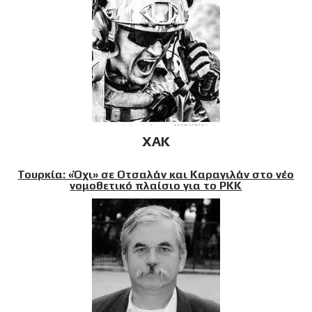
XAK
Τουρκία: «Όχι» σε Οτσαλάν και Καραγιλάν στο νέο
νομοθετικό πλαίσιο για το PKK