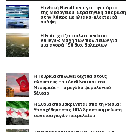
Η ινδική Navalt ανοίγει την πόρτα
της Μεσογείου! Στρατηγική απόβαση
στην Κύπρο με ηλιακά-ηλεκτρικά
σκάφη
Η Ινδία χτίζει πολλές «Silicon
Valleys»: Μάχη των πολιτειών για
μια αγορά 150 δισ. δολαρίων
Η Τουρκία απλώνει δίχτυα στους
πλούσιους του Λονδίνου και του
Ντουμπάι – Το μεγάλο φορολογικό
δέλεαρ
Η Συρία απομακρύνεται από τη Ρωσία:
Υποσχέθηκε στις ΗΠΑ δραστική μείωση
των εισαγωγών πετρελαίου