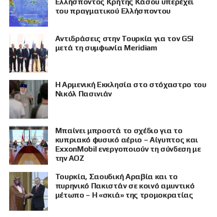
Ελλήσποντος Κρήτης Κάσου υπερέχει
του πραγματικού Ελλήσποντου
Αντιδράσεις στην Τουρκία για τον GSI
μετά τη συμφωνία Meridiam
Η Αρμενική Εκκλησία στο στόχαστρο του
Νικόλ Πασινιάν
Μπαίνει μπροστά το σχέδιο για το
κυπριακό φυσικό αέριο – Αίγυπτος και
ExxonMobil ενεργοποιούν τη σύνδεση με
την ΑΟΖ
Τουρκία, Σαουδική Αραβία και το
πυρηνικό Πακιστάν σε κοινό αμυντικό
μέτωπο – Η «σκιά» της τρομοκρατίας