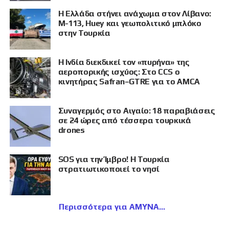
Η Ελλάδα στήνει ανάχωμα στον Λίβανο:
M-113, Huey και γεωπολιτικό μπλόκο
στην Τουρκία
Η Ινδία διεκδικεί τον «πυρήνα» της
αεροπορικής ισχύος: Στο CCS ο
κινητήρας Safran–GTRE για το AMCA
Συναγερμός στο Αιγαίο: 18 παραβιάσεις
σε 24 ώρες από τέσσερα τουρκικά
drones
SOS για την Ίμβρο! Η Τουρκία
στρατιωτικοποιεί το νησί
Περισσότερα για ΑΜΥΝΑ