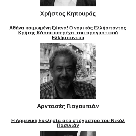
Χρήστος Κηπουρός
Αθήνα κοιμωμένη ξύπνα! Ο νομικός Ελλήσποντος
Κρήτης Κάσου υπερέχει του πραγματικού
Ελλήσποντου
Αρντασές Γιαγουπιάν
Η Αρμενική Εκκλησία στο στόχαστρο του Νικόλ
Πασινιάν