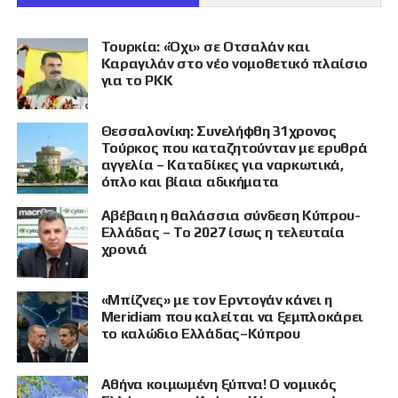
Τουρκία: «Όχι» σε Οτσαλάν και
Καραγιλάν στο νέο νομοθετικό πλαίσιο
για το PKK
Θεσσαλονίκη: Συνελήφθη 31χρονος
Τούρκος που καταζητούνταν με ερυθρά
αγγελία – Καταδίκες για ναρκωτικά,
όπλο και βίαια αδικήματα
Αβέβαιη η θαλάσσια σύνδεση Κύπρου-
Ελλάδας – Το 2027 ίσως η τελευταία
χρονιά
«Μπίζνες» με τον Ερντογάν κάνει η
Meridiam που καλείται να ξεμπλοκάρει
το καλώδιο Ελλάδας–Κύπρου
Αθήνα κοιμωμένη ξύπνα! Ο νομικός
ΠΡΟΒΟΛΗ