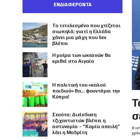
ΕΝΔΙΑΦΕΡΟΝΤΑ
Το τετελεσμένο που χτίζεται
σιωπηλά: γιατί η Ελλάδα
χάνει μια μάχη που δεν
βλέπει
Η μοίρα των ωκεανών θα
κριθεί στο Αιγαίο
Η πολιτική του «καλού
παιδιού» θα… φουντάρει την
Κύπρο!
Τ
σ
Σεούτα: Διείσδυση
τζιχαντιστών βλέπει η
αστυνομία – “Καμία απειλή”
Η ισ
λέει η Μαδρίτη
χρόν