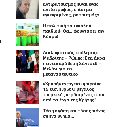
αντιρατσισμός είναι ένας
αντίστροφος, επίσημα
εγκεκριμένος, ρατσισμός»
Η πολιτική του «καλού
παιδιού» θα… φουντάρει την
Κύπρο!
ά
Διπλωματικός «πόλεμος»
Μαδρίτης – Ρώμης: Στα άκρα
η αντιπαράθεση Σάντσεθ –
Μελόνι για το
μεταναστευτικό
«Χρυσή» ενεργειακή προίκα
1,5 δισ. ευρώ: Ο μεγάλος
τουρκικός κερδισμένος πίσω
από τα έργα της Κρήτης!
Τόση αγάπη και τόσος πόνος
σε ένα μνήμα…