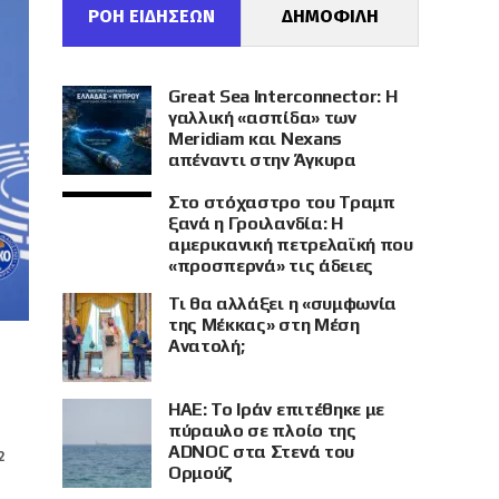
ΡΟΗ ΕΙΔΗΣΕΩΝ
ΔΗΜΟΦΙΛΗ
Great Sea Interconnector: Η
γαλλική «ασπίδα» των
Meridiam και Nexans
απέναντι στην Άγκυρα
Στο στόχαστρο του Τραμπ
ξανά η Γροιλανδία: Η
αμερικανική πετρελαϊκή που
«προσπερνά» τις άδειες
Τι θα αλλάξει η «συμφωνία
της Μέκκας» στη Μέση
Ανατολή;
ΗΑΕ: Το Ιράν επιτέθηκε με
πύραυλο σε πλοίο της
ADNOC στα Στενά του
2
Ορμούζ