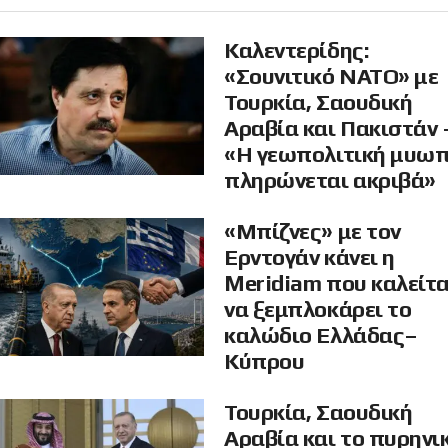
Καλεντερίδης:
«Σουνιτικό ΝΑΤΟ» με
Τουρκία, Σαουδική
Αραβία και Πακιστάν 
«Η γεωπολιτική μυω
πληρώνεται ακριβά»
«Μπίζνες» με τον
Ερντογάν κάνει η
Meridiam που καλείτα
να ξεμπλοκάρει το
καλώδιο Ελλάδας–
Κύπρου
Τουρκία, Σαουδική
Αραβία και το πυρηνι