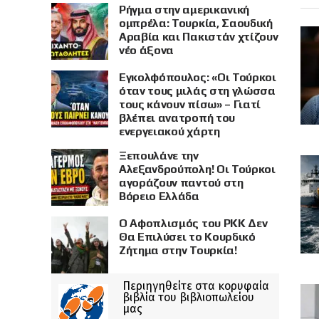
Ρήγμα στην αμερικανική
ομπρέλα: Τουρκία, Σαουδική
Αραβία και Πακιστάν χτίζουν
νέο άξονα
Εγκολφόπουλος: «Οι Τούρκοι
όταν τους μιλάς στη γλώσσα
τους κάνουν πίσω» – Γιατί
βλέπει ανατροπή του
ενεργειακού χάρτη
Ξεπουλάνε την
Αλεξανδρούπολη! Οι Τούρκοι
αγοράζουν παντού στη
Βόρειο Ελλάδα
Ο Αφοπλισμός του PKK Δεν
Θα Επιλύσει το Κουρδικό
Ζήτημα στην Τουρκία!
Περιηγηθείτε στα κορυφαία
βιβλία του βιβλιοπωλείου
μας