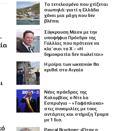
Το τετελεσμένο που χτίζεται
σιωπηλά: γιατί η Ελλάδα
χάνει μια μάχη που δεν
βλέπει
Σύγκρουση Μασκ με την
–
υποψήφια Πρόεδρο της
Γαλλίας που πρότεινε να
πία
κλε΄σιει το X – «Η
δημοκρατία δεν πωλείται»
Η μοίρα των ωκεανών θα
κριθεί στο Αιγαίο
ι
Νέος πρόεδρος της
Κολομβίας ο Ντε λα
Εσπριέγια – «Ταφόπλακα»
στις συνομιλίες με τους
αντάρτες και στήριξη Τραμπ
με 1 δισ.
κό
Pascal Bruckner: «Όταν ο