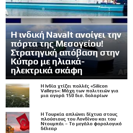
Η ινδική Navalt ανοίγει την
πόρτα της Μεσογείου!
Στρατηγική απόβαση στην
Κύπρο με ηλιακά-
ηλεκτρικά σκάφη
Η Ινδία χτίζει πολλές «Silicon
Valleys»: Μάχη των πολιτειών για
μια αγορά 150 δισ. δολαρίων
Η Τουρκία απλώνει δίχτυα στους
πλούσιους του Λονδίνου και του
Ντουμπάι – Το μεγάλο φορολογικό
δέλεαρ