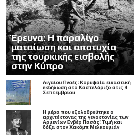
Έρευνα: Η παραλίγο
ματαίωση και αποτυχία
της τουρκικής εισβολής
στην Κύπρο
Αιγαίου Πνοές: Κορυφαία εικαστική
εκδήλωση στο Καστελόριζο στις 4
Σεπτεμβρίου
Η μέρα που εξολοθρεύτηκε ο
αρχιτέκτονας της γενοκτονίας των
Αρμενίων Ενβέρ Πασάς! Τιμή και
δόξα στον Χακόμπ Μελκουμιάν