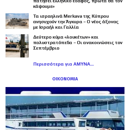
πατήσει ελληνικό έδαφος, πρώτα θα τον
κάψουμε»
Τα ισραηλινά Merkava της Κύπρου
ανησυχούν την Άγκυρα – Ο νέος άξονας
με Ισραήλ και Γαλλία
Δεύτερο κύμα «λουκέτων» και
πολυστρατόπεδα – Οι ανακοινώσεις τον
Σεπτέμβριο
Περισσότερα για ΑΜΥΝΑ
ΟΙΚΟΝΟΜΙΑ