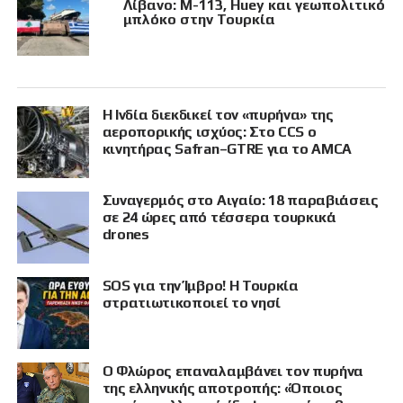
Λίβανο: M-113, Huey και γεωπολιτικό
μπλόκο στην Τουρκία
Η Ινδία διεκδικεί τον «πυρήνα» της
αεροπορικής ισχύος: Στο CCS ο
κινητήρας Safran–GTRE για το AMCA
Συναγερμός στο Αιγαίο: 18 παραβιάσεις
σε 24 ώρες από τέσσερα τουρκικά
drones
SOS για την Ίμβρο! Η Τουρκία
στρατιωτικοποιεί το νησί
Ο Φλώρος επαναλαμβάνει τον πυρήνα
της ελληνικής αποτροπής: «Όποιος