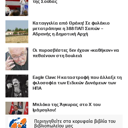
της Σούδας
Καταγγελία από Θράκη! Σε φυλάκιο
μετατράπηκε η 388 ΠΑΠ Σαπών –
Αδρανής η Δημοτική Αρχή
Οι πυροσβέστες δεν έχουν «καθήκον» να
πεθαίνουν στη δουλειά
Eagle Claw: Η καταστροφή που άλλαξε τη
φιλοσοφία των Ειδικών Δυνάμεων των
ΗΠΑ
Μπλόκο της Άγκυρας στο X του
Ιμάμογλου!
Περιηγηθείτε στα κορυφαία βιβλία του
βιβλιοπωλείου μας