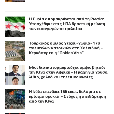
Η Συρία απομακρύνεται από τη Ρωσία:
Υποσχέθηκε στις ΗΠΑ δραστική μείωση
των εισαγωγών πετρελαίου
Τουρκικός όμιλος χτίζει «χωριό» 178
πολυτελών κατοικιών στη Χαλκιδική –
Κερκόπορτα η “Golden Visa”
Ινδοί δισεκατομμυριούχοι αμφισβητούν
την Κίνα στην Αφρική – Η μάχη για χρυσό,
λίθιο, χαλκό και τηλεπικοινωνίες
Η Ινδία επενδύει 166 εκατ. δολάρια σε
κρίσιμα ορυκτά – Στόχος η απεξάρτηση
από την Κίνα