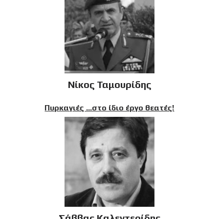
Νίκος Ταμουρίδης
Πυρκαγιές …στο ίδιο έργο θεατές!
Σάββας Καλεντερίδης