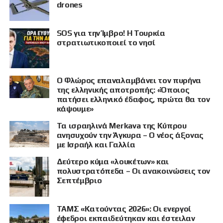
drones
SOS για την Ίμβρο! Η Τουρκία
στρατιωτικοποιεί το νησί
Ο Φλώρος επαναλαμβάνει τον πυρήνα
της ελληνικής αποτροπής: «Όποιος
πατήσει ελληνικό έδαφος, πρώτα θα τον
κάψουμε»
Τα ισραηλινά Merkava της Κύπρου
ανησυχούν την Άγκυρα – Ο νέος άξονας
με Ισραήλ και Γαλλία
Δεύτερο κύμα «λουκέτων» και
πολυστρατόπεδα – Οι ανακοινώσεις τον
Σεπτέμβριο
ΤΑΜΣ «Κατούντας 2026»: Οι ενεργοί
έφεδροι εκπαιδεύτηκαν και έστειλαν