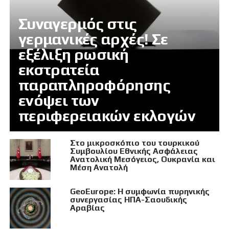
Συναγερμός στις
γερμανικές αρχές! Σε
εξέλιξη ρωσική
εκστρατεία
παραπληροφόρησης
ενόψει των
περιφερειακών εκλογών
Στο μικροσκόπιο του τουρκικού
Συμβουλίου Εθνικής Ασφάλειας
Ανατολική Μεσόγειος, Ουκρανία και
Μέση Ανατολή
GeoEurope: Η συμφωνία πυρηνικής
συνεργασίας ΗΠΑ-Σαουδικής
Αραβίας