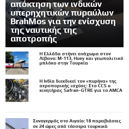
απόκτηση των ινδικών
υπερηχητικών πυραύλων
BrahMos για την ενίσχυση
της ναυτικής της
αποτροπής
Η Ελλάδα στήνει ανάχωμα στον
Λίβανο: M-113, Huey και γεωπολιτικό
μπλόκο στην Τουρκία
Η Ινδία διεκδικεί τον «πυρήνα» της
αεροπορικής ισχύος: Στο CCS ο
κινητήρας Safran–GTRE για το AMCA
Συναγερμός στο Αιγαίο: 18 παραβιάσεις
σε 24 ώρες από τέσσερα τουρκικά