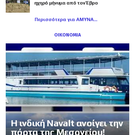
ηχηρό μήνυμα από τον Έβρο
Περισσότερα για ΑΜΥΝΑ
ΟΙΚΟΝΟΜΙΑ
Η ινδική Navalt ανοίγει την
πόρτα της Μεσογείου!