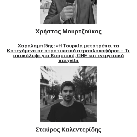
Χρήστος Μουρτζούκος
Χαραλαμπίδης: «Η Τουρκία μετατρέπει τα
Κατεχόμενα σε στρατιωτικό αεροπλανοφόρο» – Τι
αποκάλυψε για Κυπριακό, ΟΗΕ και ενεργειακό
παιχνίδι
Σταύρος Καλεντερίδης