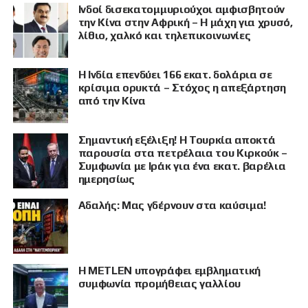
Ινδοί δισεκατομμυριούχοι αμφισβητούν
την Κίνα στην Αφρική – Η μάχη για χρυσό,
λίθιο, χαλκό και τηλεπικοινωνίες
Η Ινδία επενδύει 166 εκατ. δολάρια σε
κρίσιμα ορυκτά – Στόχος η απεξάρτηση
από την Κίνα
Σημαντική εξέλιξη! Η Τουρκία αποκτά
παρουσία στα πετρέλαια του Κιρκούκ –
Συμφωνία με Ιράκ για ένα εκατ. βαρέλια
ημερησίως
Αδαλής: Μας γδέρνουν στα καύσιμα!
Η METLEN υπογράφει εμβληματική
συμφωνία προμήθειας γαλλίου