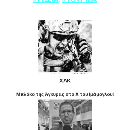
XAK
Μπλόκο της Άγκυρας στο X του Ιμάμογλου!