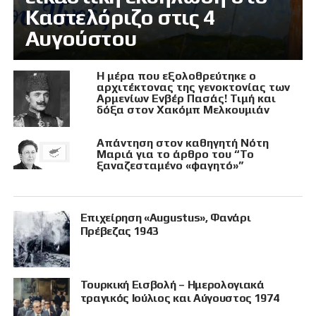
Καστελόριζο στις 4
Αυγούστου
Η μέρα που εξολοθρεύτηκε ο
αρχιτέκτονας της γενοκτονίας των
Αρμενίων Ενβέρ Πασάς! Τιμή και
δόξα στον Χακόμπ Μελκουμιάν
Απάντηση στον καθηγητή Νότη
Μαριά για το άρθρο του “Το
ξαναζεσταμένο «φαγητό»”
Επιχείρηση «Augustus», Φανάρι
Πρέβεζας 1943
Τουρκική Εισβολή – Ημερολογιακά
τραγικός Ιούλιος και Αύγουστος 1974