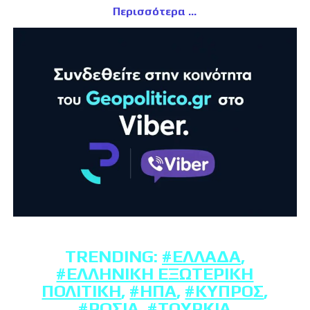
Περισσότερα
TRENDING:
#ΕΛΛΆΔΑ
,
#ΕΛΛΗΝΙΚΉ ΕΞΩΤΕΡΙΚΉ
ΠΟΛΙΤΙΚΉ
,
#ΗΠΑ
,
#ΚΎΠΡΟΣ
,
#ΡΩΣΊΑ
,
#ΤΟΥΡΚΊΑ