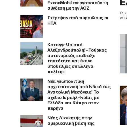
Ε
ExxonMobil ενεργοποιούν τη
σύνδεση με την ΑΟΖ
Το κ
Στέρεψαν από πυραύλους οι
στην
ΗΠΑ
Καταγγελία από
Αλεξανδρούπολη! «Τούρκος
αστυνομικός επέδειξε
ταυτότητα και έκανε
υποδείξεις σε Έλληνα
πολίτη»
Νέα γεωπολιτική
αρχιτεκτονική από Ινδικό έως
Ανατολική Μεσόγειο! Το
σχέδιο Ισραήλ–Ινδίας με
Ελλάδα και Κύπρο στον
πυρήνα
Νέος Διοικητής στην
αμερικανική βάση της