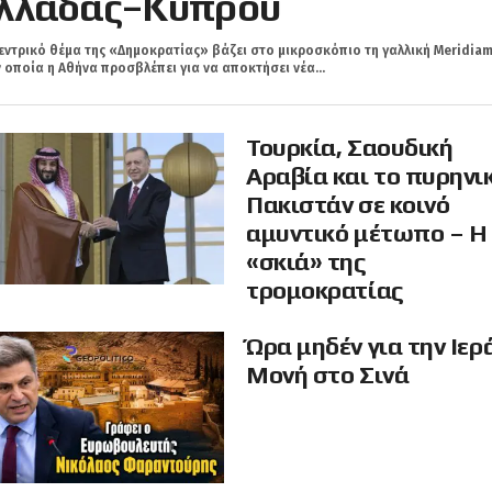
λλάδας–Κύπρου
εντρικό θέμα της «Δημοκρατίας» βάζει στο μικροσκόπιο τη γαλλική Meridiam
 οποία η Αθήνα προσβλέπει για να αποκτήσει νέα...
Τουρκία, Σαουδική
Αραβία και το πυρηνι
Πακιστάν σε κοινό
αμυντικό μέτωπο – Η
«σκιά» της
τρομοκρατίας
Ώρα μηδέν για την Ιερ
Μονή στο Σινά