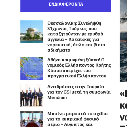
ΕΝΔΙΑΦΕΡΟΝΤΑ
Θεσσαλονίκη: Συνελήφθη
31χρονος Τούρκος που
καταζητούνταν με ερυθρά
αγγελία – Καταδίκες για
ναρκωτικά, όπλο και βίαια
αδικήματα
Αθήνα κοιμωμένη ξύπνα! Ο
νομικός Ελλήσποντος Κρήτης
Κάσου υπερέχει του
πραγματικού Ελλήσποντου
Αντιδράσεις στην Τουρκία
«
για τον GSI μετά τη συμφωνία
Meridiam
κ
Μπαίνει μπροστά το σχέδιο
ν
για το κυπριακό φυσικό
αέριο – Αίγυπτος και