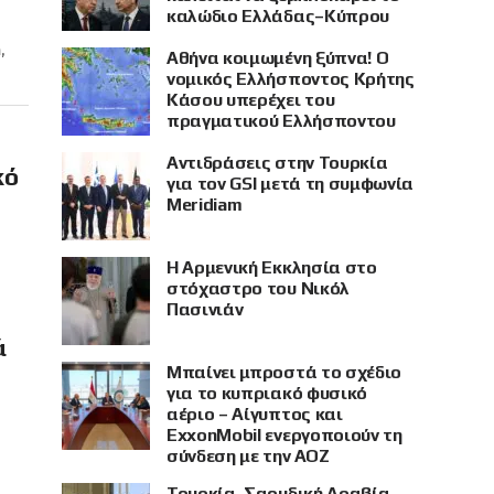
καλώδιο Ελλάδας–Κύπρου
,
Αθήνα κοιμωμένη ξύπνα! Ο
νομικός Ελλήσποντος Κρήτης
Κάσου υπερέχει του
πραγματικού Ελλήσποντου
Αντιδράσεις στην Τουρκία
κό
για τον GSI μετά τη συμφωνία
Meridiam
Η Αρμενική Εκκλησία στο
στόχαστρο του Νικόλ
Πασινιάν
ά
Μπαίνει μπροστά το σχέδιο
για το κυπριακό φυσικό
αέριο – Αίγυπτος και
ExxonMobil ενεργοποιούν τη
σύνδεση με την ΑΟΖ
Τουρκία, Σαουδική Αραβία