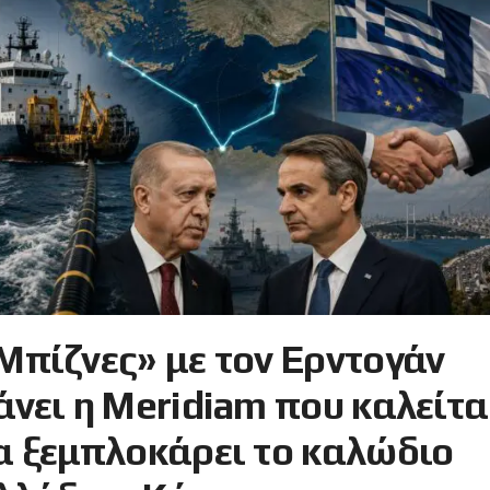
Μπίζνες» με τον Ερντογάν
άνει η Meridiam που καλείτα
α ξεμπλοκάρει το καλώδιο