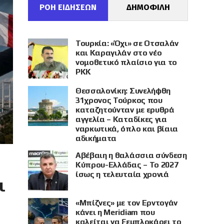
ΡΟΗ ΕΙΔΗΣΕΩΝ
ΔΗΜΟΦΙΛΗ
Τουρκία: «Όχι» σε Οτσαλάν
και Καραγιλάν στο νέο
νομοθετικό πλαίσιο για το
PKK
Θεσσαλονίκη: Συνελήφθη
31χρονος Τούρκος που
καταζητούνταν με ερυθρά
αγγελία – Καταδίκες για
ναρκωτικά, όπλο και βίαια
αδικήματα
Αβέβαιη η θαλάσσια σύνδεση
Κύπρου-Ελλάδας – Το 2027
ίσως η τελευταία χρονιά
ι
«Μπίζνες» με τον Ερντογάν
κάνει η Meridiam που
καλείται να ξεμπλοκάρει το