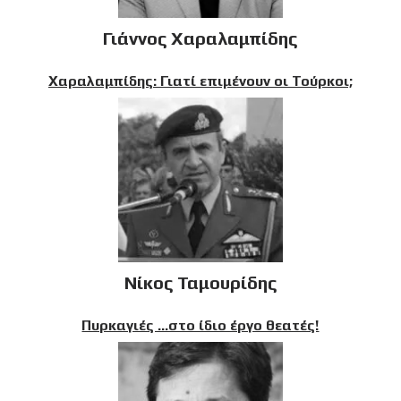
Γιάννος Χαραλαμπίδης
Χαραλαμπίδης: Γιατί επιμένουν οι Τούρκοι;
Νίκος Ταμουρίδης
Πυρκαγιές …στο ίδιο έργο θεατές!