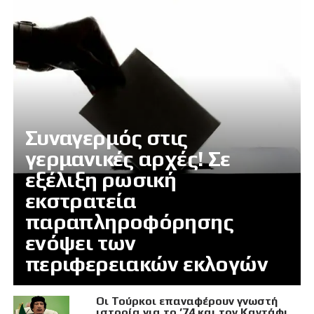
Συναγερμός στις
γερμανικές αρχές! Σε
εξέλιξη ρωσική
εκστρατεία
παραπληροφόρησης
ενόψει των
περιφερειακών εκλογών
Οι Τούρκοι επαναφέρουν γνωστή
ιστορία για το ’74 και τον Καντάφι