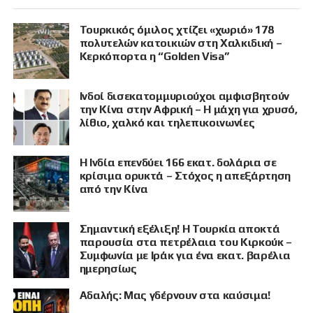
Τουρκικός όμιλος χτίζει «χωριό» 178
πολυτελών κατοικιών στη Χαλκιδική –
Κερκόπορτα η “Golden Visa”
Ινδοί δισεκατομμυριούχοι αμφισβητούν
την Κίνα στην Αφρική – Η μάχη για χρυσό,
λίθιο, χαλκό και τηλεπικοινωνίες
Η Ινδία επενδύει 166 εκατ. δολάρια σε
κρίσιμα ορυκτά – Στόχος η απεξάρτηση
από την Κίνα
Σημαντική εξέλιξη! Η Τουρκία αποκτά
παρουσία στα πετρέλαια του Κιρκούκ –
Συμφωνία με Ιράκ για ένα εκατ. βαρέλια
ημερησίως
Αδαλής: Μας γδέρνουν στα καύσιμα!