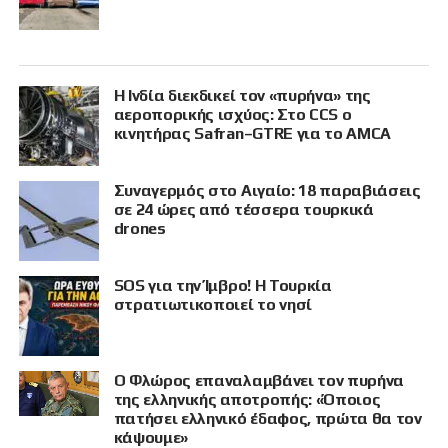
Η Ινδία διεκδικεί τον «πυρήνα» της
αεροπορικής ισχύος: Στο CCS ο
κινητήρας Safran–GTRE για το AMCA
Συναγερμός στο Αιγαίο: 18 παραβιάσεις
σε 24 ώρες από τέσσερα τουρκικά
drones
SOS για την Ίμβρο! Η Τουρκία
στρατιωτικοποιεί το νησί
Ο Φλώρος επαναλαμβάνει τον πυρήνα
της ελληνικής αποτροπής: «Όποιος
πατήσει ελληνικό έδαφος, πρώτα θα τον
κάψουμε»