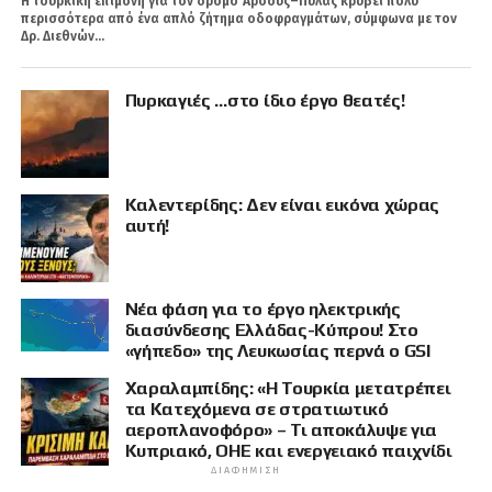
Η τουρκική επιμονή για τον δρόμο Άρσους–Πύλας κρύβει πολύ
περισσότερα από ένα απλό ζήτημα οδοφραγμάτων, σύμφωνα με τον
Δρ. Διεθνών...
Πυρκαγιές …στο ίδιο έργο θεατές!
Καλεντερίδης: Δεν είναι εικόνα χώρας
αυτή!
Νέα φάση για το έργο ηλεκτρικής
διασύνδεσης Ελλάδας-Κύπρου! Στο
«γήπεδο» της Λευκωσίας περνά ο GSI
Χαραλαμπίδης: «Η Τουρκία μετατρέπει
τα Κατεχόμενα σε στρατιωτικό
αεροπλανοφόρο» – Τι αποκάλυψε για
Κυπριακό, ΟΗΕ και ενεργειακό παιχνίδι
ΔΙΑΦΉΜΙΣΗ