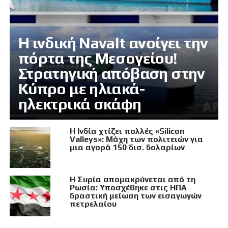
Η ινδική Navalt ανοίγει την
πόρτα της Μεσογείου!
Στρατηγική απόβαση στην
Κύπρο με ηλιακά-
ηλεκτρικά σκάφη
Η Ινδία χτίζει πολλές «Silicon
Valleys»: Μάχη των πολιτειών για
μια αγορά 150 δισ. δολαρίων
Η Συρία απομακρύνεται από τη
Ρωσία: Υποσχέθηκε στις ΗΠΑ
δραστική μείωση των εισαγωγών
πετρελαίου