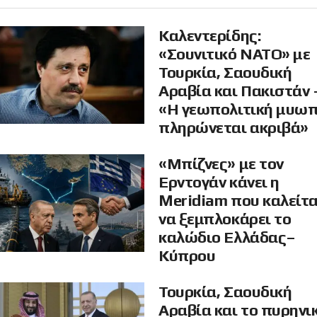
Καλεντερίδης:
«Σουνιτικό ΝΑΤΟ» με
Τουρκία, Σαουδική
Αραβία και Πακιστάν 
«Η γεωπολιτική μυω
πληρώνεται ακριβά»
«Μπίζνες» με τον
Ερντογάν κάνει η
Meridiam που καλείτα
να ξεμπλοκάρει το
καλώδιο Ελλάδας–
Κύπρου
Τουρκία, Σαουδική
Αραβία και το πυρηνι