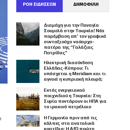
ΡΟΗ ΕΙΔΗΣΕΩΝ
ΔΗΜΟΦΙΛΗ
Διαμάχη για την Παναγία
Σουμελά στην Τουρκία! Νέα
παρέμβαση απ’ τον γραφικό
συνταξιούχο ναύαρχο-
πατέρα της “Γαλάζιας
Πατρίδας”
Ηλεκτρική διασύνδεση
Ελλάδας-Κύπρου: Τι
υπόσχεται η Meridiam και τι
αγνοεί η κυπριακή πλευρά;
Εκτός ενεργειακού
παιχνιδιού η Τουρκία: Στη
Συρία ποντάρουν οι ΗΠΑ για
το ιρακινό πετρέλαιο
Η Γερμανία πριν από τις
2
κάλπες στα ανατολικά
κρατίδια: Η AfD πρώτη