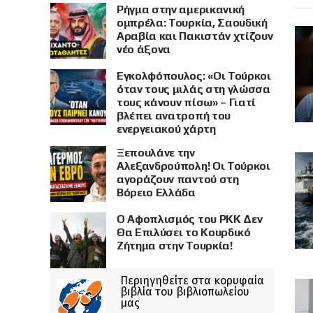
Ρήγμα στην αμερικανική
ομπρέλα: Τουρκία, Σαουδική
Αραβία και Πακιστάν χτίζουν
νέο άξονα
Εγκολφόπουλος: «Οι Τούρκοι
όταν τους μιλάς στη γλώσσα
τους κάνουν πίσω» – Γιατί
βλέπει ανατροπή του
ενεργειακού χάρτη
Ξεπουλάνε την
Αλεξανδρούπολη! Οι Τούρκοι
αγοράζουν παντού στη
Βόρειο Ελλάδα
Ο Αφοπλισμός του PKK Δεν
Θα Επιλύσει το Κουρδικό
Ζήτημα στην Τουρκία!
Περιηγηθείτε στα κορυφαία
βιβλία του βιβλιοπωλείου
μας