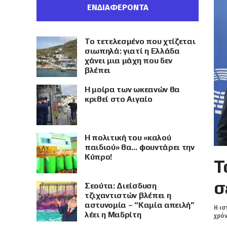
ΕΝΔΙΑΦΕΡΟΝΤΑ
Το τετελεσμένο που χτίζεται
σιωπηλά: γιατί η Ελλάδα
χάνει μια μάχη που δεν
βλέπει
Η μοίρα των ωκεανών θα
κριθεί στο Αιγαίο
Η πολιτική του «καλού
παιδιού» θα… φουντάρει την
Κύπρο!
Τ
σ
Σεούτα: Διείσδυση
τζιχαντιστών βλέπει η
αστυνομία – “Καμία απειλή”
Η ισ
λέει η Μαδρίτη
χρόν