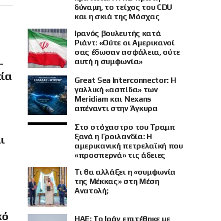
δύναμη, το τείχος του CDU
και η σκιά της Μόσχας
Ιρανός βουλευτής κατά
Ριάντ: «Ούτε οι Αμερικανοί
σας έδωσαν ασφάλεια, ούτε
–
αυτή η συμφωνία»
πία
Great Sea Interconnector: Η
γαλλική «ασπίδα» των
Meridiam και Nexans
απέναντι στην Άγκυρα
Στο στόχαστρο του Τραμπ
ξανά η Γροιλανδία: Η
ι
αμερικανική πετρελαϊκή που
«προσπερνά» τις άδειες
Τι θα αλλάξει η «συμφωνία
της Μέκκας» στη Μέση
Ανατολή;
κό
ΗΑΕ: Το Ιράν επιτέθηκε με