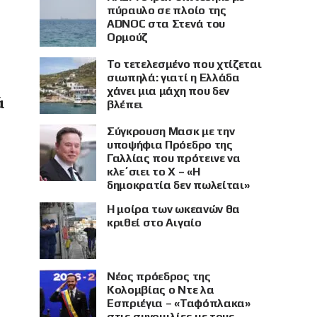
πύραυλο σε πλοίο της
ADNOC στα Στενά του
Ορμούζ
Το τετελεσμένο που χτίζεται
σιωπηλά: γιατί η Ελλάδα
χάνει μια μάχη που δεν
ά
βλέπει
Σύγκρουση Μασκ με την
υποψήφια Πρόεδρο της
Γαλλίας που πρότεινε να
κλε΄σιει το X – «Η
δημοκρατία δεν πωλείται»
Η μοίρα των ωκεανών θα
κριθεί στο Αιγαίο
Νέος πρόεδρος της
Κολομβίας ο Ντε λα
Εσπριέγια – «Ταφόπλακα»
στις συνομιλίες με τους