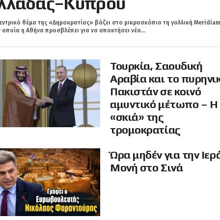
λλάδας–Κύπρου
εντρικό θέμα της «Δημοκρατίας» βάζει στο μικροσκόπιο τη γαλλική Meridiam
 οποία η Αθήνα προσβλέπει για να αποκτήσει νέα...
Τουρκία, Σαουδική
Αραβία και το πυρηνι
Πακιστάν σε κοινό
αμυντικό μέτωπο – Η
«σκιά» της
τρομοκρατίας
Ώρα μηδέν για την Ιερ
Μονή στο Σινά