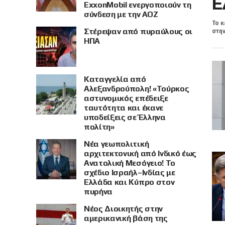
Ε
ExxonMobil ενεργοποιούν τη
σύνδεση με την ΑΟΖ
Το κ
Στέρεψαν από πυραύλους οι
στην
ΗΠΑ
Καταγγελία από
Αλεξανδρούπολη! «Τούρκος
αστυνομικός επέδειξε
ταυτότητα και έκανε
υποδείξεις σε Έλληνα
πολίτη»
Νέα γεωπολιτική
αρχιτεκτονική από Ινδικό έως
Ανατολική Μεσόγειο! Το
σχέδιο Ισραήλ–Ινδίας με
Ελλάδα και Κύπρο στον
πυρήνα
Νέος Διοικητής στην
αμερικανική βάση της