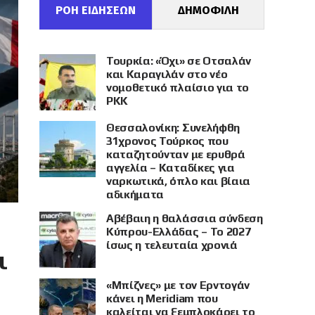
ΡΟΗ ΕΙΔΗΣΕΩΝ
ΔΗΜΟΦΙΛΗ
Τουρκία: «Όχι» σε Οτσαλάν
και Καραγιλάν στο νέο
νομοθετικό πλαίσιο για το
PKK
Θεσσαλονίκη: Συνελήφθη
31χρονος Τούρκος που
καταζητούνταν με ερυθρά
αγγελία – Καταδίκες για
ναρκωτικά, όπλο και βίαια
αδικήματα
Αβέβαιη η θαλάσσια σύνδεση
Κύπρου-Ελλάδας – Το 2027
ίσως η τελευταία χρονιά
ι
«Μπίζνες» με τον Ερντογάν
κάνει η Meridiam που
καλείται να ξεμπλοκάρει το