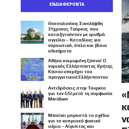
ΕΝΔΙΑΦΕΡΟΝΤΑ
Θεσσαλονίκη: Συνελήφθη
31χρονος Τούρκος που
καταζητούνταν με ερυθρά
αγγελία – Καταδίκες για
ναρκωτικά, όπλο και βίαια
αδικήματα
Αθήνα κοιμωμένη ξύπνα! Ο
νομικός Ελλήσποντος Κρήτης
Κάσου υπερέχει του
πραγματικού Ελλήσποντου
Αντιδράσεις στην Τουρκία
«
για τον GSI μετά τη συμφωνία
Meridiam
κ
Μπαίνει μπροστά το σχέδιο
ν
για το κυπριακό φυσικό
αέριο – Αίγυπτος και