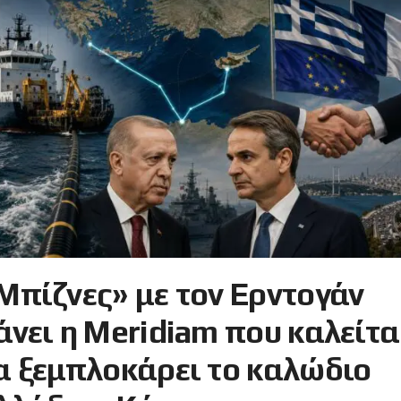
Μπίζνες» με τον Ερντογάν
άνει η Meridiam που καλείτα
α ξεμπλοκάρει το καλώδιο