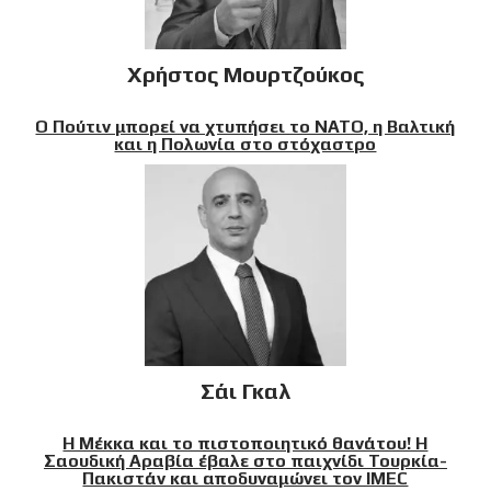
Χρήστος Μουρτζούκος
Ο Πούτιν μπορεί να χτυπήσει το ΝΑΤΟ, η Βαλτική
και η Πολωνία στο στόχαστρο
Σάι Γκαλ
Η Μέκκα και το πιστοποιητικό θανάτου! Η
Σαουδική Αραβία έβαλε στο παιχνίδι Τουρκία-
Πακιστάν και αποδυναμώνει τον IMEC