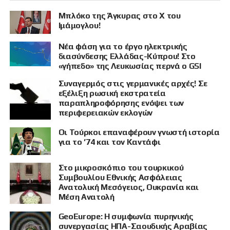
Μπλόκο της Άγκυρας στο X του
Ιμάμογλου!
Νέα φάση για το έργο ηλεκτρικής
διασύνδεσης Ελλάδας-Κύπρου! Στο
«γήπεδο» της Λευκωσίας περνά ο GSI
Συναγερμός στις γερμανικές αρχές! Σε
εξέλιξη ρωσική εκστρατεία
παραπληροφόρησης ενόψει των
περιφερειακών εκλογών
Οι Τούρκοι επαναφέρουν γνωστή ιστορία
για το ’74 και τον Καντάφι
Στο μικροσκόπιο του τουρκικού
Συμβουλίου Εθνικής Ασφάλειας
Ανατολική Μεσόγειος, Ουκρανία και
Μέση Ανατολή
GeoEurope: Η συμφωνία πυρηνικής
συνεργασίας ΗΠΑ-Σαουδικής Αραβίας