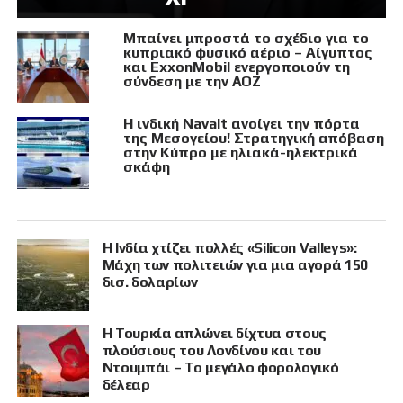
Μπαίνει μπροστά το σχέδιο για το
κυπριακό φυσικό αέριο – Αίγυπτος
και ExxonMobil ενεργοποιούν τη
σύνδεση με την ΑΟΖ
Η ινδική Navalt ανοίγει την πόρτα
της Μεσογείου! Στρατηγική απόβαση
στην Κύπρο με ηλιακά-ηλεκτρικά
σκάφη
Η Ινδία χτίζει πολλές «Silicon Valleys»:
Μάχη των πολιτειών για μια αγορά 150
δισ. δολαρίων
Η Τουρκία απλώνει δίχτυα στους
πλούσιους του Λονδίνου και του
Ντουμπάι – Το μεγάλο φορολογικό
δέλεαρ