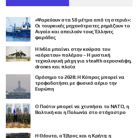
«Ψαρεύουν στα 50 μέτρα από τη στεριά»:
Οι τουρκικές μηχανότρατες ρημάζουν το
Αιγαίο και απειλούν τους Έλληνες
ψαράδες
Η Ινδία μπαίνει στην κούρσα του
«αόρατου» πολέμου – Η μυστική
τεχνολογική μάχη για stealth αεροσκάφη,
drones και πλοία
Ορόσημο το 2028: Η Κύπρος μπορεί να
τροφοδοτήσει με φυσικό αέριο την
Ευρώπη
Ο Πούτιν μπορεί να χτυπήσει το ΝΑΤΟ, η
Βαλτική και η Πολωνία στο στόχαστρο
Η Θέουτα, ο Έβρος και η Κρήτη: η