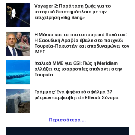
Voyager 2: Παράταση ζωής για το
ιστορικό διαστημόπλοιο με την
επιχείρηση «Big Bang»
Η Μέκκα και το πιστοποιητικό θανάτου!
Η Σαουδική Αραβία έβαλε στο παιχνίδι
Τουρκία-Πακιστάν και αποδυναμώνει τον
IMEC
Ιταλικά ΜΜΕ για GSI: Πώς η Meridiam
αλλάζει τις ισορροπίες απέναντι στην
Τουρκία
Γράμμος: Ένα ψηφιακό σφάλμα 37
μέτρων «αμφισβητεί» Εθνικά Σύνορα
Περισσότερα