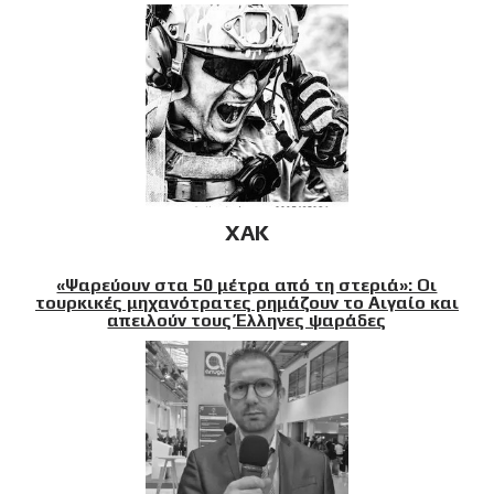
XAK
«Ψαρεύουν στα 50 μέτρα από τη στεριά»: Οι
τουρκικές μηχανότρατες ρημάζουν το Αιγαίο και
απειλούν τους Έλληνες ψαράδες