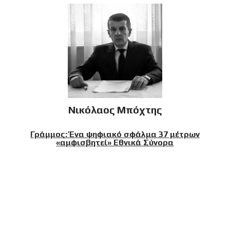
Νικόλαος Μπόχτης
Γράμμος: Ένα ψηφιακό σφάλμα 37 μέτρων
«αμφισβητεί» Εθνικά Σύνορα