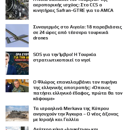
αεροπορικής ισχύος: Στο CCS ο
κινητήρας Safran–GTRE για το AMCA
Συναγερμός στο Αιγαίο: 18 παραβιάσεις
σε 24 ώρες από τέσσερα τουρκικά
drones
SOS για την Ίμβρο! Η Τουρκία
στρατιωτικοποιεί το νησί
Ο Φλώρος επαναλαμβάνει τον πυρήνα
της ελληνικής αποτροπής: «Όποιος
πατήσει ελληνικό έδαφος, πρώτα θα τον
κάψουμε»
Τα ισραηλινά Merkava της Κύπρου
ανησυχούν την Άγκυρα – Ο νέος άξονας
με Ισραήλ και Γαλλία
Δεύτερο κύμα «λουκέτων» και