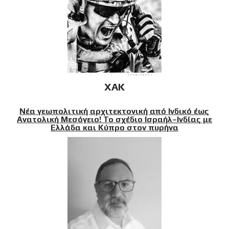
XAK
Νέα γεωπολιτική αρχιτεκτονική από Ινδικό έως
Ανατολική Μεσόγειο! Το σχέδιο Ισραήλ–Ινδίας με
Ελλάδα και Κύπρο στον πυρήνα