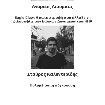
Ανδρέας Λιούμπας
Eagle Claw: Η καταστροφή που άλλαξε τη
φιλοσοφία των Ειδικών Δυνάμεων των ΗΠΑ
Σταύρος Καλεντερίδης
Πολυμέπωπη σύγκρουση