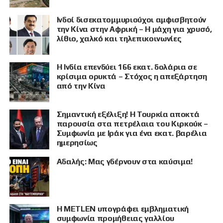
Ινδοί δισεκατομμυριούχοι αμφισβητούν
την Κίνα στην Αφρική – Η μάχη για χρυσό,
λίθιο, χαλκό και τηλεπικοινωνίες
Η Ινδία επενδύει 166 εκατ. δολάρια σε
κρίσιμα ορυκτά – Στόχος η απεξάρτηση
από την Κίνα
Σημαντική εξέλιξη! Η Τουρκία αποκτά
παρουσία στα πετρέλαια του Κιρκούκ –
Συμφωνία με Ιράκ για ένα εκατ. βαρέλια
ημερησίως
Αδαλής: Μας γδέρνουν στα καύσιμα!
Η METLEN υπογράφει εμβληματική
συμφωνία προμήθειας γαλλίου