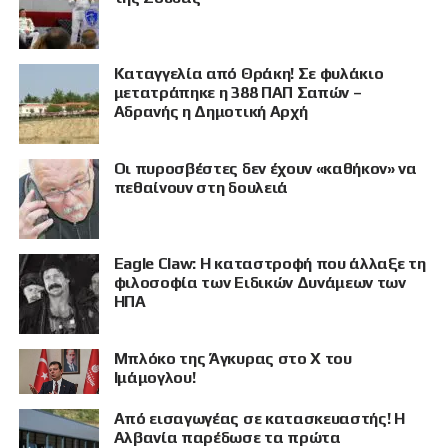
Καταγγελία από Θράκη! Σε φυλάκιο
μετατράπηκε η 388 ΠΑΠ Σαπών –
Αδρανής η Δημοτική Αρχή
Οι πυροσβέστες δεν έχουν «καθήκον» να
ΠΡΟΒΟΛΗ
πεθαίνουν στη δουλειά
Eagle Claw: Η καταστροφή που άλλαξε τη
φιλοσοφία των Ειδικών Δυνάμεων των
ΗΠΑ
Μπλόκο της Άγκυρας στο X του
Ιμάμογλου!
Από εισαγωγέας σε κατασκευαστής! Η
Αλβανία παρέδωσε τα πρώτα