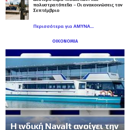
πολυστρατόπεδα – Οι ανακοινώσεις τον
Σεπτέμβριο
Περισσότερα για ΑΜΥΝΑ
ΟΙΚΟΝΟΜΙΑ
Η ινδική Navalt ανοίγει την