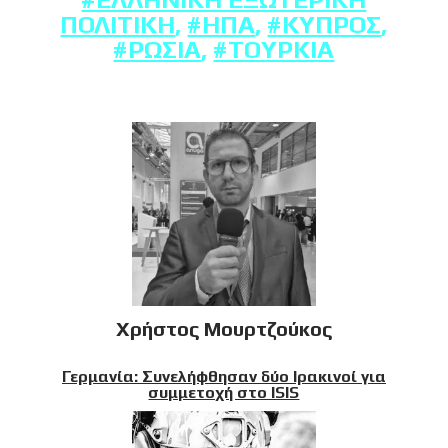
ΠΟΛΙΤΙΚΉ
,
#ΗΠΑ
,
#ΚΎΠΡΟΣ
,
#ΡΩΣΊΑ
,
#ΤΟΥΡΚΊΑ
Χρήστος Μουρτζούκος
Γερμανία: Συνελήφθησαν δύο Ιρακινοί για
συμμετοχή στο ISIS