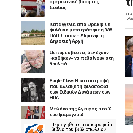
τ
αμερικανική βάση της
Σούδας
Νέα 
Ισλα
Καταγγελία από Θράκη! Σε
φυλάκιο μετατράπηκε η 388
ΠΑΠ Σαπών – Αδρανής η
Δημοτική Αρχή
Οι πυροσβέστες δεν έχουν
«καθήκον» να πεθαίνουν στη
δουλειά
Eagle Claw: Η καταστροφή
που άλλαξε τη φιλοσοφία
των Ειδικών Δυνάμεων των
ΗΠΑ
Μπλόκο της Άγκυρας στο X
του Ιμάμογλου!
Περιηγηθείτε στα κορυφαία
βιβλία του βιβλιοπωλείου