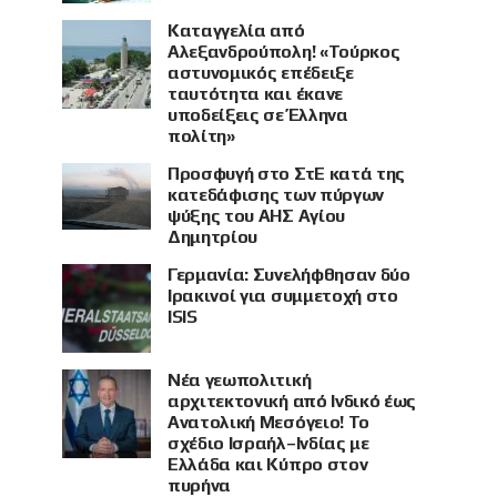
Καταγγελία από
Αλεξανδρούπολη! «Τούρκος
αστυνομικός επέδειξε
ταυτότητα και έκανε
υποδείξεις σε Έλληνα
πολίτη»
Προσφυγή στο ΣτΕ κατά της
κατεδάφισης των πύργων
ψύξης του ΑΗΣ Αγίου
Δημητρίου
Γερμανία: Συνελήφθησαν δύο
Ιρακινοί για συμμετοχή στο
ISIS
Νέα γεωπολιτική
αρχιτεκτονική από Ινδικό έως
Ανατολική Μεσόγειο! Το
σχέδιο Ισραήλ–Ινδίας με
Ελλάδα και Κύπρο στον
πυρήνα