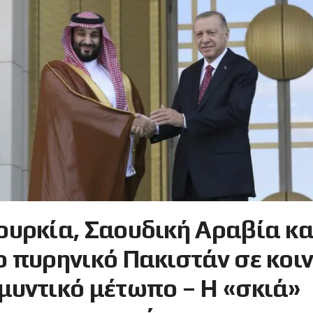
ουρκία, Σαουδική Αραβία κα
ο πυρηνικό Πακιστάν σε κοι
μυντικό μέτωπο – Η «σκιά»