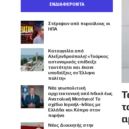
ΕΝΔΙΑΦΕΡΟΝΤΑ
Στέρεψαν από πυραύλους οι
ΗΠΑ
Καταγγελία από
Αλεξανδρούπολη! «Τούρκος
αστυνομικός επέδειξε
ταυτότητα και έκανε
υποδείξεις σε Έλληνα
πολίτη»
Νέα γεωπολιτική
Τ
αρχιτεκτονική από Ινδικό έως
Ανατολική Μεσόγειο! Το
τ
σχέδιο Ισραήλ–Ινδίας με
Ελλάδα και Κύπρο στον
πυρήνα
α
Νέος Διοικητής στην