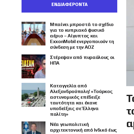
ΕΝΔΙΑΦΕΡΟΝΤΑ
Μπαίνει μπροστά το σχέδιο
για το κυπριακό φυσικό
αέριο – Αίγυπτος και
ExxonMobil ενεργοποιούν τη
σύνδεση με την ΑΟΖ
Στέρεψαν από πυραύλους οι
ΗΠΑ
Καταγγελία από
Αλεξανδρούπολη! «Τούρκος
Τ
αστυνομικός επέδειξε
ταυτότητα και έκανε
τ
υποδείξεις σε Έλληνα
πολίτη»
α
Νέα γεωπολιτική
αρχιτεκτονική από Ινδικό έως