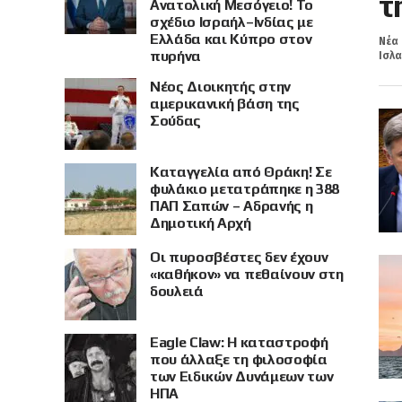
τ
Ανατολική Μεσόγειο! Το
σχέδιο Ισραήλ–Ινδίας με
Ελλάδα και Κύπρο στον
Νέα 
πυρήνα
Ισλα
Νέος Διοικητής στην
αμερικανική βάση της
Σούδας
Καταγγελία από Θράκη! Σε
φυλάκιο μετατράπηκε η 388
ΠΑΠ Σαπών – Αδρανής η
Δημοτική Αρχή
Οι πυροσβέστες δεν έχουν
«καθήκον» να πεθαίνουν στη
δουλειά
Eagle Claw: Η καταστροφή
που άλλαξε τη φιλοσοφία
των Ειδικών Δυνάμεων των
ΗΠΑ