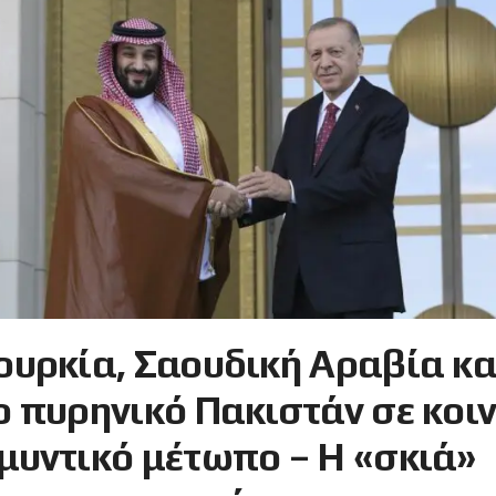
ουρκία, Σαουδική Αραβία κα
ο πυρηνικό Πακιστάν σε κοι
μυντικό μέτωπο – Η «σκιά»