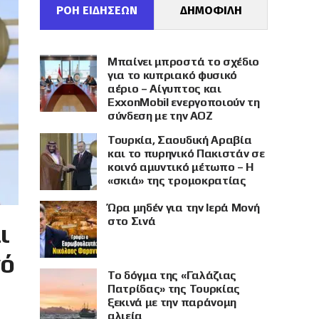
ΡΟΗ ΕΙΔΗΣΕΩΝ
ΔΗΜΟΦΙΛΗ
Μπαίνει μπροστά το σχέδιο
για το κυπριακό φυσικό
αέριο – Αίγυπτος και
ExxonMobil ενεργοποιούν τη
σύνδεση με την ΑΟΖ
Τουρκία, Σαουδική Αραβία
και το πυρηνικό Πακιστάν σε
κοινό αμυντικό μέτωπο – Η
«σκιά» της τρομοκρατίας
Ώρα μηδέν για την Ιερά Μονή
στο Σινά
ι
νό
Το δόγμα της «Γαλάζιας
Πατρίδας» της Τουρκίας
ξεκινά με την παράνομη
αλιεία