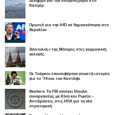
Δίλημμα για την επόμενη μέρα στο
Κασμίρ
Πρωτιά για την AfD σε δημοσκόπηση στο
Βερολίνο
Δάκτυλος» της Μόσχας στις γερμανικές
εκλογές
Οι Τούρκοι επαναφέρουν γνωστή ιστορία
ΠΡΟΒΟΛΗ
για το ’74 και τον Καντάφι
Reuters: Το FBI ανοίγει δίαυλο
συνεργασίας με Κίνα και Ρωσία –
Αντιδράσεις στις ΗΠΑ για τη νέα
στρατηγική