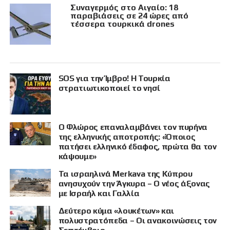
Συναγερμός στο Αιγαίο: 18
παραβιάσεις σε 24 ώρες από
τέσσερα τουρκικά drones
SOS για την Ίμβρο! Η Τουρκία
στρατιωτικοποιεί το νησί
Ο Φλώρος επαναλαμβάνει τον πυρήνα
της ελληνικής αποτροπής: «Όποιος
πατήσει ελληνικό έδαφος, πρώτα θα τον
κάψουμε»
Τα ισραηλινά Merkava της Κύπρου
ανησυχούν την Άγκυρα – Ο νέος άξονας
με Ισραήλ και Γαλλία
Δεύτερο κύμα «λουκέτων» και
πολυστρατόπεδα – Οι ανακοινώσεις τον