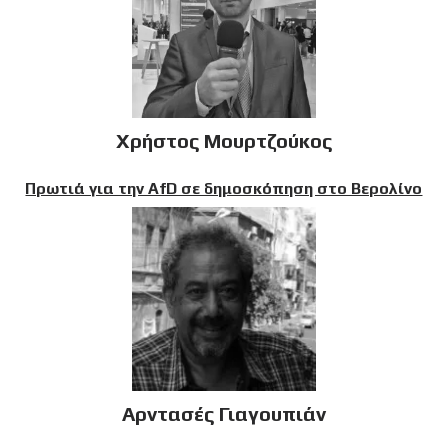
Χρήστος Μουρτζούκος
Πρωτιά για την AfD σε δημοσκόπηση στο Βερολίνο
Αρντασές Γιαγουπιάν