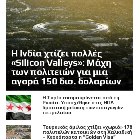
Η Ινδία χτίζει πολλές
«Silicon Valleys»: Μάχη
των πολιτειών για μια
αγορά 150 δισ. δολαρίων
Η Συρία απομακρύνεται από τη
Ρωσία: Υποσχέθηκε στις ΗΠΑ
δραστική μείωση των εισαγωγών
πετρελαίου
Τουρκικός όμιλος χτίζει «χωριό» 178
πολυτελών κατοικιών στη Χαλκιδική
– Κερκόπορτα η “Golden Visa”