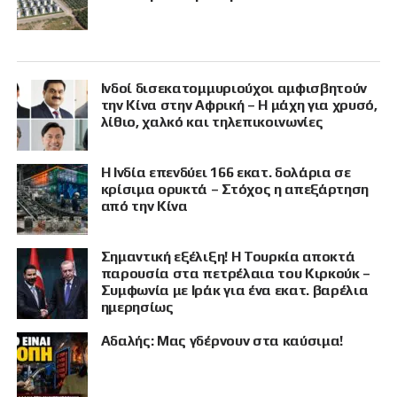
Ινδοί δισεκατομμυριούχοι αμφισβητούν
την Κίνα στην Αφρική – Η μάχη για χρυσό,
λίθιο, χαλκό και τηλεπικοινωνίες
Η Ινδία επενδύει 166 εκατ. δολάρια σε
κρίσιμα ορυκτά – Στόχος η απεξάρτηση
από την Κίνα
Σημαντική εξέλιξη! Η Τουρκία αποκτά
παρουσία στα πετρέλαια του Κιρκούκ –
Συμφωνία με Ιράκ για ένα εκατ. βαρέλια
ημερησίως
Αδαλής: Μας γδέρνουν στα καύσιμα!