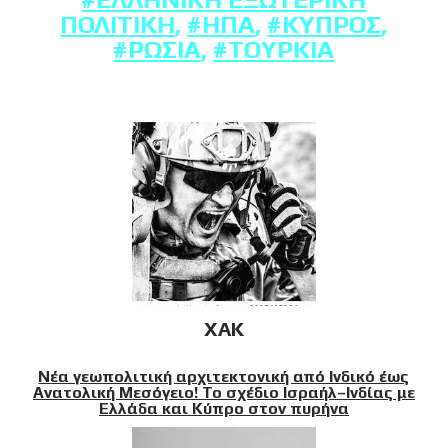
ΠΟΛΙΤΙΚΉ
,
#ΗΠΑ
,
#ΚΎΠΡΟΣ
,
#ΡΩΣΊΑ
,
#ΤΟΥΡΚΊΑ
XAK
Νέα γεωπολιτική αρχιτεκτονική από Ινδικό έως
Ανατολική Μεσόγειο! Το σχέδιο Ισραήλ–Ινδίας με
Ελλάδα και Κύπρο στον πυρήνα