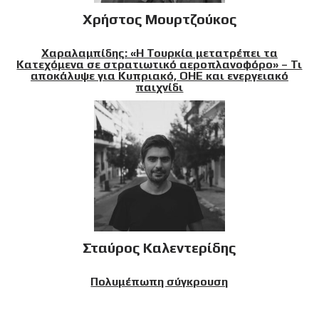
Χρήστος Μουρτζούκος
Χαραλαμπίδης: «Η Τουρκία μετατρέπει τα
Κατεχόμενα σε στρατιωτικό αεροπλανοφόρο» – Τι
αποκάλυψε για Κυπριακό, ΟΗΕ και ενεργειακό
παιχνίδι
Σταύρος Καλεντερίδης
Πολυμέπωπη σύγκρουση