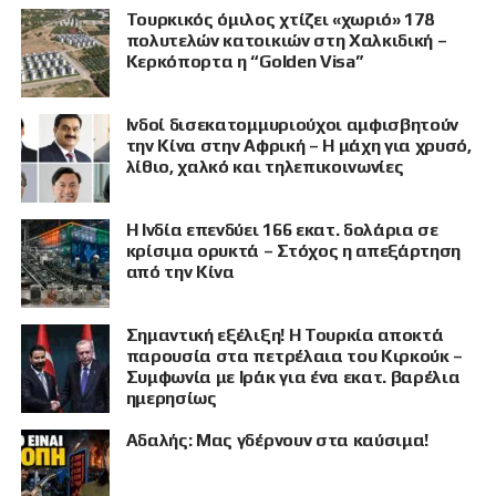
Τουρκικός όμιλος χτίζει «χωριό» 178
πολυτελών κατοικιών στη Χαλκιδική –
Κερκόπορτα η “Golden Visa”
Ινδοί δισεκατομμυριούχοι αμφισβητούν
την Κίνα στην Αφρική – Η μάχη για χρυσό,
λίθιο, χαλκό και τηλεπικοινωνίες
Η Ινδία επενδύει 166 εκατ. δολάρια σε
κρίσιμα ορυκτά – Στόχος η απεξάρτηση
από την Κίνα
Σημαντική εξέλιξη! Η Τουρκία αποκτά
παρουσία στα πετρέλαια του Κιρκούκ –
Συμφωνία με Ιράκ για ένα εκατ. βαρέλια
ημερησίως
Αδαλής: Μας γδέρνουν στα καύσιμα!