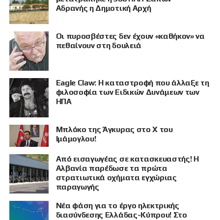
Αδρανής η Δημοτική Αρχή
Οι πυροσβέστες δεν έχουν «καθήκον» να
πεθαίνουν στη δουλειά
Eagle Claw: Η καταστροφή που άλλαξε τη
ΠΡΟΒΟΛΗ
φιλοσοφία των Ειδικών Δυνάμεων των
ΗΠΑ
Μπλόκο της Άγκυρας στο X του
Ιμάμογλου!
Από εισαγωγέας σε κατασκευαστής! Η
Αλβανία παρέδωσε τα πρώτα
στρατιωτικά οχήματα εγχώριας
παραγωγής
Νέα φάση για το έργο ηλεκτρικής
διασύνδεσης Ελλάδας-Κύπρου! Στο