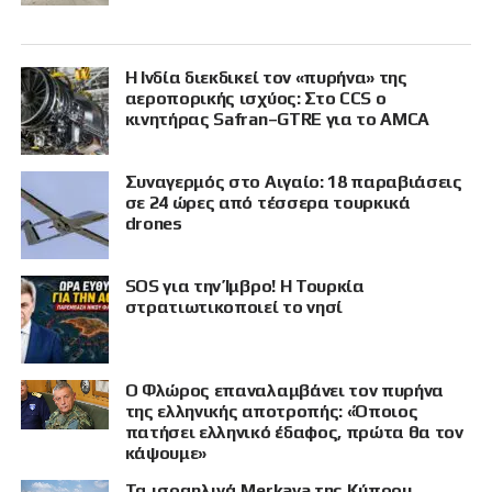
Η Ινδία διεκδικεί τον «πυρήνα» της
αεροπορικής ισχύος: Στο CCS ο
κινητήρας Safran–GTRE για το AMCA
Συναγερμός στο Αιγαίο: 18 παραβιάσεις
σε 24 ώρες από τέσσερα τουρκικά
drones
SOS για την Ίμβρο! Η Τουρκία
στρατιωτικοποιεί το νησί
Ο Φλώρος επαναλαμβάνει τον πυρήνα
της ελληνικής αποτροπής: «Όποιος
πατήσει ελληνικό έδαφος, πρώτα θα τον
κάψουμε»
Τα ισραηλινά Merkava της Κύπρου