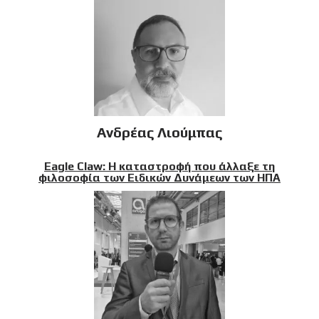
Ανδρέας Λιούμπας
Eagle Claw: Η καταστροφή που άλλαξε τη
φιλοσοφία των Ειδικών Δυνάμεων των ΗΠΑ