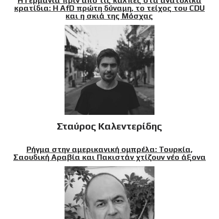
Η Γερμανία πριν από τις κάλπες στα ανατολικά
κρατίδια: Η AfD πρώτη δύναμη, το τείχος του CDU
και η σκιά της Μόσχας
Σταύρος Καλεντερίδης
Ρήγμα στην αμερικανική ομπρέλα: Τουρκία,
Σαουδική Αραβία και Πακιστάν χτίζουν νέο άξονα