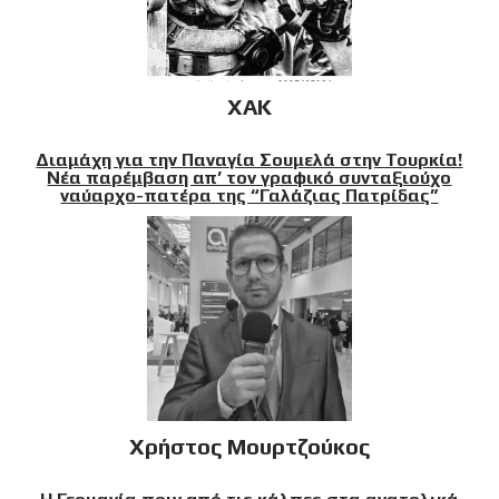
XAK
Διαμάχη για την Παναγία Σουμελά στην Τουρκία!
Νέα παρέμβαση απ’ τον γραφικό συνταξιούχο
ναύαρχο-πατέρα της “Γαλάζιας Πατρίδας”
Χρήστος Μουρτζούκος