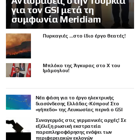
Αντιδράσεις στην Τουρκία
για τον GSI μετά τη
συμφωνία Meridiam
Πυρκαγιές …στο ίδιο έργο θεατές!
Μπλόκο της Άγκυρας στο X του
Ιμάμογλου!
Νέα φάση για το έργο ηλεκτρικής
διασύνδεσης Ελλάδας-Κύπρου! Στο
«γήπεδο» της Λευκωσίας περνά ο GSI
Συναγερμός στις γερμανικές αρχές! Σε
εξέλιξη ρωσική εκστρατεία
παραπληροφόρησης ενόψει των
περιφερειακών εκλογών