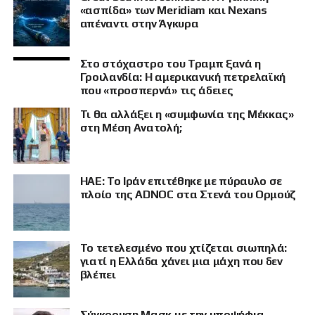
«ασπίδα» των Meridiam και Nexans
απέναντι στην Άγκυρα
Στο στόχαστρο του Τραμπ ξανά η
Γροιλανδία: Η αμερικανική πετρελαϊκή
που «προσπερνά» τις άδειες
Τι θα αλλάξει η «συμφωνία της Μέκκας»
στη Μέση Ανατολή;
ΗΑΕ: Το Ιράν επιτέθηκε με πύραυλο σε
πλοίο της ADNOC στα Στενά του Ορμούζ
Το τετελεσμένο που χτίζεται σιωπηλά:
γιατί η Ελλάδα χάνει μια μάχη που δεν
βλέπει
Σύγκρουση Μασκ με την υποψήφια