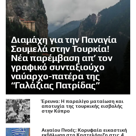
Διαμάχη για την Παναγία
Σουμελά στην Τουρκία!
Νέα παρέμβαση απ’ τον
γραφικό συνταξιούχο
ναύαρχο-πατέρα της
“Γαλάζιας Πατρίδας”
Έρευνα: Η παραλίγο ματαίωση και
αποτυχία της τουρκικής εισβολής
στην Κύπρο
Αιγαίου Πνοές: Κορυφαία εικαστική
εκδήλωση στο Καστελόριζο στις 4