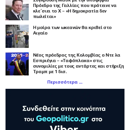
Πρόεδρο της Γαλλίας που πρότεινε να
κλε΄σιει το X – «Η δημοκρατία δεν
πωλείται»
Η μοίρα των ωκεανών θα κριθεί στο
Αιγαίο
Νέος πρόεδρος της Κολομβίας ο Ντε λα
Εσπριέγια – «Ταφόπλακα» στις
συνομιλίες με τους αντάρτες και στήριξη
Τραμπ με 1 δισ.
Περισσότερα