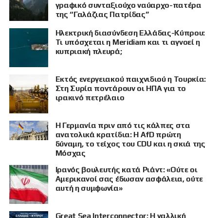
γραφικό συνταξιούχο ναύαρχο-πατέρα
της “Γαλάζιας Πατρίδας”
Ηλεκτρική διασύνδεση Ελλάδας-Κύπρου:
Τι υπόσχεται η Meridiam και τι αγνοεί η
κυπριακή πλευρά;
Εκτός ενεργειακού παιχνιδιού η Τουρκία:
Στη Συρία ποντάρουν οι ΗΠΑ για το
ιρακινό πετρέλαιο
Η Γερμανία πριν από τις κάλπες στα
ανατολικά κρατίδια: Η AfD πρώτη
δύναμη, το τείχος του CDU και η σκιά της
Μόσχας
Ιρανός βουλευτής κατά Ριάντ: «Ούτε οι
ΠΡΟΒΟΛΗ
Αμερικανοί σας έδωσαν ασφάλεια, ούτε
αυτή η συμφωνία»
Great Sea Interconnector: Η γαλλική