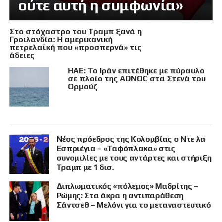
ούτε αυτή η συμφωνία»
Στο στόχαστρο του Τραμπ ξανά η
Γροιλανδία: Η αμερικανική
πετρελαϊκή που «προσπερνά» τις
άδειες
ΗΑΕ: Το Ιράν επιτέθηκε με πύραυλο
σε πλοίο της ADNOC στα Στενά του
Ορμούζ
Νέος πρόεδρος της Κολομβίας ο Ντε λα
Εσπριέγια – «Ταφόπλακα» στις
συνομιλίες με τους αντάρτες και στήριξη
Τραμπ με 1 δισ.
Διπλωματικός «πόλεμος» Μαδρίτης –
Ρώμης: Στα άκρα η αντιπαράθεση
Σάντσεθ – Μελόνι για το μεταναστευτικό