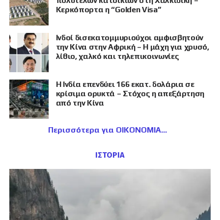
πολυτελών κατοικιών στη Χαλκιδική –
Κερκόπορτα η “Golden Visa”
Ινδοί δισεκατομμυριούχοι αμφισβητούν
την Κίνα στην Αφρική – Η μάχη για χρυσό,
λίθιο, χαλκό και τηλεπικοινωνίες
Η Ινδία επενδύει 166 εκατ. δολάρια σε
κρίσιμα ορυκτά – Στόχος η απεξάρτηση
από την Κίνα
Περισσότερα για ΟΙΚΟΝΟΜΙΑ
ΙΣΤΟΡΙΑ