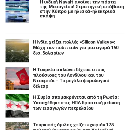
Η ινδική Navalt ανοίγει την πόρτα
της Μεσογείου! Στρατηγική απόβαση
στην Κύπρο με ηλιακά-ηλεκτρικά
σκάφη
Η Ινδία χτίζει πολλές «Silicon Valleys»:
Μάχη των πολιτειών για μια αγορά 150
δισ. δολαρίων
Η Τουρκία απλώνει δίχτυα στους
πλούσιους του Λονδίνου και του
Ντουμπάι – Το μεγάλο φορολογικό
δέλεαρ
Η Συρία απομακρύνεται από τη Ρωσία:
Υποσχέθηκε στις ΗΠΑ δραστική μείωση
των εισαγωγών πετρελαίου
Τουρκικός όμιλος χτίζει «χωριό» 178