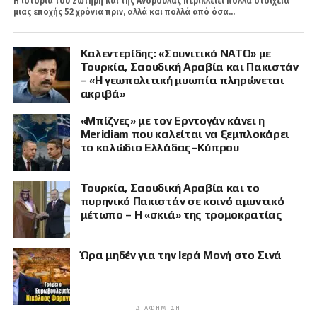
Η ιστορία του Σωτήρη και της Ανδρούλας περικλείει πολλά στοιχεία
μιας εποχής 52 χρόνια πριν, αλλά και πολλά από όσα...
Καλεντερίδης: «Σουνιτικό ΝΑΤΟ» με
Τουρκία, Σαουδική Αραβία και Πακιστάν
– «Η γεωπολιτική μυωπία πληρώνεται
ακριβά»
«Μπίζνες» με τον Ερντογάν κάνει η
Meridiam που καλείται να ξεμπλοκάρει
το καλώδιο Ελλάδας–Κύπρου
Τουρκία, Σαουδική Αραβία και το
πυρηνικό Πακιστάν σε κοινό αμυντικό
μέτωπο – Η «σκιά» της τρομοκρατίας
Ώρα μηδέν για την Ιερά Μονή στο Σινά
ΔΙΑΦΉΜΙΣΗ