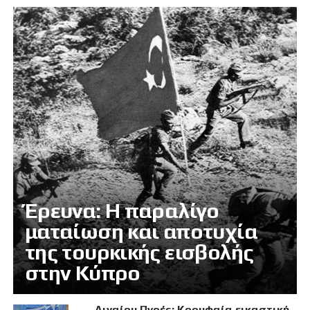
Έρευνα: Η παραλίγο
ματαίωση και αποτυχία
της τουρκικής εισβολής
στην Κύπρο
Αιγαίου Πνοές: Κορυφαία εικαστική