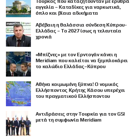
Τούρκος που καταζητούνταν με ερυθρά
αγγελία – Καταδίκες για ναρκωτικά,
όπλο και βίαια αδικήματα
Αβέβαιη η θαλάσσια σύνδεση Κύπρου-
Ελλάδας – Το 2027 ίσως η τελευταία
χρονιά
«Μπίζνες» με τον Ερντογάν κάνει η
Meridiam που καλείται να ξεμπλοκάρει
το καλώδιο Ελλάδας–Κύπρου
Αθήνα κοιμωμένη ξύπνα! Ο νομικός
Ελλήσποντος Κρήτης Κάσου υπερέχει
του πραγματικού Ελλήσποντου
Αντιδράσεις στην Τουρκία για τον GSI
μετά τη συμφωνία Meridiam