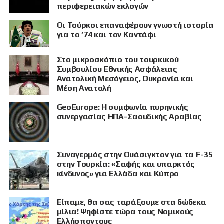
περιφερειακών εκλογών
Οι Τούρκοι επαναφέρουν γνωστή ιστορία
για το ’74 και τον Καντάφι
Στο μικροσκόπιο του τουρκικού
Συμβουλίου Εθνικής Ασφάλειας
Ανατολική Μεσόγειος, Ουκρανία και
Μέση Ανατολή
GeoEurope: Η συμφωνία πυρηνικής
συνεργασίας ΗΠΑ-Σαουδικής Αραβίας
Συναγερμός στην Ουάσιγκτον για τα F-35
στην Τουρκία: «Σαφής και υπαρκτός
κίνδυνος» για Ελλάδα και Κύπρο
Είπαμε, θα σας ταράξουμε στα δώδεκα
μίλια! Ψηφίστε τώρα τους Νομικούς
Ελλήσποντους