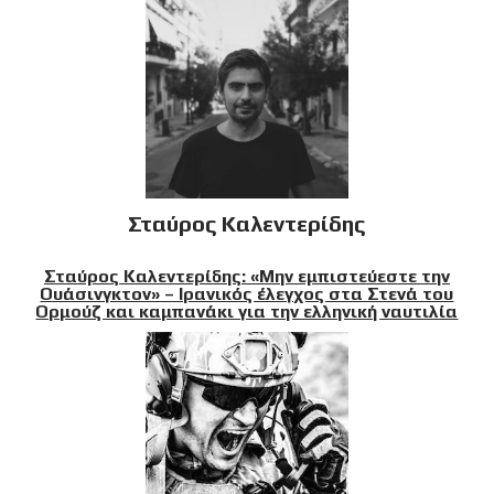
Σταύρος Καλεντερίδης
Σταύρος Καλεντερίδης: «Μην εμπιστεύεστε την
Ουάσινγκτον» – Ιρανικός έλεγχος στα Στενά του
Ορμούζ και καμπανάκι για την ελληνική ναυτιλία