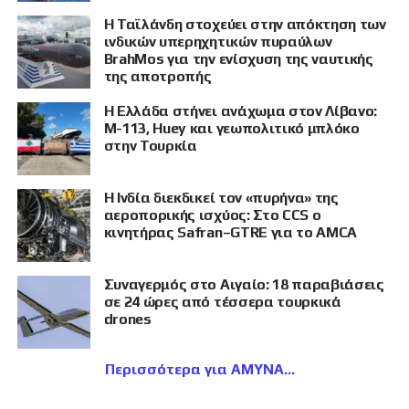
Η Ταϊλάνδη στοχεύει στην απόκτηση των
ινδικών υπερηχητικών πυραύλων
BrahMos για την ενίσχυση της ναυτικής
της αποτροπής
Η Ελλάδα στήνει ανάχωμα στον Λίβανο:
M-113, Huey και γεωπολιτικό μπλόκο
στην Τουρκία
Η Ινδία διεκδικεί τον «πυρήνα» της
αεροπορικής ισχύος: Στο CCS ο
κινητήρας Safran–GTRE για το AMCA
Συναγερμός στο Αιγαίο: 18 παραβιάσεις
σε 24 ώρες από τέσσερα τουρκικά
drones
Περισσότερα για ΑΜΥΝΑ