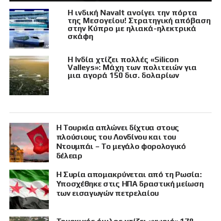
Η ινδική Navalt ανοίγει την πόρτα
της Μεσογείου! Στρατηγική απόβαση
στην Κύπρο με ηλιακά-ηλεκτρικά
σκάφη
Η Ινδία χτίζει πολλές «Silicon
Valleys»: Μάχη των πολιτειών για
μια αγορά 150 δισ. δολαρίων
Η Τουρκία απλώνει δίχτυα στους
πλούσιους του Λονδίνου και του
Ντουμπάι – Το μεγάλο φορολογικό
δέλεαρ
Η Συρία απομακρύνεται από τη Ρωσία:
Υποσχέθηκε στις ΗΠΑ δραστική μείωση
των εισαγωγών πετρελαίου