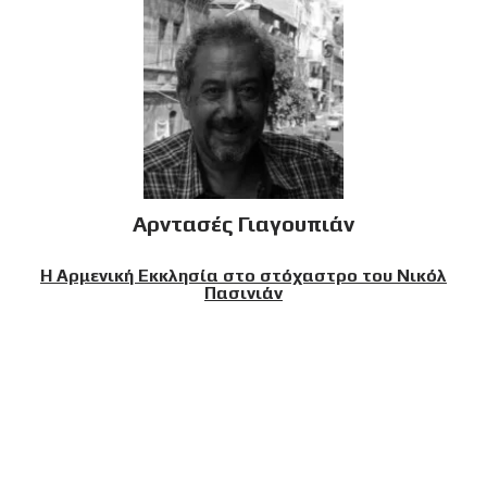
Αρντασές Γιαγουπιάν
Η Αρμενική Εκκλησία στο στόχαστρο του Νικόλ
Πασινιάν