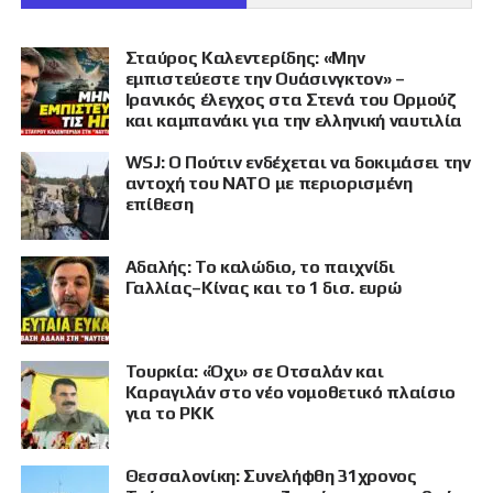
Σταύρος Καλεντερίδης: «Μην
εμπιστεύεστε την Ουάσινγκτον» –
Ιρανικός έλεγχος στα Στενά του Ορμούζ
και καμπανάκι για την ελληνική ναυτιλία
WSJ: Ο Πούτιν ενδέχεται να δοκιμάσει την
αντοχή του ΝΑΤΟ με περιορισμένη
επίθεση
Αδαλής: Το καλώδιο, το παιχνίδι
Γαλλίας–Κίνας και το 1 δισ. ευρώ
Τουρκία: «Όχι» σε Οτσαλάν και
Καραγιλάν στο νέο νομοθετικό πλαίσιο
για το PKK
Θεσσαλονίκη: Συνελήφθη 31χρονος
ΠΡΟΒΟΛΗ