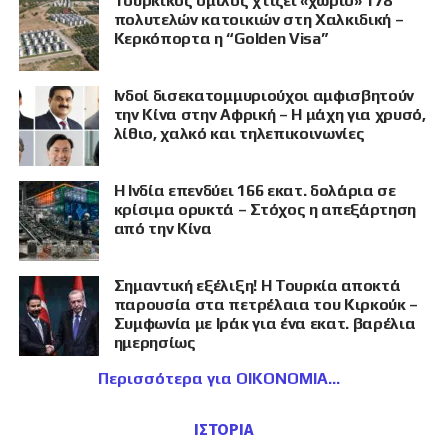
Τουρκικός όμιλος χτίζει «χωριό» 178
πολυτελών κατοικιών στη Χαλκιδική –
Κερκόπορτα η “Golden Visa”
Ινδοί δισεκατομμυριούχοι αμφισβητούν
την Κίνα στην Αφρική – Η μάχη για χρυσό,
λίθιο, χαλκό και τηλεπικοινωνίες
Η Ινδία επενδύει 166 εκατ. δολάρια σε
κρίσιμα ορυκτά – Στόχος η απεξάρτηση
από την Κίνα
Σημαντική εξέλιξη! Η Τουρκία αποκτά
παρουσία στα πετρέλαια του Κιρκούκ –
Συμφωνία με Ιράκ για ένα εκατ. βαρέλια
ημερησίως
Περισσότερα για ΟΙΚΟΝΟΜΙΑ
ΙΣΤΟΡΙΑ