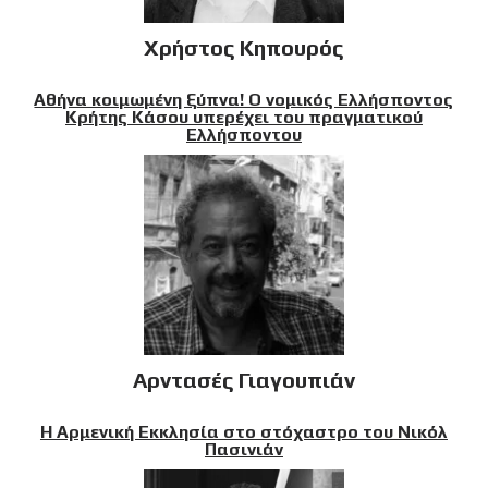
Χρήστος Κηπουρός
Αθήνα κοιμωμένη ξύπνα! Ο νομικός Ελλήσποντος
Κρήτης Κάσου υπερέχει του πραγματικού
Ελλήσποντου
Αρντασές Γιαγουπιάν
Η Αρμενική Εκκλησία στο στόχαστρο του Νικόλ
Πασινιάν