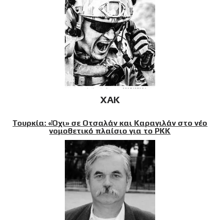
XAK
Τουρκία: «Όχι» σε Οτσαλάν και Καραγιλάν στο νέο
νομοθετικό πλαίσιο για το PKK