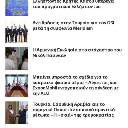
Ελλήσποντος Κρήτης Κάσου υπερέχει
του πραγματικού Ελλήσποντου
Αντιδράσεις στην Τουρκία για τον GSI
μετά τη συμφωνία Meridiam
Η Αρμενική Εκκλησία στο στόχαστρο του
Νικόλ Πασινιάν
Μπαίνει μπροστά το σχέδιο για το
κυπριακό φυσικό αέριο – Αίγυπτος και
ExxonMobil ενεργοποιούν τη σύνδεση με
την ΑΟΖ
Τουρκία, Σαουδική Αραβία και το
πυρηνικό Πακιστάν σε κοινό αμυντικό
μέτωπο – Η «σκιά» της τρομοκρατίας