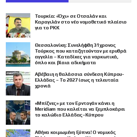
Τουρκία: «Όχι» σε Οτσαλάν και
Καραγιλάν στο νέο νομοθετικό πλαίσιο
για το PKK
Θεσσαλονίκη: Συνελήφθη 31χρονος
Τούρκος που καταζητούνταν με ερυθρά
αγγελία – Καταδίκες για ναρκωτικά,
όπλο και βίαια αδικήματα
Αβέβαιη η θαλάσσια σύνδεση Κύπρου-
Ελλάδας – Το 2027 ίσως η τελευταία
χρονιά
«Μπίζνες» με τον Ερντογάν κάνει η
Meridiam που καλείται να ξεμπλοκάρει
το καλώδιο Ελλάδας–Κύπρου
Αθήνα κοιμωμένη ξύπνα! Ο νομικός
ΠΡΟΒΟΛΗ