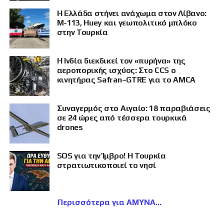
Η Ελλάδα στήνει ανάχωμα στον Λίβανο:
M-113, Huey και γεωπολιτικό μπλόκο
στην Τουρκία
Η Ινδία διεκδικεί τον «πυρήνα» της
αεροπορικής ισχύος: Στο CCS ο
κινητήρας Safran–GTRE για το AMCA
Συναγερμός στο Αιγαίο: 18 παραβιάσεις
σε 24 ώρες από τέσσερα τουρκικά
drones
SOS για την Ίμβρο! Η Τουρκία
στρατιωτικοποιεί το νησί
Περισσότερα για ΑΜΥΝΑ