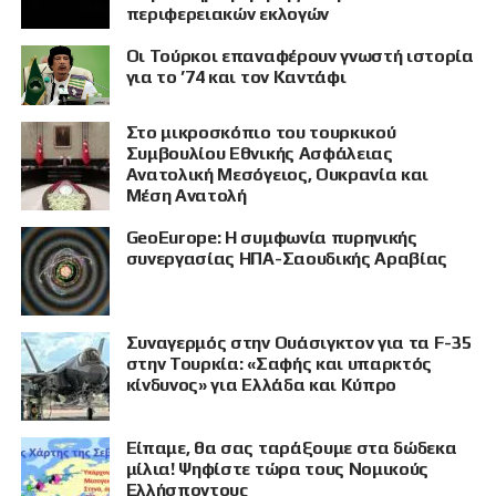
περιφερειακών εκλογών
Οι Τούρκοι επαναφέρουν γνωστή ιστορία
για το ’74 και τον Καντάφι
Στο μικροσκόπιο του τουρκικού
Συμβουλίου Εθνικής Ασφάλειας
Ανατολική Μεσόγειος, Ουκρανία και
Μέση Ανατολή
GeoEurope: Η συμφωνία πυρηνικής
συνεργασίας ΗΠΑ-Σαουδικής Αραβίας
Συναγερμός στην Ουάσιγκτον για τα F-35
στην Τουρκία: «Σαφής και υπαρκτός
κίνδυνος» για Ελλάδα και Κύπρο
Είπαμε, θα σας ταράξουμε στα δώδεκα
μίλια! Ψηφίστε τώρα τους Νομικούς
Ελλήσποντους