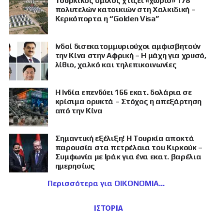
Τουρκικός όμιλος χτίζει «χωριό» 178
πολυτελών κατοικιών στη Χαλκιδική –
Κερκόπορτα η “Golden Visa”
Ινδοί δισεκατομμυριούχοι αμφισβητούν
την Κίνα στην Αφρική – Η μάχη για χρυσό,
λίθιο, χαλκό και τηλεπικοινωνίες
Η Ινδία επενδύει 166 εκατ. δολάρια σε
κρίσιμα ορυκτά – Στόχος η απεξάρτηση
από την Κίνα
Σημαντική εξέλιξη! Η Τουρκία αποκτά
παρουσία στα πετρέλαια του Κιρκούκ –
Συμφωνία με Ιράκ για ένα εκατ. βαρέλια
ημερησίως
Περισσότερα για ΟΙΚΟΝΟΜΙΑ
ΙΣΤΟΡΙΑ