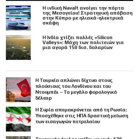
Η ινδική Navalt ανοίγει την πόρτα
της Μεσογείου! Στρατηγική απόβαση
στην Κύπρο με ηλιακά-ηλεκτρικά
σκάφη
Η Ινδία χτίζει πολλές «Silicon
Valleys»: Μάχη των πολιτειών για
μια αγορά 150 δισ. δολαρίων
Η Τουρκία απλώνει δίχτυα στους
πλούσιους του Λονδίνου και του
Ντουμπάι – Το μεγάλο φορολογικό
δέλεαρ
Η Συρία απομακρύνεται από τη Ρωσία:
Υποσχέθηκε στις ΗΠΑ δραστική μείωση
των εισαγωγών πετρελαίου