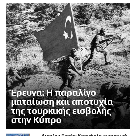
Έρευνα: Η παραλίγο
ματαίωση και αποτυχία
της τουρκικής εισβολής
στην Κύπρο
Αιγαίου Πνοές: Κορυφαία εικαστική