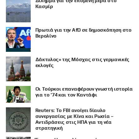
Δίλημμα για την επόμενη μέρα στο
Κασμίρ
Πρωτιά για την AfD σε δημοσκόπηση στο
Βερολίνο
Δάκτυλος» της Μόσχας στις γερμανικές
εκλογές
Οι Τούρκοι επαναφέρουν γνωστή ιστορία
ΠΡΟΒΟΛΗ
για το ’74 και τον Καντάφι
Reuters: Το FBI ανοίγει δίαυλο
συνεργασίας με Κίνα και Ρωσία –
Αντιδράσεις στις ΗΠΑ για τη νέα
στρατηγική