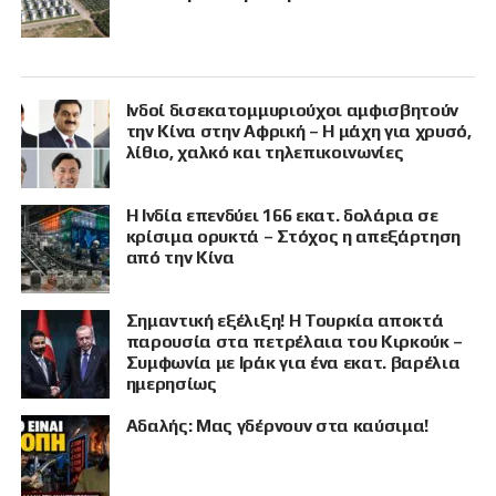
Ινδοί δισεκατομμυριούχοι αμφισβητούν
την Κίνα στην Αφρική – Η μάχη για χρυσό,
λίθιο, χαλκό και τηλεπικοινωνίες
Η Ινδία επενδύει 166 εκατ. δολάρια σε
κρίσιμα ορυκτά – Στόχος η απεξάρτηση
από την Κίνα
Σημαντική εξέλιξη! Η Τουρκία αποκτά
παρουσία στα πετρέλαια του Κιρκούκ –
Συμφωνία με Ιράκ για ένα εκατ. βαρέλια
ημερησίως
Αδαλής: Μας γδέρνουν στα καύσιμα!