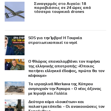
Συναγερμός στο Αιγαίο: 18
παραβιάσεις σε 24 ώρες από
τέσσερα τουρκικά drones
SOS για την Ίμβρο! Η Τουρκία
στρατιωτικοποιεί το νησί
Ο Φλώρος επαναλαμβάνει τον πυρήνα
της ελληνικής αποτροπής: «Όποιος
πατήσει ελληνικό έδαφος, πρώτα θα τον
κάψουμε»
Τα ισραηλινά Merkava της Κύπρου
ανησυχούν την Άγκυρα – Ο νέος άξονας
με Ισραήλ και Γαλλία
Δεύτερο κύμα «λουκέτων» και
πολυστρατόπεδα – Οι ανακοινώσεις τον