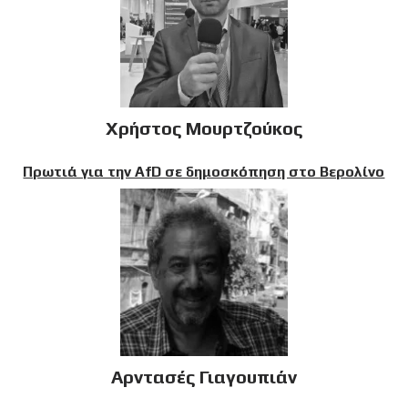
Χρήστος Μουρτζούκος
Πρωτιά για την AfD σε δημοσκόπηση στο Βερολίνο
Αρντασές Γιαγουπιάν