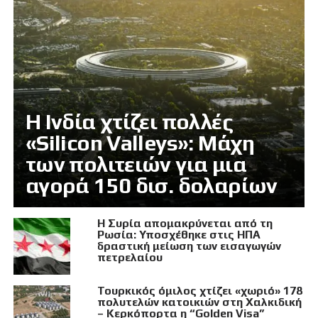
Η Ινδία χτίζει πολλές
«Silicon Valleys»: Μάχη
των πολιτειών για μια
αγορά 150 δισ. δολαρίων
Η Συρία απομακρύνεται από τη
Ρωσία: Υποσχέθηκε στις ΗΠΑ
δραστική μείωση των εισαγωγών
πετρελαίου
Τουρκικός όμιλος χτίζει «χωριό» 178
πολυτελών κατοικιών στη Χαλκιδική
– Κερκόπορτα η “Golden Visa”