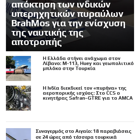
απόκτηση των ινδικών
υπερηχητικών πυραύλων
BrahMos για την ενίσχυση
της ναυτικής της
αποτροπής
Η Ελλάδα στήνει ανάχωμα στον
Λίβανο: M-113, Huey και γεωπολιτικό
μπλόκο στην Τουρκία
Η Ινδία διεκδικεί τον «πυρήνα» της
αεροπορικής ισχύος: Στο CCS ο
κινητήρας Safran–GTRE για το AMCA
Συναγερμός στο Αιγαίο: 18 παραβιάσεις
σε 24 ώρες από τέσσερα τουρκικά