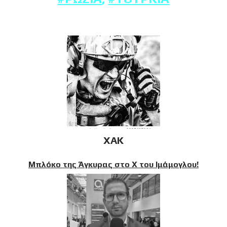
XAK
Μπλόκο της Άγκυρας στο X του Ιμάμογλου!