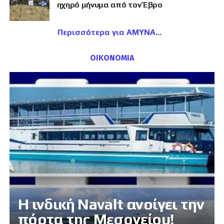
ηχηρό μήνυμα από τον Έβρο
Περισσότερα για ΑΜΥΝΑ
ΟΙΚΟΝΟΜΙΑ
Η ινδική Navalt ανοίγει την
πόρτα της Μεσογείου!