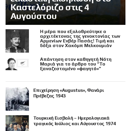
Καστελόριζο στις 4
Αυγούστου
Η μέρα που εξολοθρεύτηκε ο
αρχιτέκτονας της γενοκτονίας των
Αρμενίων Ενβέρ Πασάς! Τιμή και
δόξα στον Χακόμπ Μελκουμιάν
Απάντηση στον καθηγητή Νότη
Μαριά για το άρθρο του “Το
ξαναζεσταμένο «φαγητό»”
Επιχείρηση «Augustus», Φανάρι
Πρέβεζας 1943
Τουρκική Εισβολή – Ημερολογιακά
τραγικός Ιούλιος και Αύγουστος 1974