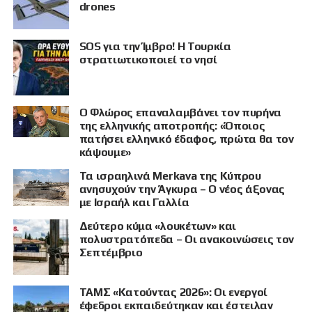
drones
SOS για την Ίμβρο! Η Τουρκία
στρατιωτικοποιεί το νησί
Ο Φλώρος επαναλαμβάνει τον πυρήνα
της ελληνικής αποτροπής: «Όποιος
πατήσει ελληνικό έδαφος, πρώτα θα τον
κάψουμε»
Τα ισραηλινά Merkava της Κύπρου
ανησυχούν την Άγκυρα – Ο νέος άξονας
με Ισραήλ και Γαλλία
Δεύτερο κύμα «λουκέτων» και
πολυστρατόπεδα – Οι ανακοινώσεις τον
Σεπτέμβριο
ΤΑΜΣ «Κατούντας 2026»: Οι ενεργοί
έφεδροι εκπαιδεύτηκαν και έστειλαν