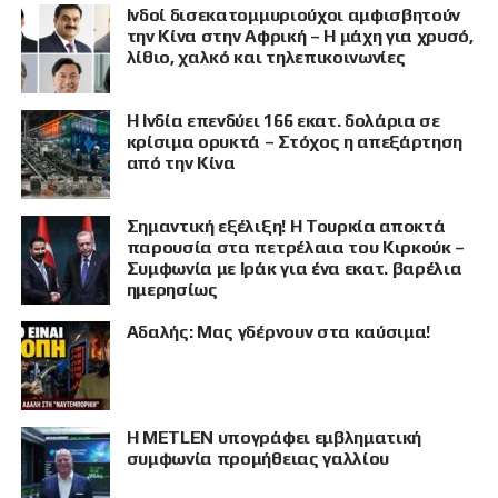
Ινδοί δισεκατομμυριούχοι αμφισβητούν
την Κίνα στην Αφρική – Η μάχη για χρυσό,
λίθιο, χαλκό και τηλεπικοινωνίες
Η Ινδία επενδύει 166 εκατ. δολάρια σε
κρίσιμα ορυκτά – Στόχος η απεξάρτηση
από την Κίνα
Σημαντική εξέλιξη! Η Τουρκία αποκτά
παρουσία στα πετρέλαια του Κιρκούκ –
Συμφωνία με Ιράκ για ένα εκατ. βαρέλια
ημερησίως
Αδαλής: Μας γδέρνουν στα καύσιμα!
Η METLEN υπογράφει εμβληματική
συμφωνία προμήθειας γαλλίου