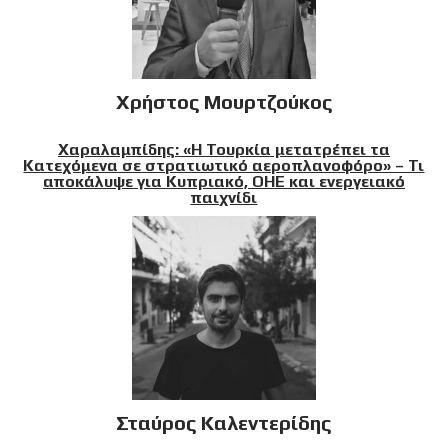
Χρήστος Μουρτζούκος
Χαραλαμπίδης: «Η Τουρκία μετατρέπει τα
Κατεχόμενα σε στρατιωτικό αεροπλανοφόρο» – Τι
αποκάλυψε για Κυπριακό, ΟΗΕ και ενεργειακό
παιχνίδι
Σταύρος Καλεντερίδης