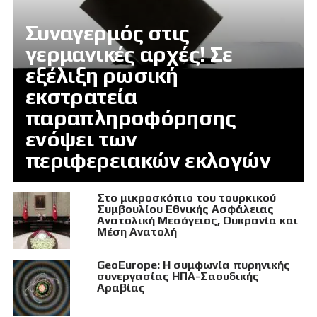
Συναγερμός στις
γερμανικές αρχές! Σε
εξέλιξη ρωσική
εκστρατεία
παραπληροφόρησης
ενόψει των
περιφερειακών εκλογών
Στο μικροσκόπιο του τουρκικού
Συμβουλίου Εθνικής Ασφάλειας
Ανατολική Μεσόγειος, Ουκρανία και
Μέση Ανατολή
GeoEurope: Η συμφωνία πυρηνικής
συνεργασίας ΗΠΑ-Σαουδικής
Αραβίας