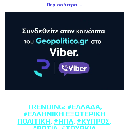
Περισσότερα
TRENDING:
#ΕΛΛΆΔΑ
,
#ΕΛΛΗΝΙΚΉ ΕΞΩΤΕΡΙΚΉ
ΠΟΛΙΤΙΚΉ
,
#ΗΠΑ
,
#ΚΎΠΡΟΣ
,
#ΡΩΣΊΑ
,
#ΤΟΥΡΚΊΑ